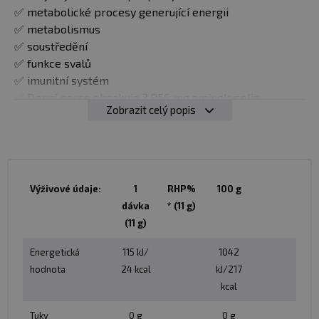
✅ metabolické procesy generující energii
✅ metabolismus
✅ soustředění
✅ funkce svalů
✅ imunitní systém
✅ Denní porce obsahuje 3 856 mg aminokyselin
Zobrazit celý popis
✅ Obsahuje 6 druhů elektrolytů
✅ Dodává se v osvěžujících příchutích
✅ Veganské
✅ Bez cukru
✅ Bezlepkový
Výživové údaje:
1
RHP%
100 g
✅ Bez laktózy
dávka
* (11 g)
(11 g)
ENERGETICKÝ MATRIX
BioTechUSA Pump Nápojový prášek bez kofeinu
Energetická
115 kJ/
1042
obsahuje niacin a vitamín B6, čímž přispívá k
hodnota
24 kcal
kJ/217
normálnímu energetickému metabolismu a ke snížení
kcal
míry únavy a vyčerpání. Produkt obsahuje podmíněně
Tuky
0 g
0 g