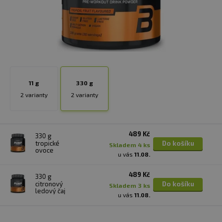
11 g
330 g
2 varianty
2 varianty
489 Kč
330 g
tropické
Do košíku
skladem 4 ks
ovoce
u vás
11.08.
489 Kč
330 g
citronový
Do košíku
skladem 3 ks
ledový čaj
u vás
11.08.