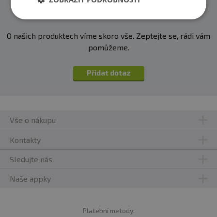
Zeptejte se, rádi vám pomůžeme
O našich produktech víme skoro vše. Zeptejte se, rádi vám
pomůžeme.
Přidat dotaz
Vše o nákupu
Kontakty
Sledujte nás
Naše appky
Platební metody: