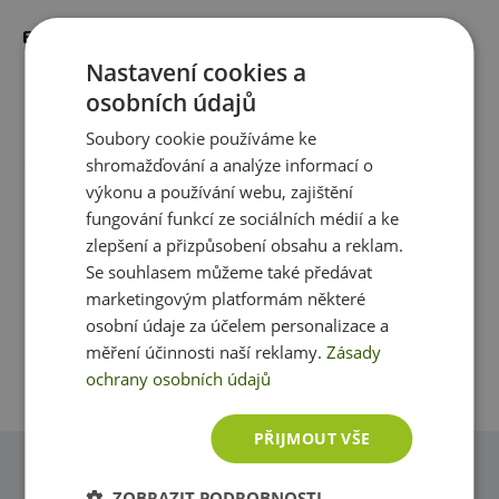
EXALTED EON BEZEŠVÉ LEGÍNY 2.0 - CHERRY
Nastavení cookies a
osobních údajů
Recenze
Produkt zatím nikdo nehodnotil
Soubory cookie používáme ke
shromažďování a analýze informací o
výkonu a používání webu, zajištění
Máte s produktem zkušenost? Napište recenzi a
fungování funkcí ze sociálních médií a ke
pomozte tak ostatním zákazníkům s rozhodováním.
zlepšení a přizpůsobení obsahu a reklam.
Děkujeme :-)
Se souhlasem můžeme také předávat
marketingovým platformám některé
Přidat vlastní hodnocení
osobní údaje za účelem personalizace a
měření účinnosti naší reklamy.
Zásady
ochrany osobních údajů
PŘIJMOUT VŠE
Dotazy
ZOBRAZIT PODROBNOSTI