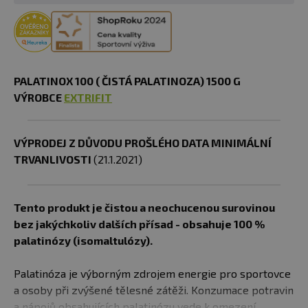
PALATINOX 100 ( ČISTÁ PALATINOZA) 1500 G
VÝROBCE
EXTRIFIT
VÝPRODEJ Z DŮVODU PROŠLÉHO DATA MINIMÁLNÍ
TRVANLIVOSTI
(21.1.2021)
Tento produkt je čistou a neochucenou surovinou
bez jakýchkoliv dalších přísad - obsahuje 100 %
palatinózy (isomaltulózy).
Palatinóza je výborným zdrojem energie pro sportovce
a osoby při zvýšené tělesné zátěži. Konzumace potravin
a nápojů obsahujících palatinózu vede k omezení