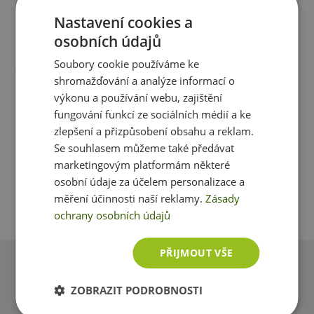
Nastavení cookies a
Informace:
potravina určená pro zvláštní výživu,
vhodná pro sportovce
osobních údajů
Recenze
Produkt zatím nikdo nehodnotil
Soubory cookie používáme ke
shromažďování a analýze informací o
výkonu a používání webu, zajištění
Máte s produktem zkušenost? Napište recenzi a
fungování funkcí ze sociálních médií a ke
pomozte tak ostatním zákazníkům s rozhodováním.
zlepšení a přizpůsobení obsahu a reklam.
Děkujeme :-)
Se souhlasem můžeme také předávat
marketingovým platformám některé
Přidat vlastní hodnocení
osobní údaje za účelem personalizace a
měření účinnosti naší reklamy.
Zásady
ochrany osobních údajů
PŘIJMOUT VŠE
Dotazy
ZOBRAZIT PODROBNOSTI
Zeptejte se, rádi vám pomůžeme