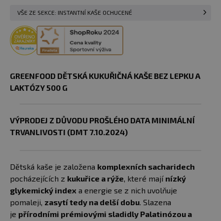
VŠE ZE SEKCE: INSTANTNÍ KAŠE OCHUCENÉ
GREENFOOD DĚTSKÁ KUKUŘIČNÁ KAŠE BEZ LEPKU A
LAKTÓZY 500 G
VÝPRODEJ Z DŮVODU PROŠLÉHO DATA MINIMÁLNÍ
TRVANLIVOSTI (DMT 7.10.2024)
Dětská kaše je založena
komplexních sacharidech
pocházejících z
kukuřice a rýže
, které mají
nízký
glykemický index
a energie se z nich uvolňuje
pomaleji,
zasytí tedy na delší dobu
. Slazena
je
přírodními prémiovými sladidly Palatinózou a