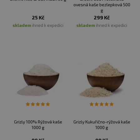
ovesná kaše bezlepková 500
g
25 Kč
299 Kč
skladem
ihned k expedici
skladem
ihned k expedici
Grizly 100% Rýžová kaše
Grizly Kukuřično-rýžová kaše
1000 g
1000 g