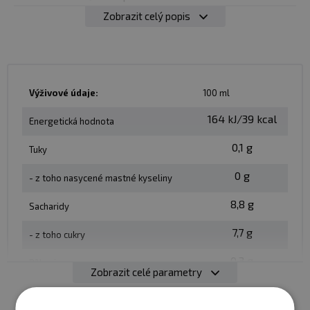
Zobrazit celý popis
Balení
: 400 ml
Minimální trvanlivost
: Viz. obal
Výživové údaje:
100 ml
Upozornění:
Neotevřené balení skladujte při pokojové
teplotě. Po otevření uchovávejte v chladu při maximální
164 kJ/39 kcal
Energetická hodnota
teplotě 8 C a spotřebujte do 3 dnů.
0,1 g
Tuky
Upozornění pro alergiky:
Alergeny ve složení
0 g
produktu
tučně
zvýrazněný.
- z toho nasycené mastné kyseliny
8,8 g
Sacharidy
7,7 g
- z toho cukry
0,3 g
Bílkoviny
Zobrazit celé parametry
0,06 g
Sůl