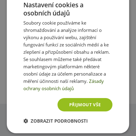
Nastavení cookies a
osobních údajů
Složení
: Jablkový džus (65%)*, zázvorový džus (30%)*,
Recenze
citronový džus (5%)*, antioxidant (kyselina askorbová).
Produkt zatím nikdo nehodnotil
Soubory cookie používáme ke
* z koncentrátu
shromažďování a analýze informací o
výkonu a používání webu, zajištění
Máte s produktem zkušenost? Napište recenzi a
fungování funkcí ze sociálních médií a ke
pomozte tak ostatním zákazníkům s rozhodováním.
zlepšení a přizpůsobení obsahu a reklam.
Děkujeme :-)
Se souhlasem můžeme také předávat
marketingovým platformám některé
Přidat vlastní hodnocení
osobní údaje za účelem personalizace a
měření účinnosti naší reklamy.
Zásady
ochrany osobních údajů
PŘIJMOUT VŠE
Dotazy
ZOBRAZIT PODROBNOSTI
Zeptejte se, rádi vám pomůžeme