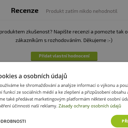
láštní výživu.
Určeno pro zvláštní výživu. Není určeno pr
Recenze
Produkt zatím nikdo nehodnotil
 dosah dětí. Skladujte v suchu při teplotě do 25 °C mimo
em! Neobsahuje látky dopingového charakteru. Výrobce 
produktem zkušenost? Napište recenzi a pomozte tak 
 skladováním.
zákazníkům s rozhodováním. Děkujeme :-)
né složení naleznete v popisu zboží nahoře v záložc
Přidat vlastní hodnocení
ookies a osobních údajů
oužíváme ke shromažďování a analýze informací o výkonu a pou
ní funkcí ze sociálních médií a ke zlepšení a přizpůsobení obsahu 
e také předávat marketingovým platformám některé osobní úda
Dotazy
Zeptejte se, rádi vám pomůžeme
ěření účinnosti naší reklamy.
Zásady ochrany osobních údajů
h produktech víme skoro vše. Zeptejte se, rádi vám p
ODROBNOSTI
PŘ