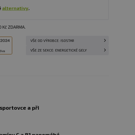
é
alternativy
.
00 Kč ZDARMA.
VŠE OD VÝROBCE: ISOSTAR
VŠE ZE SEKCE: ENERGETICKÉ GELY
 sportovce a při
tamíny C a B1 napomáhá