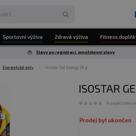
Sportovní výživa
Zdravá výživa
Fitness doplňk
Slevy po registraci, množstevní slevy
Energetické gely
Isostar Gel Energy 35 g
ISOSTAR GE
Produkt zatím n
Prodej byl ukončen