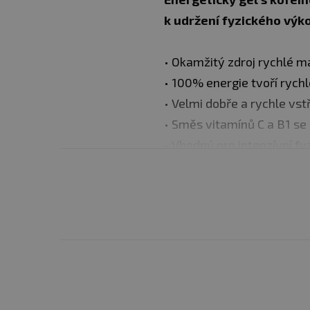
k udržení fyzického výk
• Okamžitý zdroj rychlé 
• 100% energie tvoří rych
• Velmi dobře a rychle vst
• Směs vitamínů C a B1 s
• Vhodný pro intenzívní fy
Doporučené dávkování
Užívá se jako vhod
Může se užívat po
finišem.
Doporučuje se zapí