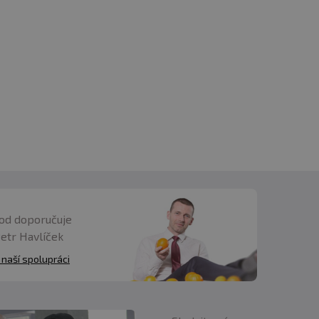
od doporučuje
Petr Havlíček
 naší spolupráci