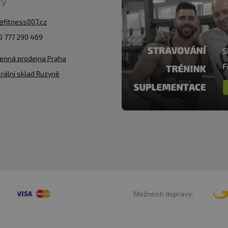
ty
@fitness007.cz
 777 290 469
enná prodejna Praha
rálni sklad Ruzyně
Možnosti dopravy: