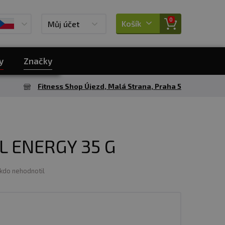
0
Košík
Můj účet
y
Značky
Fitness Shop Újezd, Malá Strana, Praha 5
L ENERGY 35 G
ikdo nehodnotil