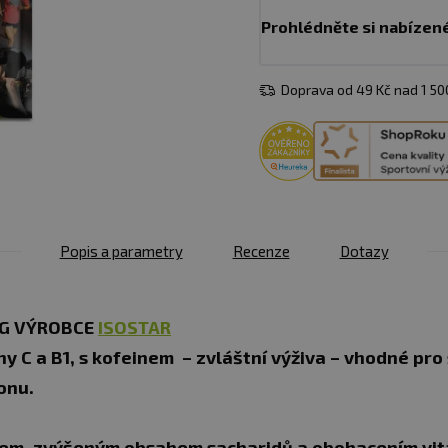
Prohlédněte si nabízen
Doprava od 49 Kč nad 1 5
Popis a parametry
Recenze
Dotazy
 G
VÝROBCE
ISOSTAR
ny C a B1, s kofeinem – zvláštní výživa – vhodné pro
onu.
inem, zvýšeným obsahem sacharidů a obohacením vi