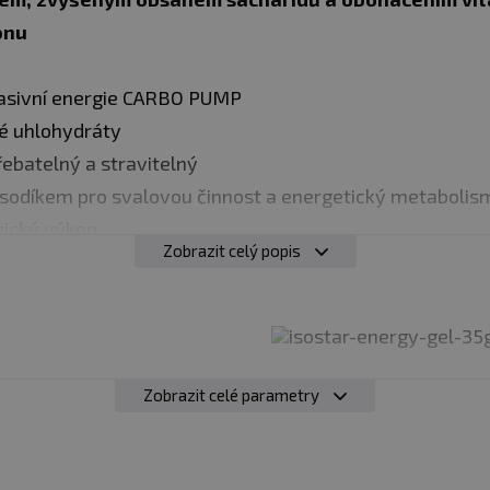
onu
masivní energie CARBO PUMP
lé uhlohydráty
řebatelný a stravitelný
e sodíkem pro svalovou činnost a energetický metabolis
zický výkon
Zobrazit celý popis
ný doplněk ke zvýšení fyzické aktivity nebo jako podpor
 30 min. vykonu a nejlépe 20-30 min. před ukončením 
Zobrazit celé parametry
t každý sáček 200 ml vody.