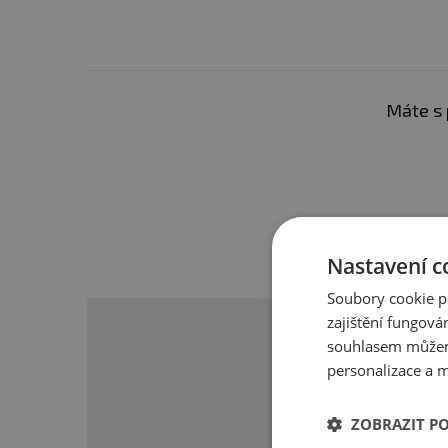
Potravina určená pro zv
kojí ženy. Ukládejte mimo
záření. Chraňte před mraz
Máte s 
nevhodným použitím nebo
Nutriční hodnoty a přes
Nastavení c
Soubory cookie p
zajištění fungová
souhlasem můžem
personalizace a m
O našic
ZOBRAZIT P