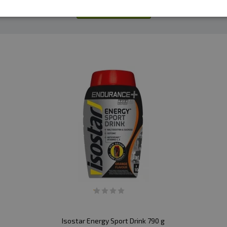
Přidat dotaz
Isostar Energy Sport Drink 790 g