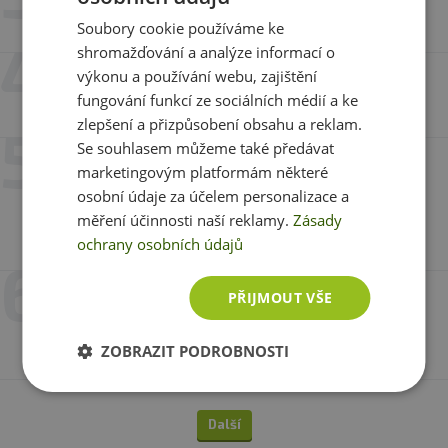
Pavel
Soubory cookie používáme ke
shromažďování a analýze informací o
11. 7. 2024 v 18:17
výkonu a používání webu, zajištění
Miroslav Dimun
fungování funkcí ze sociálních médií a ke
zlepšení a přizpůsobení obsahu a reklam.
Se souhlasem můžeme také předávat
16. 4. 2024 v 10:38
marketingovým platformám některé
Lenka Dejdarová
osobní údaje za účelem personalizace a
Je super vidím zlepšení na nehtech a kůži.Bohužel
měření účinnosti naší reklamy.
Zásady
teď není už dlouho dostupný.
ochrany osobních údajů
15. 11. 2023 v 06:01
PŘIJMOUT VŠE
Lenka
Spokojenost,
ZOBRAZIT PODROBNOSTI
Další