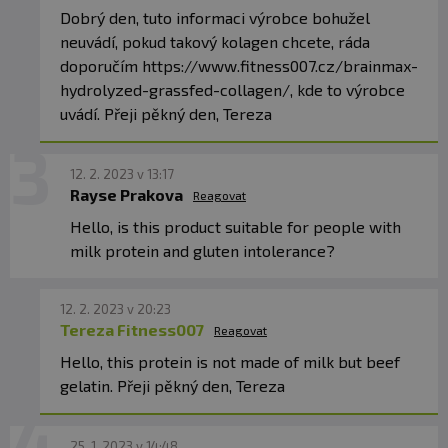
Dobrý den, tuto informaci výrobce bohužel
neuvádí, pokud takový kolagen chcete, ráda
doporučím https://www.fitness007.cz/brainmax-
hydrolyzed-grassfed-collagen/, kde to výrobce
uvádí. Přeji pěkný den, Tereza
12. 2. 2023 v 13:17
Rayse Prakova
Reagovat
Hello, is this product suitable for people with
milk protein and gluten intolerance?
12. 2. 2023 v 20:23
Tereza Fitness007
Reagovat
Hello, this protein is not made of milk but beef
gelatin. Přeji pěkný den, Tereza
25. 1. 2023 v 14:48