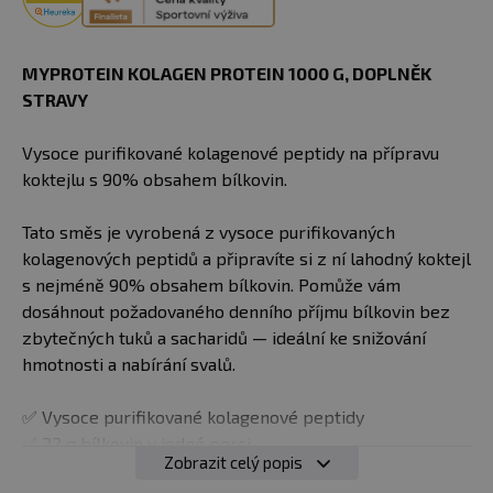
MYPROTEIN KOLAGEN PROTEIN 1000 G, DOPLNĚK
STRAVY
Vysoce purifikované kolagenové peptidy na přípravu
koktejlu s 90% obsahem bílkovin.
Tato směs je vyrobená z vysoce purifikovaných
kolagenových peptidů a připravíte si z ní lahodný koktejl
s nejméně 90% obsahem bílkovin. Pomůže vám
dosáhnout požadovaného denního příjmu bílkovin bez
zbytečných tuků a sacharidů — ideální ke snižování
hmotnosti a nabírání svalů.
✅ V
ysoce purifikované kolagenové peptidy
✅
22 g bílkovin v jedné porci
Zobrazit celý popis
✅
Nulový obsah tuku a cukru