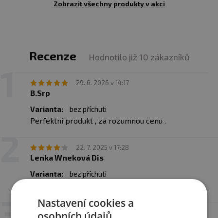
Zobrazit všechny produkty v akci
použitím nebo skladováním.
Upozornění pro alergiky:
Alergeny jsou
vyznačeny
tučně
ve složení produktu.
Recenze
Hodnotilo již 10 zákazníků
29. 6. 2026 v 14:17
B.Srp
Varianta:
bez příchuti
Perfektní produkt , za rozumnou cenu .
22. 7. 2025 v 17:28
Lenka Wneková Dis
Varianta:
bez příchuti
Prosím ozvěte se mi.,dořešíme tu dopravu,,děkuji
Nastavení cookies a
26. 12. 2024 v 11:29
osobních údajů