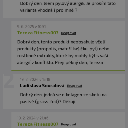
Dobrý den. Jsem pylový alergik. Je prosím tato
varianta vhodná i pro mně ?
9. 6. 2025 v 10:51
Tereza Fitness007
Reagovat
Dobrý den, tento produkt neobsahuje včelí
produkty (propolis, mateří kašičku, pyl) nebo
rostlinné extrakty, které by mohly být s vaší
alergií v konfliktu. Přeji pěkný den, Tereza
19. 2. 2024 v 15:18
Ladislava Souralová
Reagovat
Dobrý den, jedná se o kolagen ze skotu na
pastvě (grass-fed)? Děkuji
19. 2. 2024 v 21:46
Tereza Fitness007
Reagovat