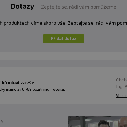
Dotazy
Zeptejte se, rádi vám pomůžeme
h produktech víme skoro vše. Zeptejte se, rádi vám p
Přidat dotaz
Obch
ků mluví za vše!
Ing. 
ky máme za 6 789 pozitivních recenzí.
Více o
ty