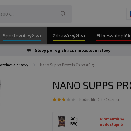
Sportovní výživa
Zdravá výživa
Fitness doplňk
Slevy po registraci, množstevní slevy
oteinové snacky
Nano Supps Protein Chips 40 g
NANO SUPPS PRO
Hodnotili již 3 zákazníci
40 g
Momentálně
BBQ
nedostupné