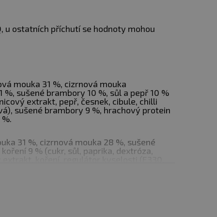
, u ostatních příchutí se hodnoty mohou
 stravu. Není určeno pro
otě do 25 °C mimo dosah
ody vzniklé nevhodným
vá mouka 31 %, cizrnová mouka
11 %, sušené brambory 10 %, sůl a pepř 10 %
nicový extrakt, pepř, česnek, cibule, chilli
ová), sušené brambory 9 %, hrachový protein
 %.
ka 31 %, cizrnová mouka 28 %, sušené
koření 9 % (cukr, sůl, paprika, dextróza,
 extrakt, koření, regulátor kyselosti (E330,
kr, aroma, extrakt koření (paprika), kouřové
n 8 %, bramborový škrob 7 %, slunečnicový
a 29 %, cizrnová mouka 27 %, sýrové nudle