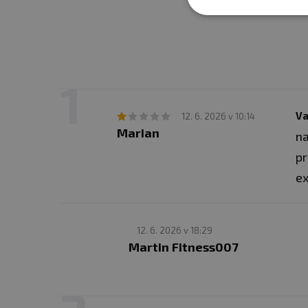
Va
12. 6. 2026 v 10:14
Marian
na
pr
ex
12. 6. 2026 v 18:29
Martin Fitness007