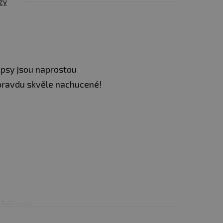
zy
ipsy jsou naprostou
opravdu skvěle nachucené!
bílkovin.