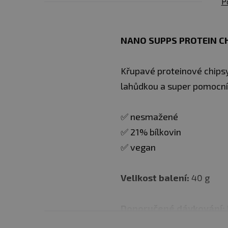
P
NANO SUPPS PROTEIN CH
Křupavé proteinové chipsy
lahůdkou a super pomocník
✅ nesmažené
✅ 21% bílkovin
✅ vegan
Velikost balení:
40 g
Doporučené dávkování: