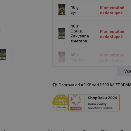
40 g
Momentálně
Sýr
nedostupné
40 g
Cibule,
Momentálně
Zakysaná
nedostupné
smetana
40 g
Momentálně
Paprika
nedostupné
Vše
40 g
Momentálně
Sůl a pepř
nedostupné
Doprava od 49 Kč nad 1 500 Kč ZDARMA