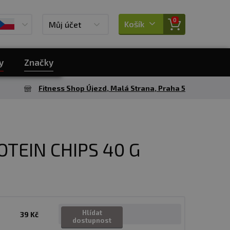
0
Košík
Můj účet
y
Značky
Fitness Shop Újezd, Malá Strana, Praha 5
TEIN CHIPS 40 G
Hlídat
39 Kč
dostupnost