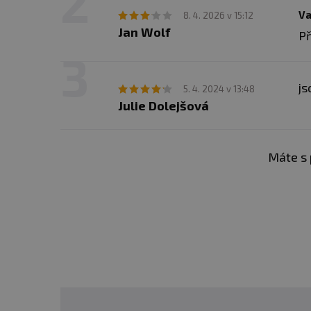
Va
8. 4. 2026 v 15:12
Jan Wolf
Př
js
5. 4. 2024 v 13:48
Julie Dolejšová
Máte s 