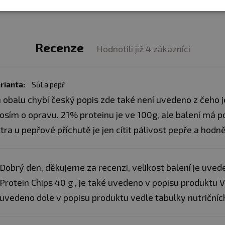
Recenze
Hodnotili již 4 zákazníci
rianta:
Sůl a pepř
 obalu chybí český popis zde také není uvedeno z čeho j
osím o opravu. 21% proteinu je ve 100g, ale balení má po
tra u pepřové příchutě je jen cítit pálivost pepře a hodně 
Dobrý den, děkujeme za recenzi, velikost balení je uv
Protein Chips 40 g , je také uvedeno v popisu produktu Ve
uvedeno dole v popisu produktu vedle tabulky nutričních