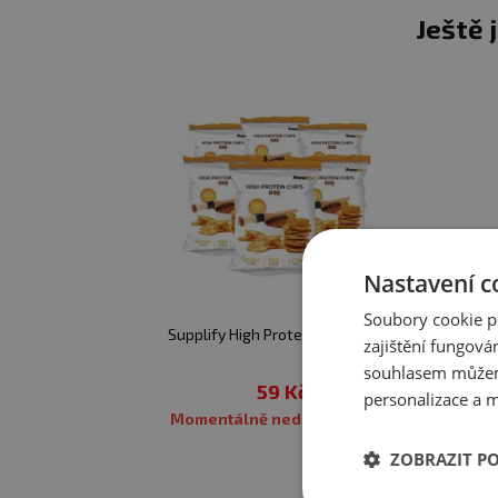
Bílkoviny
20,
Ještě 
Sůl
2,8
Vláknina
5,4
Nastavení c
Soubory cookie p
Supplify High Protein Chips 50g
zajištění fungová
souhlasem můžem
59 Kč
personalizace a m
Momentálně nedostupné
ZOBRAZIT P