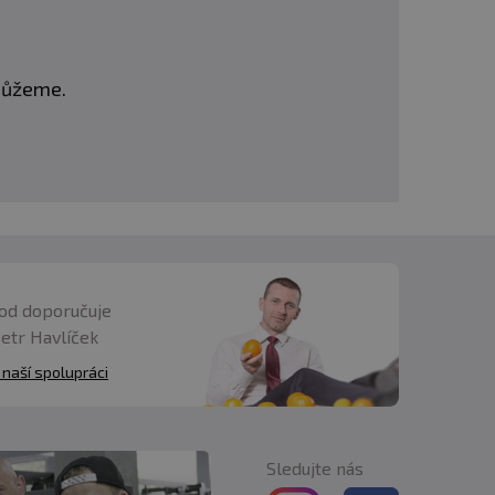
omůžeme.
od doporučuje
Petr Havlíček
 naší spolupráci
Sledujte nás