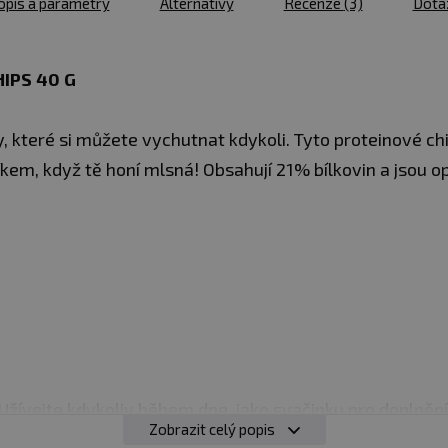
opis a parametry
Alternativy
Recenze
(3)
Dota
IPS 40 G
, které si můžete vychutnat kdykoli. Tyto proteinové ch
em, když tě honí mlsná! Obsahují 21% bílkovin a jsou 
Užívejte kdykoliv během dne, jako svačinku pro doplnění 
Zobrazit celý popis