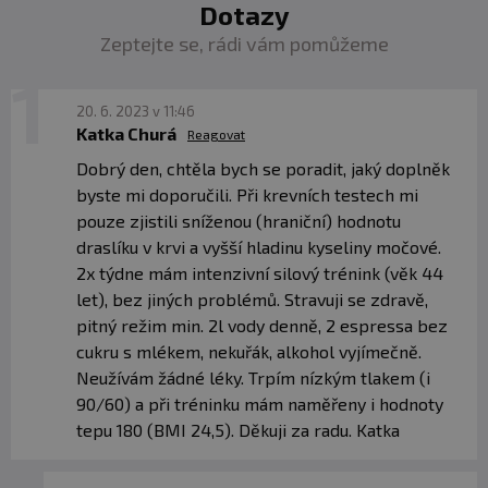
Dotazy
Zeptejte se, rádi vám pomůžeme
20. 6. 2023 v 11:46
Katka Churá
Reagovat
Dobrý den, chtěla bych se poradit, jaký doplněk
byste mi doporučili. Při krevních testech mi
pouze zjistili sníženou (hraniční) hodnotu
draslíku v krvi a vyšší hladinu kyseliny močové.
2x týdne mám intenzivní silový trénink (věk 44
let), bez jiných problémů. Stravuji se zdravě,
pitný režim min. 2l vody denně, 2 espressa bez
cukru s mlékem, nekuřák, alkohol vyjímečně.
Neužívám žádné léky. Trpím nízkým tlakem (i
90/60) a při tréninku mám naměřeny i hodnoty
tepu 180 (BMI 24,5). Děkuji za radu. Katka