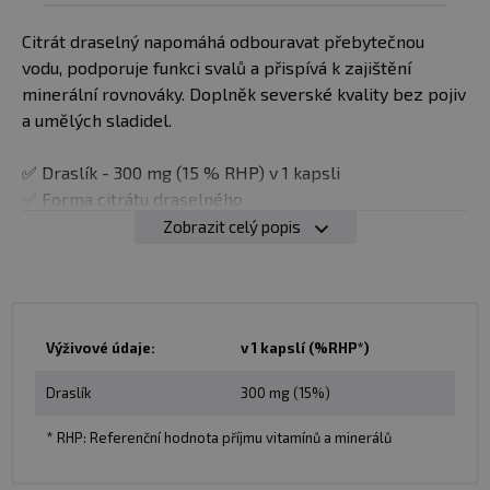
Citrát draselný napomáhá odbouravat přebytečnou
vodu, podporuje funkci svalů a přispívá k zajištění
minerální rovnováky. Doplněk severské kvality bez pojiv
a umělých sladidel.
✅ Draslík - 300 mg (15 % RHP) v 1 kapsli
✅ Forma citrátu draselného
✅ Odbourávání přebytečné vody
Zobrazit celý popis
✅ Podpora funkce svalů
✅ Minerální rovnováha
✅ Severská kvalita
✅ Kapsle vhodné pro vegany
Výživové údaje:
v 1 kapslí (%RHP*)
✅ Neobsahuje umělá sladidla
✅ Neobsahuje pojiva
Draslík
300 mg (15%)
Kdy potřebujeme draslík? Když potřebujeme z
* RHP: Referenční hodnota příjmu vitamínů a minerálů
organismu odbourat přebytečnou vodu, při náročném
fyzickém výkonu, kdy cítíme, že naše svaly nepracují tak,