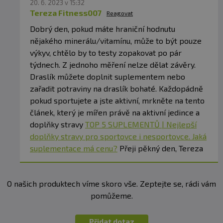
20. 6. 2023 v 15:32
Tereza Fitness007
Reagovat
Dobrý den, pokud máte hraniční hodnutu
nějakého minerálu/vitamínu, může to být pouze
výkyv, chtělo by to testy zopakovat po pár
týdnech. Z jednoho měření nelze dělat závěry.
Draslík můžete doplnit suplementem nebo
zařadit potraviny na draslík bohaté. Každopádně
pokud sportujete a jste aktivní, mrkněte na tento
článek, který je mířen právě na aktivní jedince a
doplňky stravy
TOP 5 SUPLEMENTŮ | Nejlepší
doplňky stravy pro sportovce i nesportovce. Jaká
suplementace má cenu?
Přeji pěkný den, Tereza
O našich produktech víme skoro vše. Zeptejte se, rádi vám
pomůžeme.
Přidat dotaz