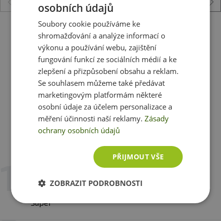
osobních údajů
Upozornění:
Doplněk stravy. Vhodné zejména pro
Soubory cookie používáme ke
sportovce. Není náhradou pestré stravy. Nepřekračujte
Enervit Hořčík + Draslík (Magnesium + Potassium
shromažďování a analýze informací o
doporučené denní dávkování. Ukládejte mimo dosah
Sport) 10x15 g - citron
výkonu a používání webu, zajištění
dětí! Není vhodné pro děti, těhotné a kojící ženy.
195 Kč
fungování funkcí ze sociálních médií a ke
Skladujte v suchu a při teplotě do 25 °C. Nevystavujte
skladem
ihned k expedici
zlepšení a přizpůsobení obsahu a reklam.
přímému slunečnímu záření. Chraňte před mrazem.
Se souhlasem můžeme také předávat
Výrobce neručí za vady vzniklé nevhodným skladováním
marketingovým platformám některé
Zobrazit všechny produkty v akci
a použitím.
osobní údaje za účelem personalizace a
měření účinnosti naší reklamy.
Zásady
Upozornění pro alergiky:
Alergeny ve složení produktu
ochrany osobních údajů
tučně
zvýrazněny.
Recenze
Hodnotili již 3 zákazníci
PŘIJMOUT VŠE
17. 10. 2025 v 14:07
ZOBRAZIT PODROBNOSTI
L. P.
Super