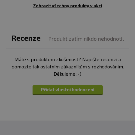
Zobrazit všechny produkty v akci
Dávkování:
Užívejte 1 ampuli (25 ml). Doporučujeme
30-60 min před spaním pro doplnění hořčíku. Při
zvýšené fyzické aktivitě se používá preventivně 1 dávka
několik dnů před výkonem. Při dlouhodobém
Recenze
Produkt zatím nikdo nehodnotil
vytrvalostním výkonu doporučujeme 1 dávku při prvních
příznacích únavy a svalových křečí.
Máte s produktem zkušenost? Napište recenzi a
Balení:
25 ml
pomozte tak ostatním zákazníkům s rozhodováním.
Děkujeme :-)
Minimální trvanlivost:
Viz obal.
Přidat vlastní hodnocení
Upozornenie: Doplnok stravy.
Vhodné najmä pre
športovcov. Nie je náhradou pestrej stravy.
Neprekračujte odporúčané denné dávkovanie. Ukladajte
mimo dosahu detí! Nie je vhodné pre deti, tehotné a
kojúce ženy. Skladujte v suchu a pri teplote do 25 °C.
Nevystavujte priamemu slnečnému žiareniu. Chráňte