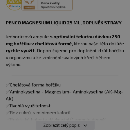
PENCO MAGNESIUM LIQUID 25 ML, DOPLNĚK STRAVY
Jednorázová ampule
s optimální tekutou dávkou 250
mg hořčíku v chelátová formě,
kterou naše tělo dokáže
rychle využít.
Doporučujeme pro doplnění ztrát hořčíku
v organizmu a ke zmírnění svalových křečí během
výkonu.
✅Chelátová forma hořčíku
✅Aminokyselina - Magnesium– Aminokyselina (AK-Mg-
AK)
✅Rychlá využitelnost
✅Bez cukrů, s minimem kalorií
✅Praktické balení a dávkování (1 ampule denně)
Zobrazit celý popis
✅Výborná chuť s koncentrátem přírodní pomerančové