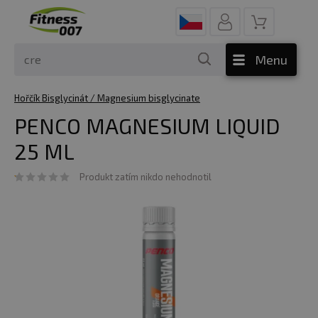
Menu
Hořčík Bisglycinát / Magnesium bisglycinate
PENCO MAGNESIUM LIQUID
25 ML
Produkt zatím nikdo nehodnotil