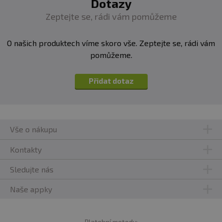
Dotazy
pred mrazom. Výrobca, ani predajca neručí za vady
vzniknuté nevhodným skladovaním a použitím.
Zeptejte se, rádi vám pomůžeme
Upozornenie pre alergikov:
Alergény v zložení
O našich produktech víme skoro vše. Zeptejte se, rádi vám
produktu sú
tučne
zvýraznené.
pomůžeme.
Přidat dotaz
Vše o nákupu
Kontakty
Sledujte nás
Naše appky
Platební metody: