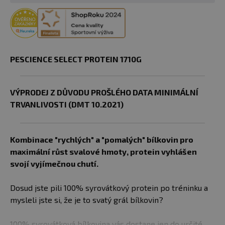
PESCIENCE SELECT PROTEIN 1710G
VÝPRODEJ Z DŮVODU PROŠLÉHO DATA MINIMÁLNÍ
TRVANLIVOSTI (DMT 10.2021)
Kombinace "rychlých" a "pomalých" bílkovin pro
maximální růst svalové hmoty, protein vyhlášen
svojí vyjímečnou chutí.
Dosud jste pili 100% syrovátkový protein po tréninku a
mysleli jste si, že je to svatý grál bílkovin?
100% syrovátková bílkovina vás dostane jen do určité