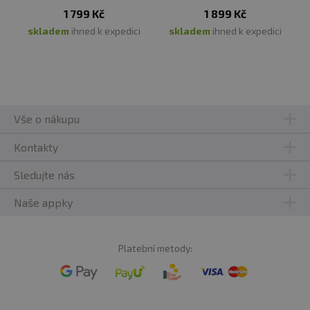
1 799 Kč
1 899 Kč
Tuky
4,5 g
1,5 g
4,5 g
1,4 g
skladem
ihned k expedici
skladem
ihned k expedici
- z toho
1,5 g
0,5 g
1,7 g
0,5 g
nasycené
mastné
kyseliny
Vše o nákupu
Sacharidy
4,5 g
1,5 g
8 g
2,5 g
Kontakty
Sledujte nás
- z toho
4,5 g
1,4 g
4,5 g
1,4 g
cukry
Naše appky
Bílkoviny
77 g
24 g
76 g
24 g
Platební metody:
Sůl
677
210
1850
570
mg
mg
mg
mg