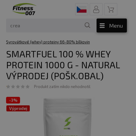
Menu
Syrovátkové (whey) proteiny 66-80% bílkovin
SMARTFUEL 100 % WHEY
PROTEIN 1000 G - NATURAL
VÝPRODEJ (POŠK.OBAL)
Produkt zatím nikdo nehodnotil
-
3%
Výprodej