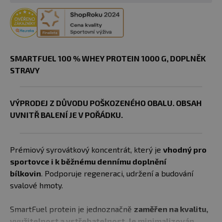
SMARTFUEL 100 % WHEY PROTEIN 1000 G​, DOPLNĚK
STRAVY
VÝPRODEJ Z DŮVODU POŠKOZENÉHO OBALU. OBSAH
UVNITŘ BALENÍ JE V POŘÁDKU.
Prémiový syrovátkový koncentrát, který je
vhodný pro
sportovce i k běžnému dennímu doplnění
bílkovin
. Podporuje regeneraci, udržení a budování
svalové hmoty.
SmartFuel protein je jednoznačně
zaměřen na kvalitu,
využitelnost a vstřebatelnost. Je minimalizován