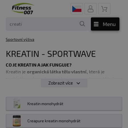
Menu
Sportovní výživa
KREATIN - SPORTWAVE
CO JE KREATIN A JAK FUNGUJE?
Kreatin je
organická látka tělu vlastní,
která je
součástí mnoha potravin jako je maso, ryby a mléčné
Zobrazit více
výrobky. Je tvořen třemi aminokyselinami methioninem,
argininem a glycinem a je významným zdrojem energie
pro svaly.
Pokud usilujete o nárůst svalové hmoty,
Kreatin monohydrát
množství kreatinu z potravin pravděpobně
nepokryje dostatečnou dávku a proto je vhodné
zařadit kreatin jako doplněk stravy.
Creapure kreatin monohydrát