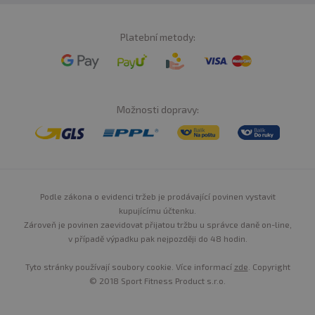
Stálé užívání kreatinu:
Zde se užívá stále stejná dávka, nejčastěji 5 gramů
Platební metody:
kreatinu denně v období tréninku a v netréninkový
den kdykoliv během dne.
Tato metoda není tolik
působivá (z vizuálního hlediska), ale je podstatně
levnější a stejných výsledků dosáhnete jako u cyklování
Možnosti dopravy:
a nasycovací fáze, jen trochu pomaleji.
KREATIN DÁVKOVÁNÍ - JAK
KREATIN UŽÍVAT, KOLIK A
KDY?
Podle zákona o evidenci tržeb je prodávající povinen vystavit
kupujícímu účtenku.
Kreatin je svalový energizér,
Zároveň je povinen zaevidovat přijatou tržbu u správce daně on-line,
který přímo zvyšuje výkon
v případě výpadku pak nejpozději do 48 hodin.
svalů. Látka, která podporuje růst čiré svalové hmoty a
nepřímo snižuje hladinu podkožního tuku. Ale víte jak ho
Tyto stránky používají soubory cookie. Více informací
zde
. Copyright
užívat, kolik a kdy?
© 2018 Sport Fitness Product s.r.o.