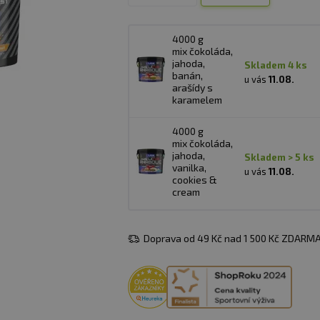
4000 g
mix čokoláda,
jahoda,
skladem 4 ks
banán,
u vás
11.08.
arašídy s
karamelem
4000 g
mix čokoláda,
jahoda,
skladem > 5 ks
vanilka,
u vás
11.08.
cookies &
cream
Doprava od 49 Kč nad 1 500 Kč ZDARMA