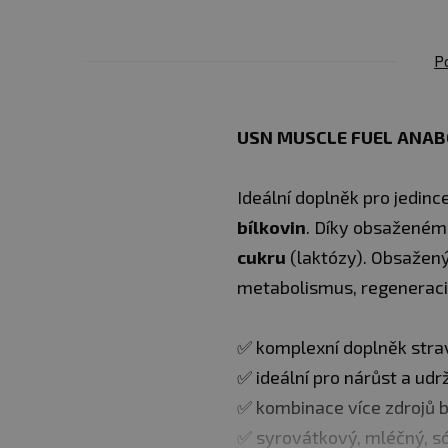
P
USN MUSCLE FUEL ANAB
Ideální doplněk pro jedince,
bílkovin
. Díky obsažené
cukru
(laktózy). Obsažen
metabolismus, regeneraci 
✅ komplexní doplněk stra
✅ ideální pro nárůst a ud
✅ kombinace více zdrojů b
✅ syrovátkový, mléčný, só