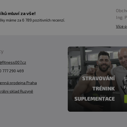
2,127 g
Obch
0,755 g
ků mluví za vše!
Ing. 
ky máme za 6 789 pozitivních recenzí.
1,448 g
Více o
2,501 g
ty
@fitness007.cz
100 g
 777 290 469
3,4 g
enná prodejna Praha
0,8 g
rálni sklad Ruzyně
0,7 g
0,7 g
0,3 g
0,2 g