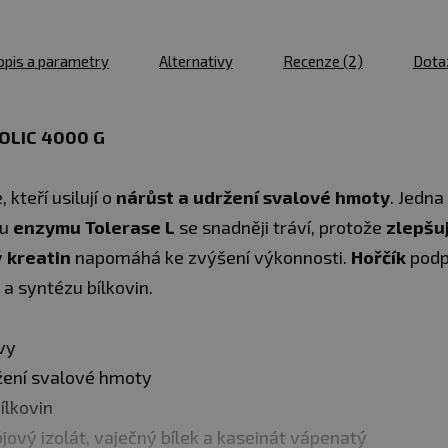
opis a parametry
Alternativy
Recenze
(2)
Dota
OLIC 4000 G
 kteří usilují o
nárůst a udržení svalové hmoty
. Jedn
mu
enzymu Tolerase L
se snadněji tráví, protože
zlepšu
ý
kreatin
napomáhá ke zvýšení výkonnosti.
Hořčík
podp
a syntézu bílkovin.
vy
ržení svalové hmoty
ílkovin
jový izolát, vaječný bílek a kaseinát vápenatý