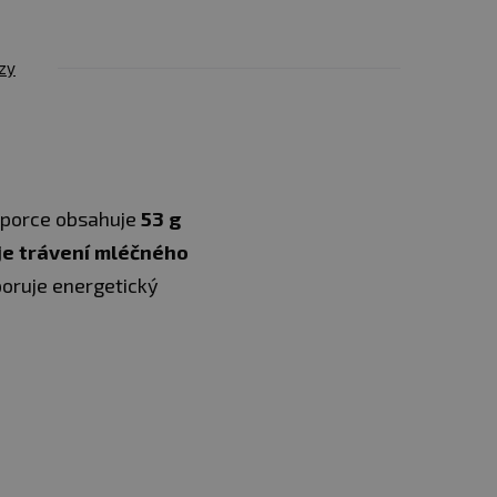
zy
a porce obsahuje
53 g
je trávení mléčného
oruje energetický