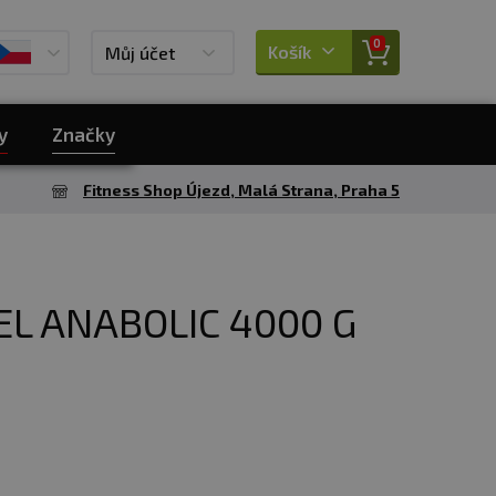
0
Košík
Můj účet
y
Značky
Fitness Shop Újezd, Malá Strana, Praha 5
L ANABOLIC 4000 G