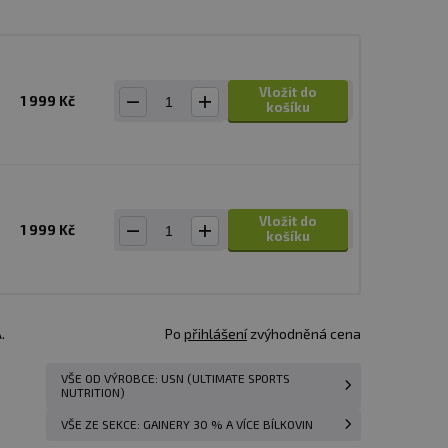
Vložit do
1 999 Kč
košíku
Vložit do
1 999 Kč
košíku
.
Po
přihlášení
zvýhodněná cena
VŠE OD VÝROBCE: USN (ULTIMATE SPORTS
NUTRITION)
VŠE ZE SEKCE: GAINERY 30 % A VÍCE BÍLKOVIN