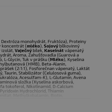
, Dextróza monohydrát, Fruktóza), Proteiny
 koncentrát (
mléko
),
Sojový
bílkovinný
 izolát,
Vaječný
bílek,
Kaseinát
vápenatý
hydrát, Aroma, Zahušťovadla (Guarová a
 L-Glycin, Tuk v prášku (
Mléko
), Kyselina
ylbutanová (HMB), Beta-Alanin,
rášek (2:1:1), Fosforečnan vápenatý, Laktát
ÍCHUTÍ.
ý, Taurin, Stabilizátor (Celulosová guma),
(Sukralóza, Acesulfam-K), L-Glutamin,
Avena
itaminová složka (Kyselina askorbová,
fa tokoferol, Nikotinamid, D-Calcium
 Pyridoxin Hydrochlorid, Thiamin
lmitat, Methylkobalamin, Biotin,
n peptid (
Gluten - lepek
), Protispékavá
 a nechte chvilku odstát.
inek-bisglycinát Tolerase™L (pH-stabilní
aroten - pouze u příchutě Banán, Červená