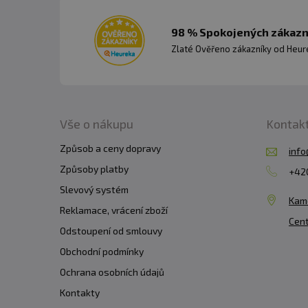
Threonin
Tryptofan
98 % Spokojených zákazní
Zlaté Ověřeno zákazníky od Heuré
Tyrosin
Valin
Vše o nákupu
Kontak
Způsob a ceny dopravy
info
Obsah účinných látek
Způsoby platby
+420
Kreatin
Slevový systém
Kam
L-Glycin
Reklamace, vrácení zboží
Cent
Beta-Alanin
Odstoupení od smlouvy
HMB
Obchodní podmínky
Ochrana osobních údajů
Taurin
Kontakty
L-Glutamin