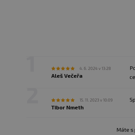
Biotin
Panthotenová kyselina
Draslík
Vápník
Fosfor
Hořčík
Po
4. 6. 2024 v 13:28
Železo
Aleš Večeřa
ce
Zinek
Sp
15. 11. 2023 v 10:09
Tibor Nmeth
Aminokyselinový profil
Alanin
Máte s 