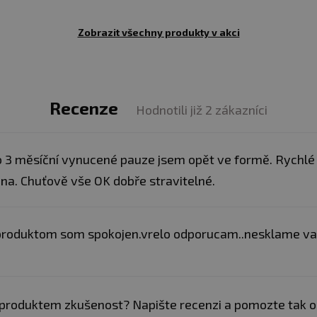
7,4 µg
Zobrazit všechny produkty v akci
1,8 mg
104 mg
472 mg
Recenze
Hodnotili již 2 zákazníci
277 mg
60 mg
 3 měsíční vynucené pauze jsem opět ve formě. Rychlé 
2,2 mg
na. Chuťově vše OK dobře stravitelné.
1,4 mg
roduktom som spokojen.vrelo odporucam..nesklame vas
150 g
1,938 g
produktem zkušenost? Napište recenzi a pomozte tak 