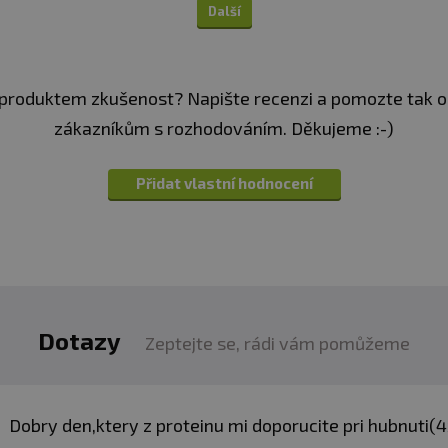
zahušťovadla: xanthan a
Další
barvivo: kurkumín; mul
celuláza, laktáza, lipáza
sladidla: sukralosa (Spl
produktem zkušenost? Napište recenzi a pomozte tak 
Složení ve 100 g (přích
bílkovinný izolát s bíl
zákazníkům s rozhodováním. Děkujeme :-)
prášek, aroma, zahušťov
sójový lecitin
, multien
celuláza, laktáza, lipáza
Přidat vlastní hodnocení
sladidla: sukralosa (Spl
Složení ve 100 g (příchu
bílkovinný izolát s bíl
prášek, aroma, zahušťov
sójový lecitin
, multien
celuláza, laktáza, lipáza
Dotazy
sladidla: sukralosa (Spl
Zeptejte se, rádi vám pomůžeme
Složení ve 100 g (přích
bílkovinný izolát s bí
proteinovými frakcemi (b
Dobry den,ktery z proteinu mi doporucite pri hubnuti(4
albumin séra, imunoglobu