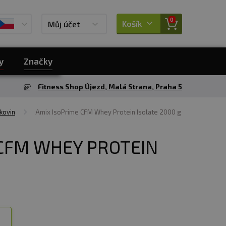
0
Košík
Můj účet
y
Značky
Fitness Shop Újezd, Malá Strana, Praha 5
kovin
Amix IsoPrime CFM Whey Protein Isolate 2000 g
 CFM WHEY PROTEIN