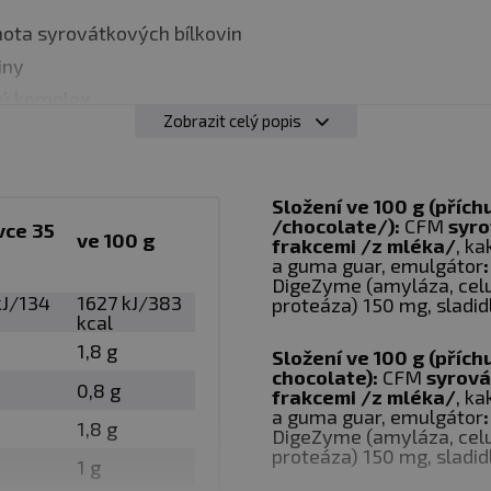
nota syrovátkových bílkovin
iny
ý komplex
Zobrazit celý popis
n byl použit vysoce kvalitní syrovátkový bílkovinný 
Složení ve 100 g (přích
/chocolate/):
CFM
syro
vce 35
ento protein je jedinečný přirozeně vysokým obsahem a
ve 100 g
frakcemi /z mléka/
, k
o ještě lepší stravitelnost je každá dávka proteinu obo
a guma guar, emulgátor
DigeZyme (amyláza, celulá
em
DigeZyme®, který zvyšuje Enzymatickou kapacitu pro
kJ/134
1627 kJ/383
proteáza) 150 mg, sladid
kcal
v tomto vysokoproteinovém produktu. Neobsahuje aspa
1,8 g
Složení ve 100 g (přích
ukralózou Splenda®.
chocolate):
CFM
syrová
0,8 g
frakcemi /z mléka/
, k
a guma guar, emulgátor
1,8 g
DigeZyme (amyláza, celulá
proteáza) 150 mg, sladid
ahuje 35 g.
1 g