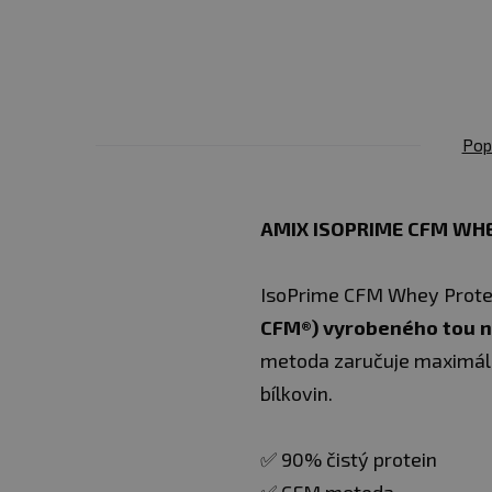
Pop
AMIX ISOPRIME CFM WHE
IsoPrime CFM Whey Protei
CFM®) vyrobeného tou ne
metoda zaručuje maximální
bílkovin.
✅ 90% čistý protein