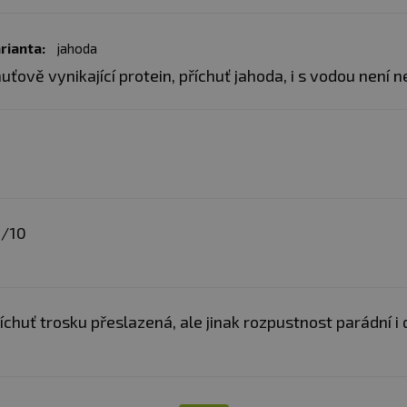
frakcemi /z mléka/
, a
emulgátor
: sójový lecit
chlorogylinů; multienzy
rianta:
jahoda
laktáza, lipáza, bakteriál
sukralosa (Splenda) a a
uťově vynikající protein, příchuť jahoda, i s vodou není ne
Složení ve 100 g (přích
fruits/):
CFM
syrovátko
frakcemi /z mléka/
, a
emulgátor
: sójový lecit
multienzymový komplex D
lipáza, bakteriální neutr
(Splenda) a acesulfam K
0/10
Složení ve 100 g (přích
bílkovinný izolát s bíl
zahušťovadla: xanthan a
barvivo: extrakt z červ
DigeZyme (amyláza, celulá
íchuť trosku přeslazená, ale jinak rozpustnost parádní i 
proteáza) 150 mg, sladid
Složení ve 100 g (příc
bílkovinný izolát s bíl