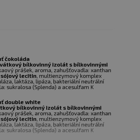
izolát CFM® s
uť čokoláda
vátkový bílkovinný izolát s bílkovinnými
minokyselin BCAA, L-
akaový prášek, aroma, zahušťovadla: xanthan
hacena originálním
multi-
: sójový lecitin
, multienzymový komplex
za, laktáza, lipáza, bakteriální neutrální
 trávení a vstřebávání
la: sukralosa (Splenda) a acesulfam K
rtam, je slazen
uť double white
tkový bílkovinný izolát s bílkovinnými
akaový prášek, aroma, zahušťovadla: xanthan
: sójový lecitin
, multienzymový komplex
za, laktáza, lipáza, bakteriální neutrální
la: sukralosa (Splenda) a acesulfam K