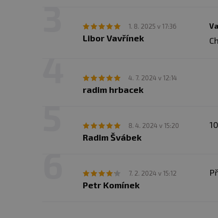
Va
1. 8. 2025 v 17:36
Libor Vavřínek
Ch
4. 7. 2024 v 12:14
radim hrbacek
1
8. 4. 2024 v 15:20
Radim Švábek
Př
7. 2. 2024 v 15:12
Petr Komínek