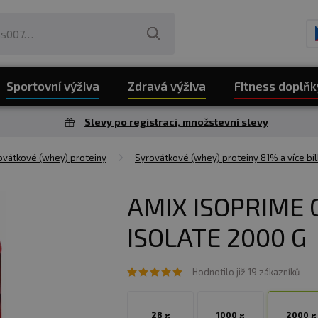
Sportovní výživa
Zdravá výživa
Fitness doplňk
Slevy po registraci, množstevní slevy
vátkové (whey) proteiny
Syrovátkové (whey) proteiny 81% a více bíl
AMIX ISOPRIME
ISOLATE 2000 G
Hodnotilo již 19 zákazníků
28 g
1000 g
2000 g