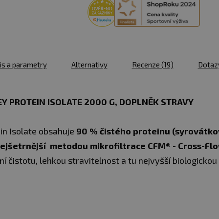
vanilka
u vás
11.08.
2000 g
skladem > 5 ks
čokoláda/kokos
u vás
11.08.
2000 g
is a parametry
Alternativy
Recenze
(19)
Dotaz
čoko-
skladem 3 ks
arašídový
u vás
11.08.
karamel
Y PROTEIN ISOLATE 2000 G, DOPLNĚK STRAVY
skladem > 10
2000 g
ks
bílá čokoláda
u vás
11.08.
n Isolate obsahuje
90 % čistého proteinu (syrovátkov
2000 g
jšetrnější metodou mikrofiltrace CFM® - Cross-Flow
Momentálně
moca choco
nedostupné
 čistotu, lehkou stravitelnost a tu nejvyšší biologick
coffee
2000 g
Momentálně
bez příchuti
nedostupné