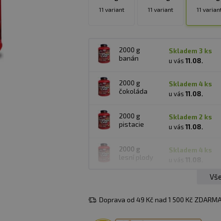
11 variant
11 variant
11 varian
2000 g
skladem 3 ks
banán
u vás
11.08.
2000 g
skladem 4 ks
čokoláda
u vás
11.08.
2000 g
skladem 2 ks
pistacie
u vás
11.08.
2000 g
skladem 4 ks
lesní plody
u vás
11.08.
Vše
2000 g
skladem 1 ks
jahoda
u vás
11.08.
Doprava od 49 Kč nad 1 500 Kč ZDARMA
2000 g
skladem > 5 ks