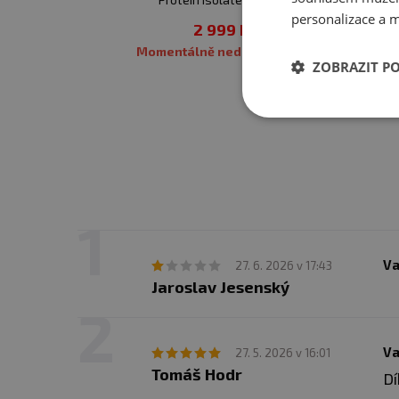
personalizace a m
2 999 Kč
Upozornění pro alergiky
Momentálně nedostupné
ZOBRAZIT P
Va
27. 6. 2026 v 17:43
Jaroslav Jesenský
Va
27. 5. 2026 v 16:01
Tomáš Hodr
Dí