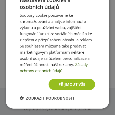
Sůl
0,29 g
osobních údajů
Soubory cookie používáme ke
Recenze
Produkt zatím nikdo nehodnotil
shromažďování a analýze informací o
Složení:
výkonu a používání webu, zajištění
fungování funkcí ze sociálních médií a ke
Jádra
mandlí
pražených nasucho 39 %, bílá čokoláda 59
Máte s produktem zkušenost? Napište recenzi a
% (cukr, kakaové máslo, sušené
mléko
plnotučné,
zlepšení a přizpůsobení obsahu a reklam.
pomozte tak ostatním zákazníkům s rozhodováním.
emulgátor:
sojový
lecitin, přírodní vanilkové extrakt),
Se souhlasem můžeme také předávat
kurkuma, modrá spirulína, lyofilizované maliny (prach)
Děkujeme :-)
marketingovým platformám některé
osobní údaje za účelem personalizace a
Přidat vlastní hodnocení
měření účinnosti naší reklamy.
Zásady
ochrany osobních údajů
PŘIJMOUT VŠE
ZOBRAZIT PODROBNOSTI
Dotazy
Zeptejte se, rádi vám pomůžeme