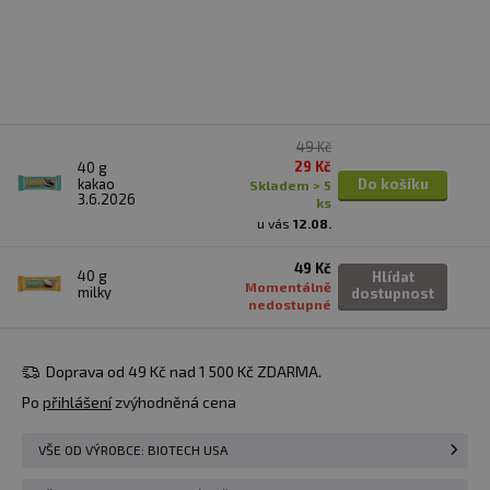
49 Kč
29 Kč
40 g
kakao
Do košíku
skladem > 5
3.6.2026
ks
u vás
12.08.
49 Kč
40 g
Hlídat
Momentálně
milky
dostupnost
nedostupné
Doprava od 49 Kč nad 1 500 Kč ZDARMA.
Po
přihlášení
zvýhodněná cena
VŠE OD VÝROBCE: BIOTECH USA