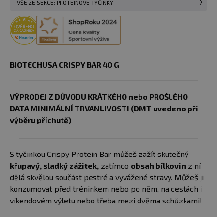
VŠE ZE SEKCE: PROTEINOVÉ TYČINKY
BIOTECHUSA CRISPY BAR 40 G
VÝPRODEJ Z DŮVODU KRÁTKÉHO nebo PROŠLÉHO
DATA MINIMÁLNÍ TRVANLIVOSTI (DMT uvedeno při
výběru příchutě)
S tyčinkou Crispy Protein Bar můžeš zažít skutečný
křupavý, sladký zážitek,
zatímco
obsah bílkovin
z ní
dělá skvělou součást pestré a vyvážené stravy. Můžeš ji
konzumovat před tréninkem nebo po něm, na cestách i
víkendovém výletu nebo třeba mezi dvěma schůzkami!