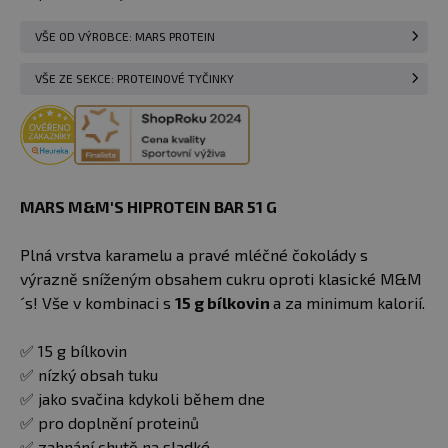
VŠE OD VÝROBCE: MARS PROTEIN
VŠE ZE SEKCE: PROTEINOVÉ TYČINKY
MARS M&M'S HIPROTEIN BAR 51 G
Plná vrstva karamelu a pravé mléčné čokolády s
výrazně sníženým obsahem cukru oproti klasické M&M
´s! Vše v kombinaci s
15 g bílkovin
a za minimum kalorií.
✅ 15 g bílkovin
✅ nízký obsah tuku
✅ jako svačina kdykoli během dne
✅ pro doplnění proteinů
✅ zahnání chutě na sladké