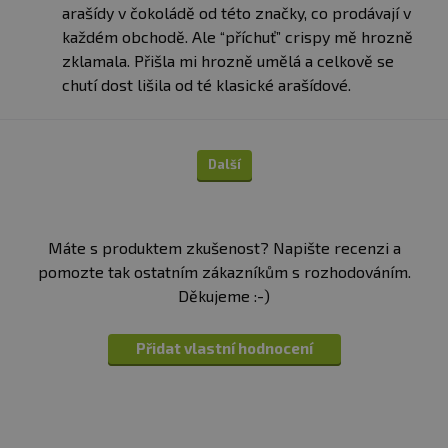
barvivo (E100, E133, E160a, E162, E170, E172), dextrin,
arašídy v čokoládě od této značky, co prodávají v
lazura (E903), palmový olej, sůl, vanilkový extrakt,
každém obchodě. Ale “příchuť” crispy mě hrozně
ochucovadlo),
mléčný protein
, karamel (9,6%)
(polydextróza, kondenzovaný
mléko
, kakaové máslo,
zklamala. Přišla mi hrozně umělá a celkově se
ochucovadlo, zvhlčovadlo (glycerol),
sójové KŘUPINKY
chutí dost lišila od té klasické arašídové.
(5,8%) (sójový protein
, tapiokový škrob, sůl),
oligofruktóza,
sójový
protein,
lískoořechová
pasta
(2,1%) (
lískové ořechy), syrovátková
bílkovina
(
mléko
), kokosový tuk, přírodní ochucovadla, sůl.
Další
Máte s produktem zkušenost? Napište recenzi a
pomozte tak ostatním zákazníkům s rozhodováním.
Děkujeme :-)
Přidat vlastní hodnocení