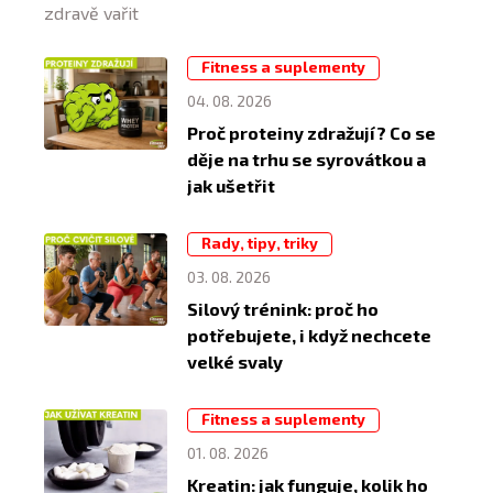
zdravě vařit
Fitness a suplementy
04. 08. 2026
Proč proteiny zdražují? Co se
děje na trhu se syrovátkou a
jak ušetřit
Rady, tipy, triky
03. 08. 2026
Silový trénink: proč ho
potřebujete, i když nechcete
velké svaly
Fitness a suplementy
01. 08. 2026
Kreatin: jak funguje, kolik ho