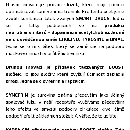
Hlavní inovací je přidání složek, které mají pomoci
optimalizovat zaměření na trénink. Pro tento účel jsme
zvolili kombinaci látek zvaných
SMART DRUGS
. Jedná
se o látky podílejících se na
produkci
neurotransmiterů – dopaminu a acetylcholinu. Jedná
se o osvědčenou směs CHOLINU, TYROSINU a DMAE.
Jedná se o mix látek, který se zaměřuje na podporu
mozkové činnosti v průběhu tréninku.
Druhou inovací je přídavek takzvaných BOOST
složek.
To jsou složky, které zvyšují účinnost základní
směsi. Jedná se o synefrin a kapsaicin.
SYNEFRIN
je surovina známá především jako účinný
spalovač tuku. V naší receptuře využíváme především
jeho efektu ve smyslu podpory cirkulace krve, čímž
podpoří efekt základních složek. A věřte, že to ucítíte.
KAPSAICIN představuje druhou BOOST složku.
Tato