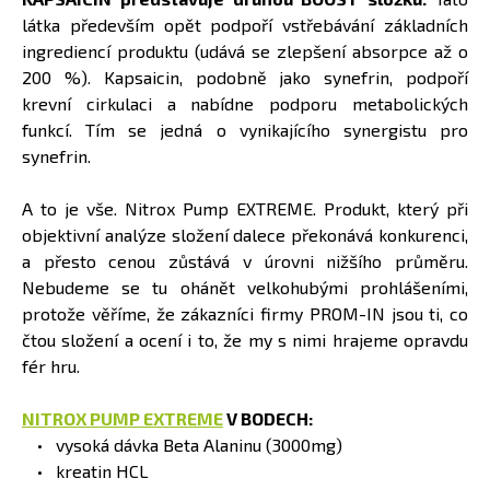
látka především opět podpoří vstřebávání základních
ingrediencí produktu (udává se zlepšení absorpce až o
200 %). Kapsaicin, podobně jako synefrin, podpoří
krevní cirkulaci a nabídne podporu metabolických
funkcí. Tím se jedná o vynikajícího synergistu pro
synefrin.
A to je vše. Nitrox Pump EXTREME. Produkt, který při
objektivní analýze složení dalece překonává konkurenci,
a přesto cenou zůstává v úrovni nižšího průměru.
Nebudeme se tu ohánět velkohubými prohlášeními,
protože věříme, že zákazníci firmy PROM-IN jsou ti, co
čtou složení a ocení i to, že my s nimi hrajeme opravdu
fér hru.
NITROX PUMP EXTREME
V BODECH:
vysoká dávka Beta Alaninu (3000mg)
kreatin HCL