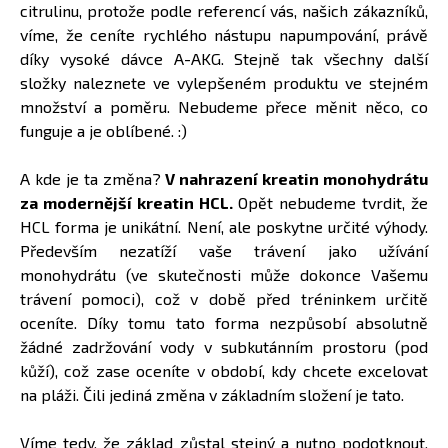
citrulinu, protože podle referencí vás, našich zákazníků,
víme, že ceníte rychlého nástupu napumpování, právě
díky vysoké dávce A-AKG. Stejně tak všechny další
složky naleznete ve vylepšeném produktu ve stejném
množství a poměru. Nebudeme přece měnit něco, co
funguje a je oblíbené. :)
A kde je ta změna?
V nahrazení kreatin monohydrátu
za modernější kreatin HCL.
Opět nebudeme tvrdit, že
HCL forma je unikátní. Není, ale poskytne určité výhody.
Především nezatíží vaše trávení jako užívání
monohydrátu (ve skutečnosti může dokonce Vašemu
trávení pomoci), což v době před tréninkem určitě
oceníte. Díky tomu tato forma nezpůsobí absolutně
žádné zadržování vody v subkutánním prostoru (pod
kůží), což zase oceníte v období, kdy chcete excelovat
na pláži. Čili jediná změna v základním složení je tato.
Víme tedy, že základ zůstal stejný a nutno podotknout,