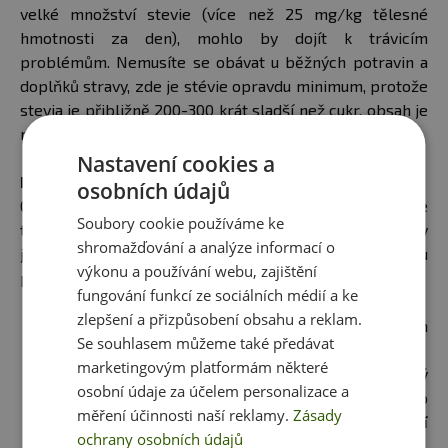
velké množství stevie (více než 25 mg/kg tělesné
hmotnosti za den), mohlo by dojít k trávicím
problémům. Nemusíte se obávat u běžných potravin a
doplňků stravy, zde je stévie opravdu minimum, protože
stevia je přibližně 200-300 krát sladší než cukr, obsah je
mnohem nižší a účinky na zdraví jsou mnohem lepší!
Nastavení cookies a
PROČ SE DOSLAZUJÍ PROTEINY STEVIÍ?
osobních údajů
Ochucují protein bez chemického ocásku a tím, že ho je
Soubory cookie používáme ke
třeba opravdu malé množství, získáte více bílkovin v
shromažďování a analýze informací o
jedné dávce. Navíc má minimum kalorií, takže jsou
výkonu a používání webu, zajištění
proteiny ideální i do diety.
fungování funkcí ze sociálních médií a ke
zlepšení a přizpůsobení obsahu a reklam.
Jedním z příkladů je protein
Se souhlasem můžeme také předávat
od
Prom-inu CFM Clean
.
marketingovým platformám některé
Jedná se o zcela přírodní proteinový
osobní údaje za účelem personalizace a
suplement vyrobený z nativního
měření účinnosti naší reklamy.
Zásady
syrovátkového proteinu.
K ochucení
ochrany osobních údajů
jsou použity přírodní suroviny
.