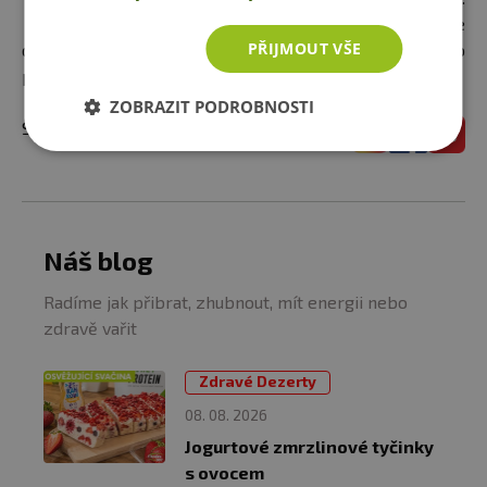
Díky použití kvalitních surovin jsme
PŘIJMOUT VŠE
dosáhli krémové delikátní chuti. Produkt je obohacen o
probiotika a enzymy.
ZOBRAZIT PODROBNOSTI
Sleduj nás i na sociálních sítích:
Náš blog
Radíme jak přibrat, zhubnout, mít energii nebo
zdravě vařit
Zdravé Dezerty
08. 08. 2026
Jogurtové zmrzlinové tyčinky
s ovocem