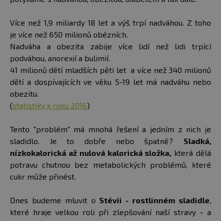
Více než 1,9 miliardy 18 let a výš trpí nadváhou. Z toho
je více než 650 milionů obézních.
Nadváha a obezita zabije více lidí než lidi trpící
podváhou, anorexií a bulimií.
41 milionů dětí mladších pěti let a více než 340 milionů
dětí a dospívajících ve věku 5-19 let má nadváhu nebo
obezitu.
(
statistiky k roku 2016
)
Tento "problém" má mnohá řešení a jedním z nich je
sladidlo. Je to dobře nebo špatně?
Sladká,
nízkokalorická až nulová kalorická složka,
která dělá
potravu chutnou bez metabolických problémů, které
cukr může přinést.
Dnes budeme mluvit o
Stévii - rostlinném sladidle
,
které hraje velkou roli při zlepšování naší stravy - a