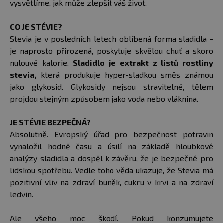
vysvětlíme, jak může zlepšit váš život.
CO JE STÉVIE?
Stevia je v posledních letech oblíbená forma sladidla -
je naprosto přirozená, poskytuje skvělou chuť a skoro
nulouvé kalorie.
Sladidlo je extrakt z listů rostliny
stevia,
která produkuje hyper-sladkou směs známou
jako glykosid. Glykosidy nejsou stravitelné, tělem
projdou stejným způsobem jako voda nebo vláknina.
JE STÉVIE BEZPEČNÁ?
Absolutně. Evropský úřad pro bezpečnost potravin
vynaložil hodně času a úsilí na základě hloubkové
analýzy sladidla a dospěl k závěru, že je bezpečné pro
lidskou spotřebu. Vedle toho věda ukazuje, že Stevia má
pozitivní vliv na zdraví buněk, cukru v krvi a na zdraví
ledvin.
Ale všeho moc škodí. Pokud konzumujete