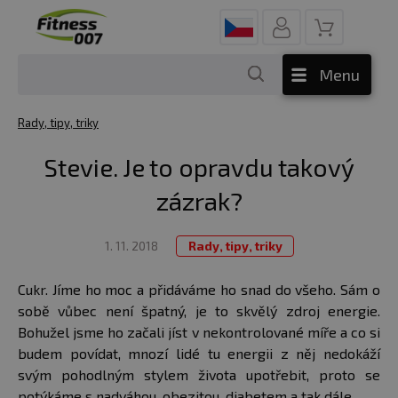
Menu
Rady, tipy, triky
Stevie. Je to opravdu takový
zázrak?
1. 11. 2018
Rady, tipy, triky
Cukr. Jíme ho moc a přidáváme ho snad do všeho. Sám o
sobě vůbec není špatný, je to skvělý zdroj energie.
Bohužel jsme ho začali jíst v nekontrolované míře a co si
budem povídat, mnozí lidé tu energii z něj nedokáží
svým pohodlným stylem života upotřebit, proto se
p
otýkáme s nadváhou, obezitou, diabetem a tak dále.