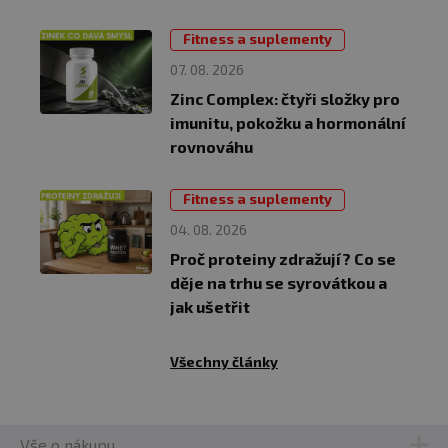
Fitness a suplementy
07. 08. 2026
Zinc Complex: čtyři složky pro
imunitu, pokožku a hormonální
rovnováhu
Fitness a suplementy
04. 08. 2026
Proč proteiny zdražují? Co se
děje na trhu se syrovátkou a
jak ušetřit
Všechny články
Vše o nákupu