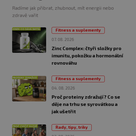
Radíme jak přibrat, zhubnout, mít energii nebo
zdravě vařit
Fitness a suplementy
07. 08. 2026
Zinc Complex: čtyři složky pro
imunitu, pokožku a hormonální
rovnováhu
Fitness a suplementy
04. 08. 2026
Proč proteiny zdražují? Co se
děje na trhu se syrovátkou a
jak ušetřit
Rady, tipy, triky