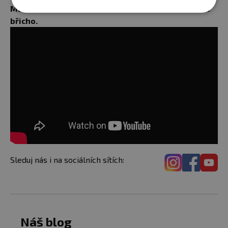
Můžeš cvičit třeba i doma. Mrkni na 10 min video na
břicho.
Sleduj nás i na sociálních sítích:
Náš blog