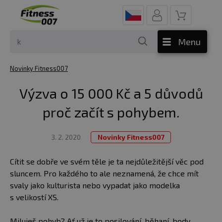
Menu
Novinky Fitness007
Výzva o 15 000 Kč a 5 důvodů
proč začít s pohybem.
3. 2. 2020
Novinky Fitness007
Cítit se dobře ve svém těle je ta nejdůležitější věc pod
sluncem. Pro každého to ale neznamená, že chce mít
svaly jako kulturista nebo vypadat jako modelka
s velikostí XS.
Miluješ pohyb? Ať už je to posilování, běhaní, body