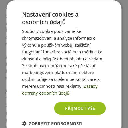
3. Zlepšuje kondici nejen těla ale i „ducha“
Nastavení cookies a
Cvičení zlepšuje koncentraci, paměť a stimuluje růst
osobních údajů
nervových buněk. Cvičení zlepšuje mentální výkon u lidí
každé věkové kategorie. Ze cvičení profituje naše
Soubory cookie používáme ke
schopnost soustředění i plánování. Tedy celkově
shromažďování a analýze informací o
snadnější myšlení a lepší paměť.
výkonu a používání webu, zajištění
fungování funkcí ze sociálních médií a ke
4. Kvalitní spánek
zlepšení a přizpůsobení obsahu a reklam.
Lidé, kteří cvičí mají mnohem kvalitnější spánek. Naopak
Se souhlasem můžeme také předávat
lidé, kteří nemají žádný pohyb, si mohou připadat ospalí,
marketingovým platformám některé
většinou jim klesá soustředěnost i motivace.
osobní údaje za účelem personalizace a
měření účinnosti naší reklamy.
Zásady
5. Lepší odolnost vůči stresu
ochrany osobních údajů
To že se nám během cvičení vyplavují endorfiny
(hormony štěstí) se už dávno ví. Nenajdete lepší lék
PŘIJMOUT VŠE
proti stresu a depresi, než je pohyb. Navíc se snižuje
produkce kortizolu (stresového hormonu).
ZOBRAZIT PODROBNOSTI