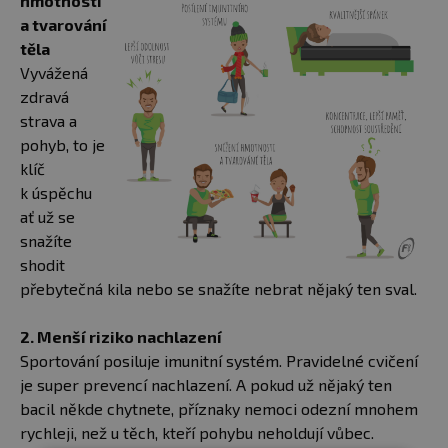
hmotnosti
a tvarování
těla
Vyvážená
zdravá
strava a
pohyb, to je
klíč
k úspěchu
ať už se
snažíte
shodit
přebytečná kila nebo se snažíte nebrat nějaký ten sval.
2. Menší riziko nachlazení
Sportování posiluje imunitní systém. Pravidelné cvičení
je super prevencí nachlazení. A pokud už nějaký ten
bacil někde chytnete, příznaky nemoci odezní mnohem
rychleji, než u těch, kteří pohybu neholdují vůbec.