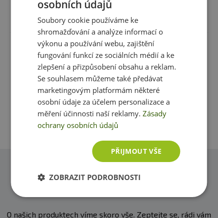
osobních údajů
Počet dávek v balení:
36
Recenze
Produkt zatím nikdo nehodnotil
Složení:
100% maltodextrin
Soubory cookie používáme ke
Minimální trvanlivost:
viz obal
shromažďování a analýze informací o
výkonu a používání webu, zajištění
Máte s produktem zkušenost? Napište recenzi a
Upozornění: Doplněk stravy.
Potravina vhodná
fungování funkcí ze sociálních médií a ke
pomozte tak ostatním zákazníkům s rozhodováním.
zejména pro sportovce. Není náhradou pestré stravy.
zlepšení a přizpůsobení obsahu a reklam.
Děkujeme :-)
Nepřekračujte doporučené denní dávkování. Ukládejte
Se souhlasem můžeme také předávat
mimo dosah dětí! Není vhodné pro děti, těhotné a kojící
marketingovým platformám některé
Přidat vlastní hodnocení
ženy. Skladujte v suchu a při teplotě do 25 °C.
osobní údaje za účelem personalizace a
Nevystavujte přímému slunečnímu záření. Chraňte před
měření účinnosti naší reklamy.
Zásady
mrazem. Výrobce neručí za vady vzniklé nevhodným
ochrany osobních údajů
skladováním a použitím.
PŘIJMOUT VŠE
Upozornění pro alergiky:
Alergeny ve složení
produktu
tučně
zvýrazněný.
Dotazy
ZOBRAZIT PODROBNOSTI
Zeptejte se, rádi vám pomůžeme
O našich produktech víme skoro vše. Zeptejte se, rádi vám