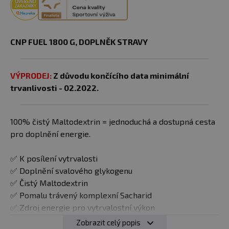
CNP FUEL 1800 G, DOPLNĚK STRAVY
VÝPRODEJ:
Z důvodu končícího data minimální
trvanlivosti - 02.2022.
100% čistý Maltodextrin = jednoduchá a dostupná cesta
pro doplnění energie.
✅ K posílení vytrvalosti
✅ Doplnění svalového glykogenu
✅ Čistý Maltodextrin
✅ Pomalu trávený komplexní Sacharid
✅ Zdroj energie pro vytrvalostní výkon
✅ Doplnění svalového glykogenu
Zobrazit celý popis