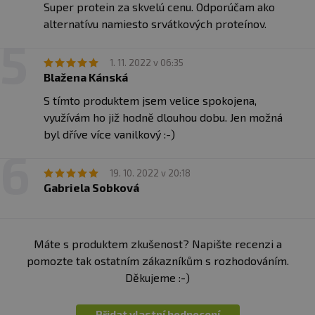
Super protein za skvelú cenu. Odporúčam ako
alternatívu namiesto srvátkových proteínov.
1. 11. 2022 v 06:35
Blažena Kánská
S tímto produktem jsem velice spokojena,
využívám ho již hodně dlouhou dobu. Jen možná
byl dříve více vanilkový :-)
19. 10. 2022 v 20:18
Gabriela Sobková
Máte s produktem zkušenost? Napište recenzi a
pomozte tak ostatním zákazníkům s rozhodováním.
Děkujeme :-)
Přidat vlastní hodnocení