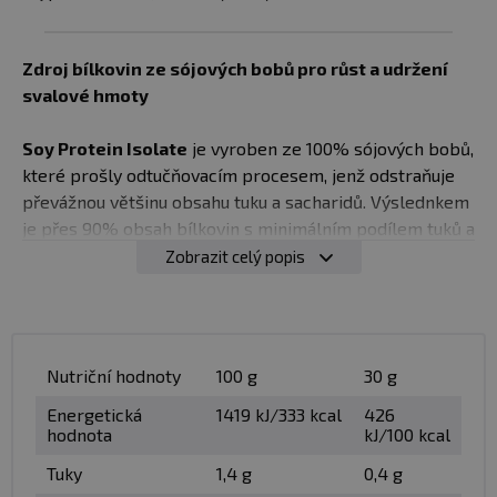
Zdroj bílkovin ze sójových bobů pro růst a udržení
svalové hmoty
Soy Protein Isolate
je vyroben ze 100% sójových bobů,
které prošly odtučňovacím procesem, jenž odstraňuje
převážnou většinu obsahu tuku a sacharidů. Výslednkem
je přes 90% obsah bílkovin s minimálním podílem tuků a
sacharidů a samozřejmě neobsahuje laktózu.
Soy
Zobrazit celý popis
Protein Isolate nabízí komplexní profil aminokyselin
včetně vyššího obsahu L-leucinu.
Soy Protein Isolate je vynikající volbou jako zdroj
Nutriční hodnoty
100 g
30 g
bílkovin pro všechny typy sportovců, ať už rekreačních
nebo profesionálních. Je ideální i pro vegetariány,
Energetická
1419 kJ/333 kcal
426
hodnota
kJ/100 kcal
vegany a osoby s intolerancí na laktózu. Vysoký obsah
bílkovin přispívá k růstu a udržení svalové hmoty.
Tuky
1,4 g
0,4 g