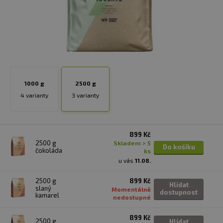
1000 g
2500 g
4 varianty
3 varianty
899 Kč
2500 g
skladem > 5
Do košíku
čokoláda
ks
u vás
11.08.
2500 g
899 Kč
Hlídat
slaný
Momentálně
dostupnost
kamarel
nedostupné
899 Kč
2500 g
Hlídat