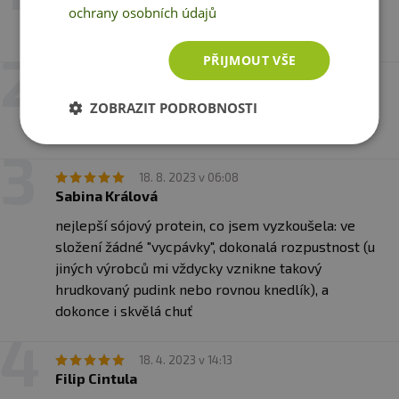
Jiří Adamec
ochrany osobních údajů
neručí za případné škody vzniklé nevhodným použitím
Varianta:
vanilka
nebo skladováním.
PŘIJMOUT VŠE
Upozornění pro alergiky:
Alergeny ve složení
26. 9. 2023 v 15:18
produktu
tučně
zvýrazněny.
Peyton Marlene Urban Saltillo
ZOBRAZIT PODROBNOSTI
Výborný proteín
18. 8. 2023 v 06:08
Sabina Králová
nejlepší sójový protein, co jsem vyzkoušela: ve
složení žádné "vycpávky", dokonalá rozpustnost (u
jiných výrobců mi vždycky vznikne takový
hrudkovaný pudink nebo rovnou knedlík), a
dokonce i skvělá chuť
18. 4. 2023 v 14:13
Filip Cintula