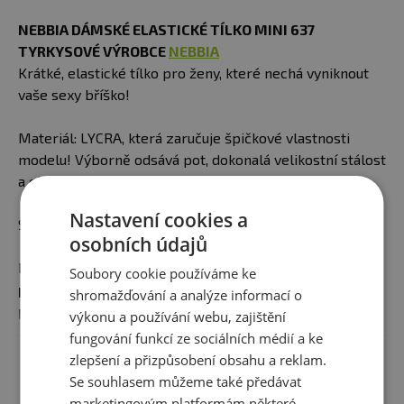
NEBBIA DÁMSKÉ ELASTICKÉ TÍLKO MINI 637
TYRKYSOVÉ VÝROBCE
NEBBIA
Krátké, elastické tílko pro ženy, které nechá vyniknout
vaše sexy bříško!
Materiál: LYCRA, která zaručuje špičkové vlastnosti
modelu! Výborně odsává pot, dokonalá velikostní stálost
a elasticita modelu.
Nastavení cookies a
Složení materiálu: 90% bavlna/ 10% lycra
osobních údajů
Použitý
materiál je
extrémně
prodyšný,
měkký a
Soubory cookie používáme ke
příjemný na
těle
.
Buď sexy a vychutnej si obdivné
shromažďování a analýze informací o
pohledy!
výkonu a používání webu, zajištění
fungování funkcí ze sociálních médií a ke
Zobrazit celý popis
Materiál: LYCRA - zaručuje špičkové vlastnosti
zlepšení a přizpůsobení obsahu a reklam.
modelu!
Se souhlasem můžeme také předávat
Materiál
: 90% bavlna 10% lycra
marketingovým platformám některé