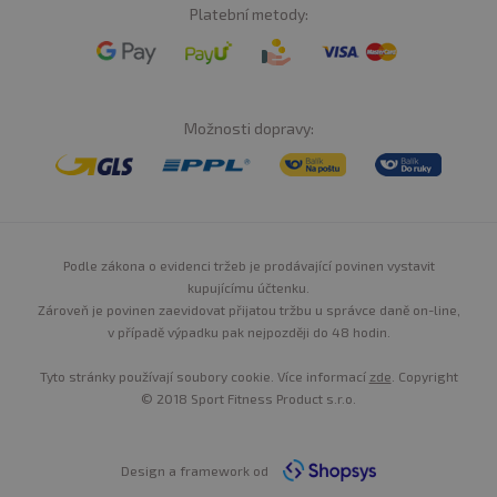
KDY JÍST PROTEINOVÉ A ENERGETICKÉ TYČINKY?
Platební metody:
Proteinové tyčinky si můžete dát kdykoliv během dne -
doma, ve škole, před cvičením, po tréninku, v práci nebo
na cestách. Tyčinky slouží jako rychlý snack nebo
svačinka pro doplnění energie a bílkovin. Proteinovou
Možnosti dopravy:
tyčinku si také můžete vychutnat jako dezert. Nicméně
je důležité si uvědomit, že nemůže nahradit vyváženou
stravu.
před cvičením - pro doplnění energie
Podle zákona o evidenci tržeb je prodávající povinen vystavit
po cvičení - pro doplnění bílkovin a urychlení
kupujícímu účtenku.
regenerace
Zároveň je povinen zaevidovat přijatou tržbu u správce daně on-line,
kdykoliv během dne - pro doplnění bílkovin
v případě výpadku pak nejpozději do 48 hodin.
jako dezert
ideální jako svačina na výlety a cestování
Tyto stránky používají soubory cookie. Více informací
zde
. Copyright
© 2018 Sport Fitness Product s.r.o.
ideální svačina při turistice, lyžování, na lyžích i
cyklistice
jako svačina ve škole nebo v práci
Design a framework od
ideální jídlo, pokud nestíháte