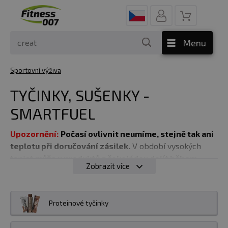
Menu
Sportovní výživa
TYČINKY, SUŠENKY -
SMARTFUEL
Upozornění:
Počasí ovlivnit neumíme, stejně tak ani
teplotu při doručování zásilek.
V období vysokých
teplot
může u produktů s čokoládou dojít během
Zobrazit více
přepravy k jejich roztečení
. Nedoporučujeme vybírat
ani výdejní boxy (např. Z-BOX, AlzaBox apod.), které
nejsou klimatizované a teplota uvnitř může výrazně
Proteinové tyčinky
přesahovat venkovní hodnoty.
Na případné reklamace
z důvodu poškození teplem nebude možné brát s