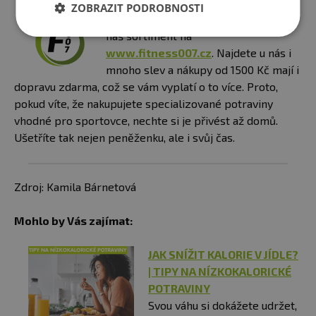
ZOBRAZIT PODROBNOSTI
A jelikož čas jsou peníze, omrkněte
náš sortiment na
www.fitness007.cz
. Najdete u nás i
mnoho slev a nákupy od 1500 Kč mají i
dopravu zdarma, což se vám vyplatí o to více. Proto,
pokud víte, že nakupujete specializované potraviny
vhodné pro sportovce, nechte si je přivést až domů.
Ušetříte tak nejen peněženku, ale i svůj čas.
Zdroj: Kamila Bárnetová
Mohlo by Vás zajímat:
JAK SNÍŽIT KALORIE V JÍDLE?
| TIPY NA NÍZKOKALORICKÉ
POTRAVINY
Svou váhu si dokážete udržet,