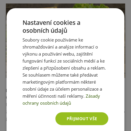
Nastavení cookies a
osobních údajů
Soubory cookie používáme ke
shromažďování a analýze informací o
výkonu a používání webu, zajištění
fungování funkcí ze sociálních médií a ke
zlepšení a přizpůsobení obsahu a reklam.
Se souhlasem můžeme také předávat
marketingovým platformám některé
osobní údaje za účelem personalizace a
NAKUPUJTE CHYTŘE
měření účinnosti naší reklamy.
Zásady
Opatrně na marketingové tahy
některých výrobců.
ochrany osobních údajů
Pokud si najdete zálibu v “high protein” produktech,
zkontrolujte, zda náhodou nejsou nutričně podobné, jako
jejich normální a levnější předchůdci.
PŘIJMOUT VŠE