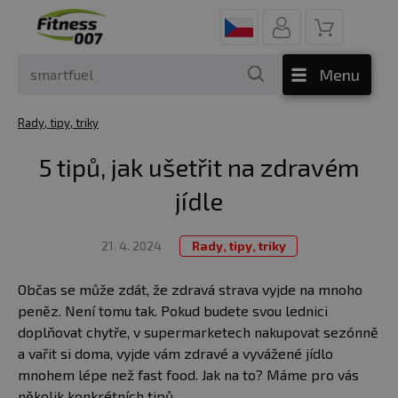
Menu
Rady, tipy, triky
5 tipů, jak ušetřit na zdravém
jídle
21. 4. 2024
Rady, tipy, triky
Občas se může zdát, že zdravá strava vyjde na mnoho
peněz. Není tomu tak. Pokud budete svou lednici
doplňovat chytře, v supermarketech nakupovat sezónně
a vařit si doma, vyjde vám zdravé a vyvážené jídlo
mnohem lépe než fast food. Jak na to? Máme pro vás
několik konkrétních tipů.