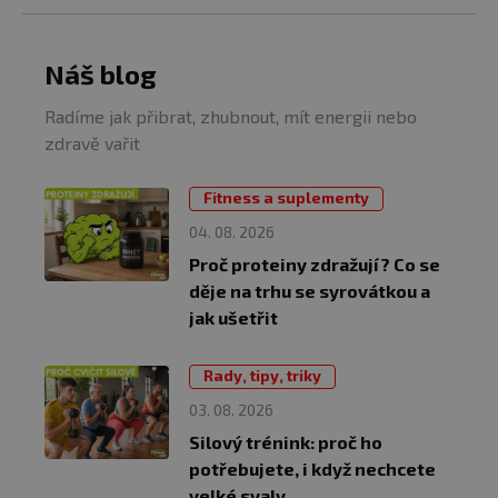
Náš blog
Radíme jak přibrat, zhubnout, mít energii nebo
zdravě vařit
Fitness a suplementy
04. 08. 2026
Proč proteiny zdražují? Co se
děje na trhu se syrovátkou a
jak ušetřit
Rady, tipy, triky
03. 08. 2026
Silový trénink: proč ho
potřebujete, i když nechcete
velké svaly