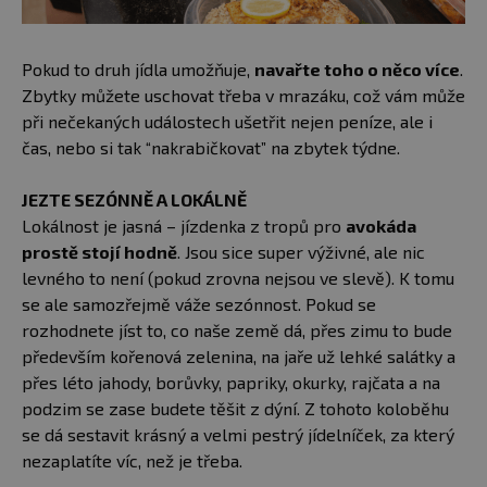
Pokud to druh jídla umožňuje,
navařte toho o něco více
.
Zbytky můžete uschovat třeba v mrazáku, což vám může
při nečekaných událostech ušetřit nejen peníze, ale i
čas, nebo si tak “nakrabičkovat” na zbytek týdne.
JEZTE SEZÓNNĚ A LOKÁLNĚ
Lokálnost je jasná – jízdenka z tropů pro
avokáda
prostě stojí hodně
. Jsou sice super výživné, ale nic
levného to není (pokud zrovna nejsou ve slevě). K tomu
se ale samozřejmě váže sezónnost. Pokud se
rozhodnete jíst to, co naše země dá, přes zimu to bude
především kořenová zelenina, na jaře už lehké salátky a
přes léto jahody, borůvky, papriky, okurky, rajčata a na
podzim se zase budete těšit z dýní. Z tohoto koloběhu
se dá sestavit krásný a velmi pestrý jídelníček, za který
nezaplatíte víc, než je třeba.