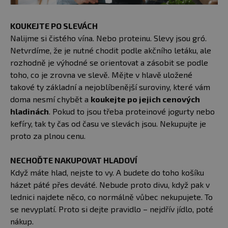
KOUKEJTE PO SLEVÁCH
Nalijme si čistého vína. Nebo proteinu. Slevy jsou gró.
Netvrdíme, že je nutné chodit podle akčního letáku, ale
rozhodně je výhodné se orientovat a zásobit se podle
toho, co je zrovna ve slevě. Mějte v hlavě uložené
takové ty základní a nejoblíbenější suroviny, které vám
doma nesmí chybět a
koukejte po jejich cenových
hladinách
. Pokud to jsou třeba proteinové jogurty nebo
kefíry, tak ty čas od času ve slevách jsou. Nekupujte je
proto za plnou cenu.
NECHOĎTE NAKUPOVAT HLADOVÍ
Když máte hlad, nejste to vy. A budete do toho košíku
házet páté přes deváté. Nebude proto divu, když pak v
lednici najdete něco, co normálně vůbec nekupujete. To
se nevyplatí. Proto si dejte pravidlo – nejdřív jídlo, poté
nákup.