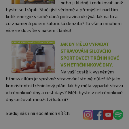
nebo ji klidně i redukovat, aniž
byste se trápili. Stačí jíst vědomě a přemýšlet nad tím,
kolik energie v sobě daná potravina ukrývá. Jak na to a
co znamená pojem kalorická denzita? To vše a mnohem
více se dozvíte v našem článku!
JAK BY MĚLO VYPADAT
STRAVOVÁNÍ SILOVÉHO
SPORTOVCE? TRÉNINKOVÉ
VS NETRÉNINKOVÉ DNY.
Na vaší cestě k vysněným
fitness cílům je správné stravování stejně důležité jako
konzistentní tréninkový plán. Jak by měla vypadat strava
v tréninkové dny a rest days? Měli byste v netréninkové
dny snižovat množství kalorií?
Sleduj nás i na sociálních sítích: