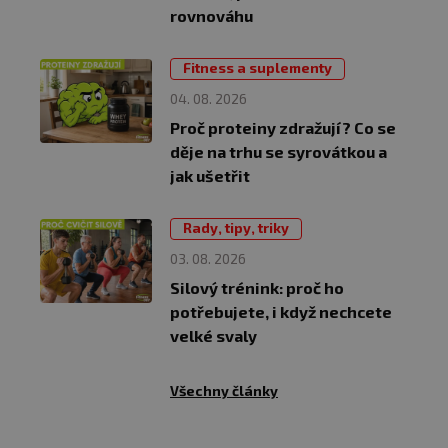
rovnováhu
Fitness a suplementy
04. 08. 2026
Proč proteiny zdražují? Co se
děje na trhu se syrovátkou a
jak ušetřit
Rady, tipy, triky
03. 08. 2026
Silový trénink: proč ho
potřebujete, i když nechcete
velké svaly
Všechny články