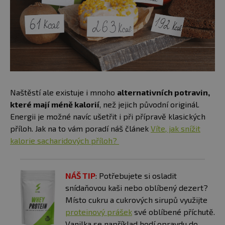
Naštěstí ale existuje i mnoho
alternativních potravin,
které mají méně kalorií
, než jejich původní originál.
Energii je možné navíc ušetřit i při přípravě klasických
příloh. Jak na to vám poradí náš článek
Víte, jak snížit
kalorie sacharidových příloh?
NÁŠ TIP
: Potřebujete si osladit
snídaňovou kaši nebo oblíbený dezert?
Místo cukru a cukrových sirupů využijte
proteinový prášek
své oblíbené příchutě.
Vanilka se například hodí opravdu do