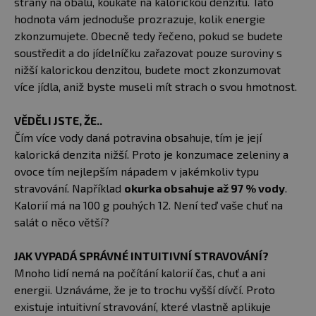
strany na obalu, koukáte na kalorickou denzitu. Tato
hodnota vám jednoduše prozrazuje, kolik energie
zkonzumujete. Obecně tedy řečeno, pokud se budete
soustředit a do jídelníčku zařazovat pouze suroviny s
nižší kalorickou denzitou, budete moct zkonzumovat
více jídla, aniž byste museli mít strach o svou hmotnost.
VĚDĚLI JSTE, ŽE..
Čím více vody daná potravina obsahuje, tím je její
kalorická denzita nižší. Proto je konzumace zeleniny a
ovoce tím nejlepším nápadem v jakémkoliv typu
stravování. Například
okurka obsahuje až 97 % vody
.
Kalorií má na 100 g pouhých 12. Není teď vaše chuť na
salát o něco větší?
JAK VYPADÁ SPRÁVNÉ INTUITIVNÍ STRAVOVÁNÍ?
Mnoho lidí nemá na počítání kalorií čas, chuť a ani
energii. Uznáváme, že je to trochu vyšší dívčí. Proto
existuje intuitivní stravování, které vlastně aplikuje