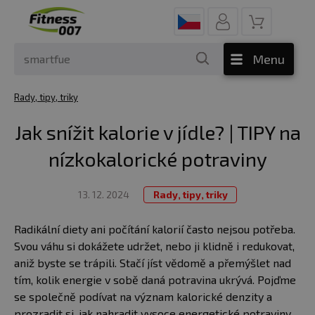
Menu
Rady, tipy, triky
Jak snížit kalorie v jídle? | TIPY na
nízkokalorické potraviny
13. 12. 2024
Rady, tipy, triky
Radikální diety ani počítání kalorií často nejsou potřeba.
Svou váhu si dokážete udržet, nebo ji klidně i redukovat,
aniž byste se trápili. Stačí jíst vědomě a přemýšlet nad
tím, kolik energie v sobě daná potravina ukrývá. Pojďme
se společně podívat na význam kalorické denzity a
prozradit si, jak nahradit vysoce energetické potraviny,