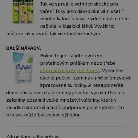
Tuk ve spreji je velmi praktický pro
vaření. Díky jeho dávkování vám ušetří
mnoho kalorií a navíc vydrží o něco déle
než olej v klasické láhvi. Využít ho
můžete jak v teplé, tak ve studené kuchyni.
DALŠÍ NÁPADY:
Pokud to jde, slaďte ovocem,
proteinovým práškem nebo třeba
alternativním erythritolem
. Vynechte
sladké pečivo, uzeniny a jiné průmyslově
zpracované suroviny. A nezapomeňte,
denní dávka ovoce a zeleniny je velmi vysoká. Ovoce i
zelenina obsahují velké množství vlákniny, která v
žaludku nabobtná a tudíž podporuje pocit sytosti. I to
pro vás může být velkou výhodou.
Zdroj: Kamila Bárnetová