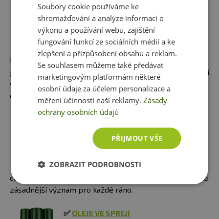
Soubory cookie používáme ke
✅
BIOTECHUSA ZERO SAUCE
shromažďování a analýze informací o
Pokud máte zálibu v hamburgerech
výkonu a používání webu, zajištění
a obecně v americké kuchyni, věřte,
fungování funkcí ze sociálních médií a ke
že i tam dokážeme kouzlit. Díky
zlepšení a přizpůsobení obsahu a reklam.
těmto BiotechUSA omáčkám si můžete dochutit
Se souhlasem můžeme také předávat
jakýkoliv pokrm, a to téměř bez kalorií. Tyto omáčky mají
marketingovým platformám některé
všechny do 28 kcal na 100 g, což je oproti jejich
osobní údaje za účelem personalizace a
originálním produktům velmi znatelné snížení.
měření účinnosti naší reklamy.
Zásady
ochrany osobních údajů
✅
FRANKYS BAKERY ZERUP
Tohle je naprostá skvělost. Zerup má totiž
PŘIJMOUT VŠE
na 100 g pouhé 4 kalorie a jeho příchutě
jsou opravdu nejlepší – čokoláda, mléčné
ZOBRAZIT PODROBNOSTI
kakao, čokoláda s višní a čokoláda s
cookies. Královské snídaně tímto sirupem získávají ještě
zásadnější význam pro každé ráno.
✅
OLEJE VE SPREJI