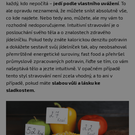
každý, kdo nepočítá –
jedí podle vlastního uvážení
. To
ale opravdu neznamená, že můžete sníst absolutně vše,
co kde najdete. Nebo tedy ano, můžete, ale my vám to
rozhodně nedoporučujeme. Intuitivní stravování je o
poslouchání svého těla a o znalostech zdravého
jídelníčku. Pokud tedy znáte kalorickou denzitu potravin
a dokážete sestavit svůj jídelníček tak, aby neobsahoval
přemrštěné energetické suroviny, fast food a přehršel
průmyslově zpracovaných potravin, řiďte se tím, co vám
našeptává tělo a jezte intuitivně. V opačném případě
tento styl stravování není zcela vhodný, a to ani v
případě, pokud máte
slabou vůli a lásku ke
sladkostem.