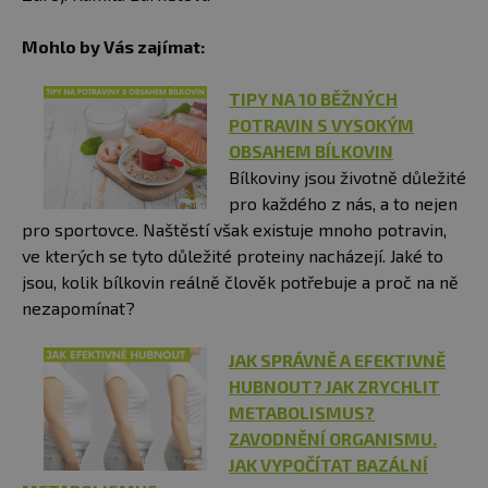
Mohlo by Vás zajímat:
TIPY NA 10 BĚŽNÝCH
POTRAVIN S VYSOKÝM
OBSAHEM BÍLKOVIN
Bílkoviny jsou životně důležité
pro každého z nás, a to nejen
pro sportovce. Naštěstí však existuje mnoho potravin,
ve kterých se tyto důležité proteiny nacházejí. Jaké to
jsou, kolik bílkovin reálně člověk potřebuje a proč na ně
nezapomínat?
JAK SPRÁVNĚ A EFEKTIVNĚ
HUBNOUT? JAK ZRYCHLIT
METABOLISMUS?
ZAVODNĚNÍ ORGANISMU.
JAK VYPOČÍTAT BAZÁLNÍ