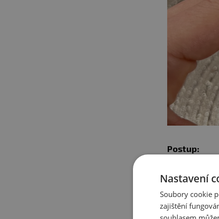
Postup:
Nejdříve s
Nastavení c
Přidáme cu
propracuje
Soubory cookie p
zajištění fungová
Těsto dáme
souhlasem můžem