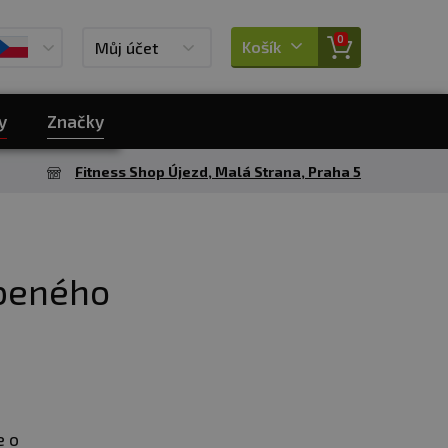
0
Košík
Můj účet
y
Značky
Fitness Shop Újezd, Malá Strana, Praha 5
íbeného
e o