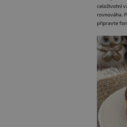
celoživotní v
rovnováha. Pr
připravte for