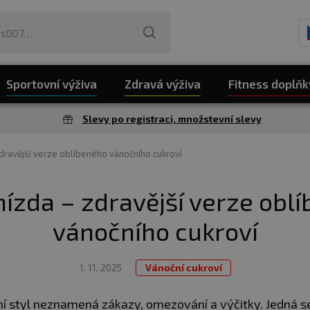
Sportovní výživa
Zdravá výživa
Fitness doplňk
Slevy po registraci, množstevní slevy
zdravější verze oblíbeného vánočního cukroví
nízda – zdravější verze obl
vánočního cukroví
1. 11. 2025
Vánoční cukroví
ní styl neznamená zákazy, omezování a výčitky. Jedná s