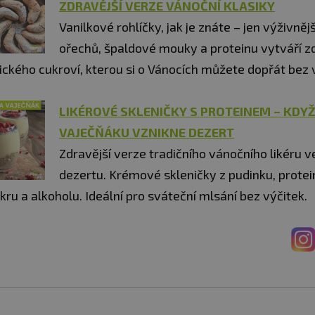
ZDRAVĚJŠÍ VERZE VÁNOČNÍ KLASIKY
Vanilkové rohlíčky, jak je znáte – jen výživnějš
ořechů, špaldové mouky a proteinu vytváří z
ického cukroví, kterou si o Vánocích můžete dopřát bez 
LIKÉROVÉ SKLENIČKY S PROTEINEM – KDYŽ
VAJEČŇÁKU VZNIKNE DEZERT
Zdravější verze tradičního vánočního likéru 
dezertu. Krémové skleničky z pudinku, prote
ru a alkoholu. Ideální pro sváteční mlsání bez výčitek.