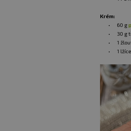
Krém:
60 g
30 g 
1 žlou
1 lžíc