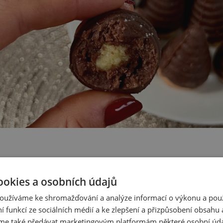
i rozmixujeme ořechy a piškoty na jemnou mouku.
ookies a osobních údajů
kr, kakao a bílek, přilijeme rozpuštěné máslo a mléko 
me těsto (mělo by být měkké a hladké).
oužíváme ke shromažďování a analýze informací o výkonu a pou
ní funkcí ze sociálních médií a ke zlepšení a přizpůsobení obsahu 
 na 1 hodinu do lednice a mezitím si připravíme krém.
e také předávat marketingovým platformám některé osobní úda