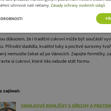
é máslo utřeme se žloutkem, cukrem a trochou rumu. P
ěření účinnosti naší reklamy.
Zásady ochrany osobních údajů
ložíme do formičky, uprostřed uděláme díru, naplníme 
 piškotem.
ODROBNOSTI
PŘ
 hotovo.
jsou důkazem, že i tradiční cukroví může být součástí v
lu. Přírodní sladidla, kvalitní tuky a poctivé suroviny tvo
terý nemusíte čekat až po Vánocích. Zapojte formičky, 
ravte si cukroví, které Vás nebude stát formu.
s zajímat:
VANILKOVÉ ROHLÍČKY S OŘECHY A PROTEI