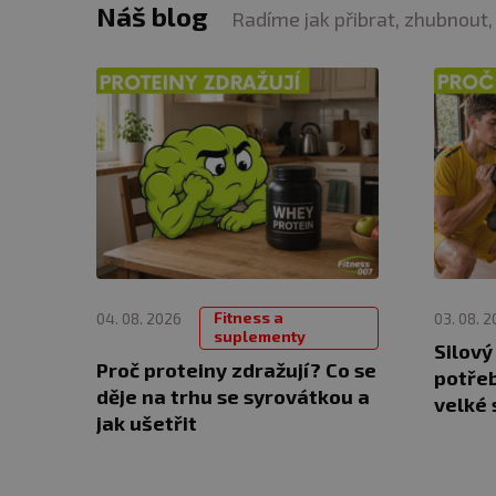
Náš blog
Radíme jak přibrat, zhubnout,
Fitness a
04. 08. 2026
03. 08. 
suplementy
Silový
Proč proteiny zdražují? Co se
potřeb
děje na trhu se syrovátkou a
velké 
jak ušetřit