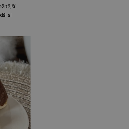
žitější
dši si