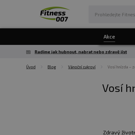
Akce
Radíme jak hubnout, nabrat nebo zdravě jíst
Úvod
Blog
Vánoční cukroví
Vosí hnízda – 
Vosí h
Zdravý život