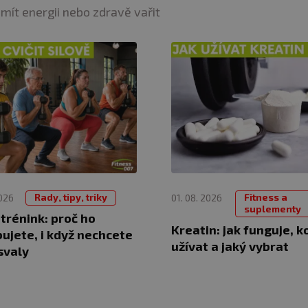
 mít energii nebo zdravě vařit
Rady, tipy, triky
Fitness a
2026
01. 08. 2026
suplementy
 trénink: proč ho
Kreatin: jak funguje, k
ujete, i když nechcete
užívat a jaký vybrat
svaly