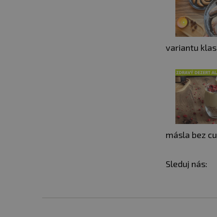
variantu klas
másla bez cuk
Sleduj nás: