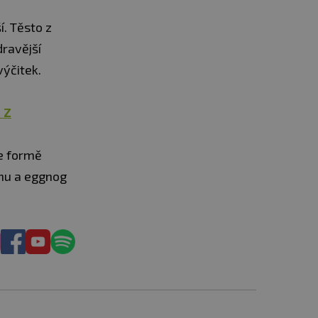
í. Těsto z
dravější
výčitek.
 Z
ve formě
inu a eggnog