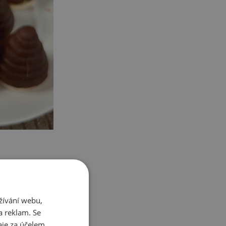
a rukama
žívání webu,
a reklam. Se
je za účelem