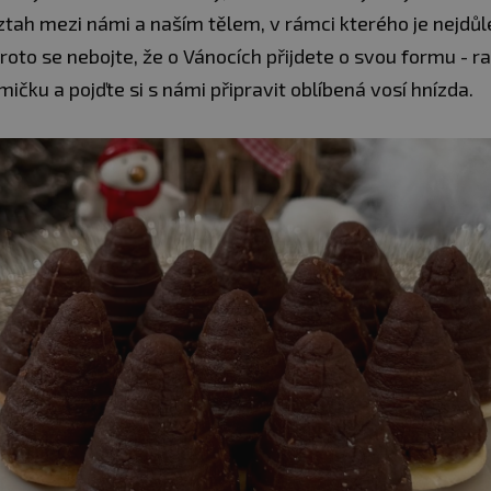
ztah mezi námi a naším tělem, v rámci kterého je nejdůle
oto se nebojte, že o Vánocích přijdete o svou formu - ra
mičku a pojďte si s námi připravit oblíbená vosí hnízda.