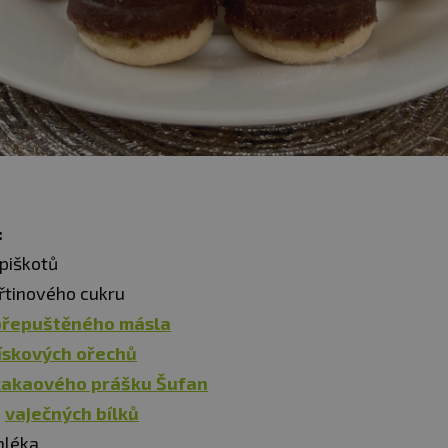
:
 piškotů
třtinového cukru
přepuštěného
másla
lískových ořechů
kaka
ového prášku Šufan
e
vaječných bílků
mléka