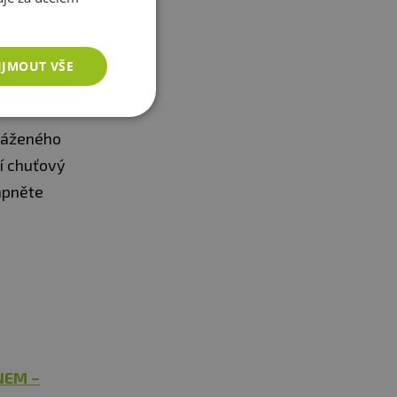
oté těsto
ji krémem a
IJMOUT VŠE
yváženého
ří chuťový
zapněte
NEM –