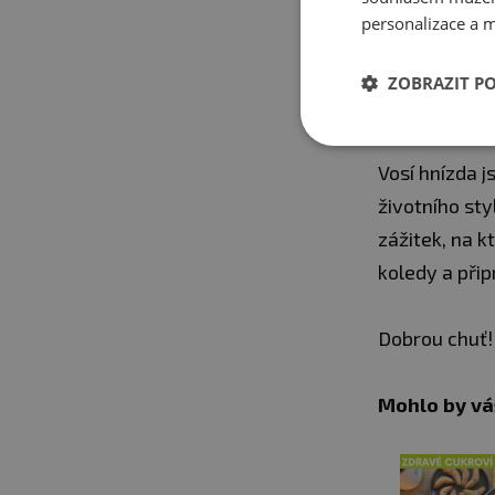
Rozpuštěn
personalizace a m
postupně v
přiklopíme
ZOBRAZIT P
Poté máme
Vosí hnízda 
životního sty
zážitek, na k
koledy a přip
Dobrou chuť!
Mohlo by vá