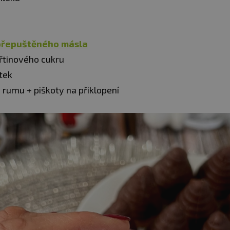
přepuštěného
másla
třtinového cukru
tek
e rumu + piškoty na přiklopení