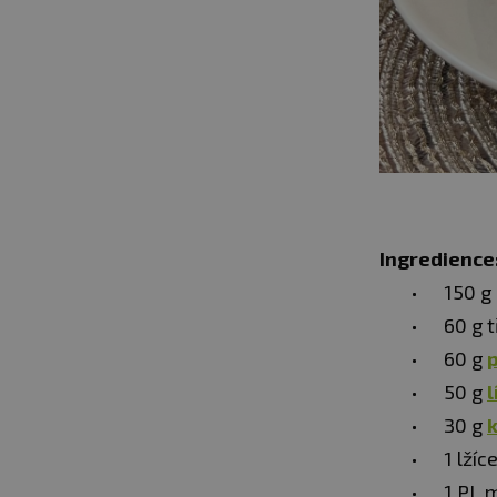
Ingredience
150 g
60 g 
60 g
50 g
30 g
1 lžíc
1 PL 