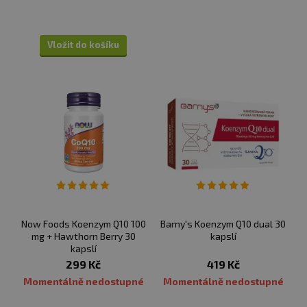
přímému slunečnímu záření. Chraňte před mrazem.
Výrobce neručí za vady vzniklé nevhodným skladováním
a použitím.
Vložit do košíku
Upozornění pro alergiky:
Alergeny ve složení
produktu
tučně
zvýrazněny.
Now Foods Koenzym Q10 100
Barny's Koenzym Q10 dual 30
mg + Hawthorn Berry 30
kapslí
kapslí
299 Kč
419 Kč
Momentálně nedostupné
Momentálně nedostupné