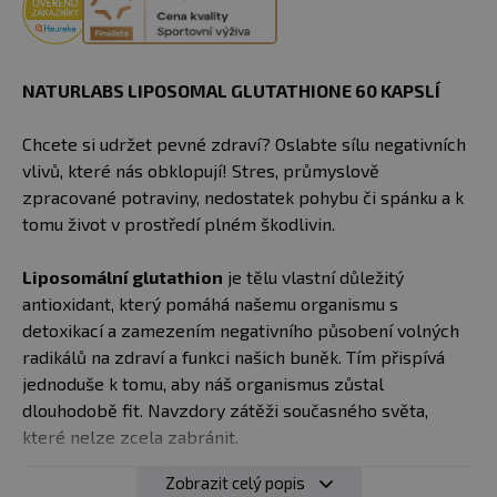
NATURLABS LIPOSOMAL GLUTATHIONE 60 KAPSLÍ
Chcete si udržet pevné zdraví? Oslabte sílu negativních
vlivů, které nás obklopují! Stres, průmyslově
zpracované potraviny, nedostatek pohybu či spánku a k
tomu život v prostředí plném škodlivin.
Liposomální glutathion
je tělu vlastní důležitý
antioxidant, který pomáhá našemu organismu s
detoxikací a zamezením negativního působení volných
radikálů na zdraví a funkci našich buněk. Tím přispívá
jednoduše k tomu, aby náš organismus zůstal
dlouhodobě fit. Navzdory zátěži současného světa,
které nelze zcela zabránit.
Zobrazit celý popis
Liposomální forma doplňku stravy zajišťuje