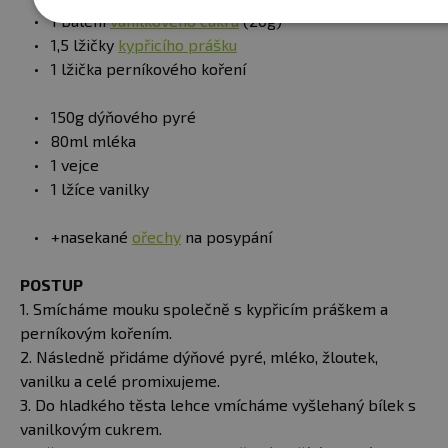
1 balení
vanilkového cukru
(20g)
1,5 lžičky
kypřicího prášku
1 lžička perníkového koření
150g dýňového pyré
80ml mléka
1 vejce
1 lžíce vanilky
+nasekané
ořechy
na posypání
POSTUP
1. Smícháme mouku společně s kypřicím práškem a
perníkovým kořením.
2. Následně přidáme dýňové pyré, mléko, žloutek,
vanilku a celé promixujeme.
3. Do hladkého těsta lehce vmícháme vyšlehaný bílek s
vanilkovým cukrem.