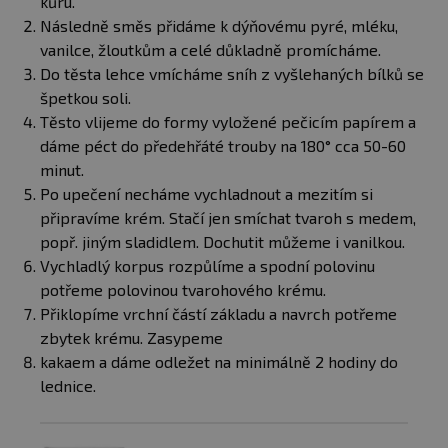
kůru.
Následně směs přidáme k dýňovému pyré, mléku,
vanilce, žloutkům a celé důkladně promícháme.
Do těsta lehce vmícháme sníh z vyšlehaných bílků se
špetkou soli.
Těsto vlijeme do formy vyložené pečicím papírem a
dáme péct do předehřáté trouby na 180° cca 50-60
minut.
Po upečení necháme vychladnout a mezitím si
připravíme krém. Stačí jen smíchat tvaroh s medem,
popř. jiným sladidlem. Dochutit můžeme i vanilkou.
Vychladlý korpus rozpůlíme a spodní polovinu
potřeme polovinou tvarohového krému.
Přiklopíme vrchní částí základu a navrch potřeme
zbytek krému. Zasypeme
kakaem a dáme odležet na minimálně 2 hodiny do
lednice.