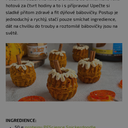
hotová za čtvrt hodiny a to i s přípravou! Upečte si
sladké přitom zdravé a fit dýňové bábovičky. Postup je
jednoduchý a rychlý, stačí pouze smíchat ingredience,
dát na chvilku do trouby a roztomilé bábovičky jsou na
světě.
INGREDIENCE:
50 g
proteinu PEScience Snickerdoodle