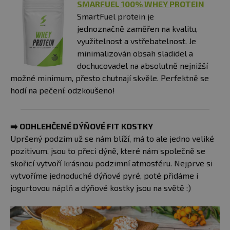
SMARFUEL 100% WHEY PROTEIN
SmartFuel protein je
jednoznačně zaměřen na kvalitu,
využitelnost a vstřebatelnost. Je
minimalizován obsah sladidel a
dochucovadel na absolutně nejnižší
možné minimum, přesto chutnají skvěle. Perfektně se
hodí na pečení: odzkoušeno!
➡️
ODHLEHČENÉ DÝŇOVÉ FIT KOSTKY
Upršený podzim už se nám blíží, má to ale jedno veliké
pozitivum, jsou to přeci dýně, které nám společně se
skořicí vytvoří krásnou podzimní atmosféru. Nejprve si
vytvoříme jednoduché dýňové pyré, poté přidáme i
jogurtovou náplň a dýňové kostky jsou na světě :)