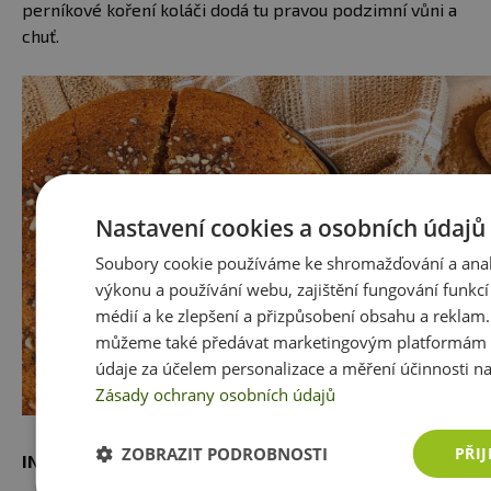
perníkové koření koláči dodá tu pravou podzimní vůni a
chuť.
Nastavení cookies a osobních údajů
Soubory cookie používáme ke shromažďování a anal
výkonu a používání webu, zajištění fungování funkcí 
médií a ke zlepšení a přizpůsobení obsahu a reklam
můžeme také předávat marketingovým platformám 
údaje za účelem personalizace a měření účinnosti na
Zásady ochrany osobních údajů
ZOBRAZIT PODROBNOSTI
PŘI
INGREDIENCE:
120g hladké
špaldové mouky