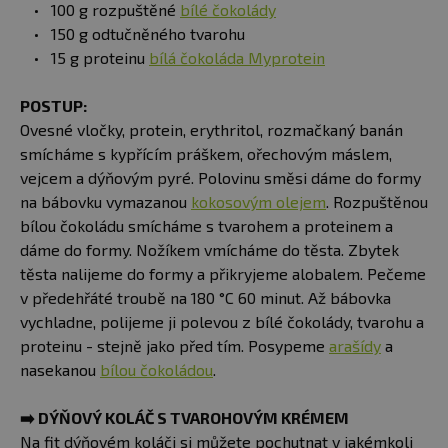
100 g rozpuštěné
bílé čokolády
150 g odtučněného tvarohu
15 g proteinu
bílá čokoláda Myprotein
POSTUP:
Ovesné vločky, protein, erythritol, rozmačkaný banán
smícháme s kypřícím práškem, ořechovým máslem,
vejcem a dýňovým pyré. Polovinu směsi dáme do formy
na bábovku vymazanou
kokosovým olejem
. Rozpuštěnou
bílou čokoládu smícháme s tvarohem a proteinem a
dáme do formy. Nožíkem vmícháme do těsta. Zbytek
těsta nalijeme do formy a přikryjeme alobalem. Pečeme
v předehřáté troubě na 180 °C 60 minut. Až bábovka
vychladne, polijeme ji polevou z bílé čokolády, tvarohu a
proteinu - stejně jako před tím. Posypeme
arašídy
a
nasekanou
bílou čokoládou
.
➡️
DÝŇOVÝ KOLÁČ S TVAROHOVÝM KRÉMEM
Na fit dýňovém koláči si můžete pochutnat v jakémkoli