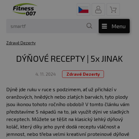
Menu
Zdravé Dezerty
DÝŇOVÉ RECEPTY | 5x JINAK
4. 11. 2024
Zdravé Dezerty
Dýně jde ruku v ruce s podzimem, ať už přichází v
oranžových, hnědých nebo zlatých barvách, tyto plody
jsou ikonou tohoto ročního období! V tomto článku vám
představíme 5 nápadů na to, jak využít dýni ve sladkých
receptech. Můžete se těšit na klasický lehký dýňový
koláč, který díky jeho pyré dodá receptu vláčnost a
jemnost, nebo třeba velmi kreativní proteinové dýňové