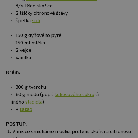
3/4 lžíce skořice
2 lžičky citronové šťávy
špetka
soli
150 g dýňového pyré
150 ml mléka
2 vejce
vanilka
Krém:
300 g tvarohu
60 g medu (popř.
kokosového cukru
či
jiného
sladidla
)
+
kakao
POSTUP:
V misce smícháme mouku, protein, skořici a citronovu