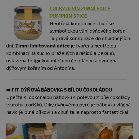
LUCKY ALVIN ZIMNÍ EDICE
PUMPKIN SPICE
Neotřelá kombinace chutí se
symbolickou vůní dýňového koření.
Ta pravá kombinace do chladnějších
dní.
Zimní limitovaná edice
je tvořena neotřelou
kombinací na sucho pražených arašídů a pekanů,
oslazená belgickou mléčnou čokoládou a ovoněna
dýňovým kořením od Antonína.
➡️
FIT DÝŇOVÁ BÁBOVKA S BÍLOU ČOKOLÁDOU
Upečte si dokonalou bábovku s polevou z bílé čokolády,
tvarohu a oříšků. Díky dýňovému pyré je bábovka vláčná,
navíc je plná bílkovin a chuť, ta je naprosto fantastická!