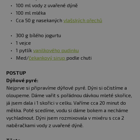
100 ml vody z uvařené dýně
100 ml mléka
Cca 50 g nasekaných
vlašských ořechů
300 g bílého jogurtu
1 vejce
1 pytlík
vanilkového pudinku
Med/
čekankový sirup
podle chuti
POSTUP
Dýňové pyré:
Nejprve si připravíme dýňové pyré. Dýni si očistíme a
oloupeme. Dáme vařit s pořádnou dávkou mleté skořice,
já jsem dala i 1 skořici v celku. Vaříme cca 20 minut do
měkka. Poté scedíme, vodu si dáme bokem a necháme
vychladnout. Dýni jsem rozmixovala v mixéru s cca 2
naběračkami vody z uvařené dýně.