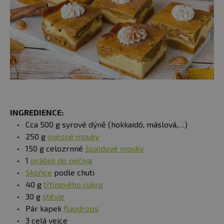
INGREDIENCE:
Cca 500 g syrové dýně (hokkaidó, máslová,…)
250 g
ovesné mouky
150 g celozrnné
špaldové mouky
1
prášek do pečiva
Skořice
podle chuti
40 g
třtinového cukru
30 g
stévie
Pár kapek
flavdrops
3 celá vejce