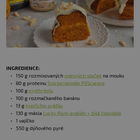
INGREDIENCE:
150 g rozmixovaných
ovesných vloček
na mouku
80 g proteinu
Snickerdoodle PEScience
100 g
erythritolu
100 g rozmačkaného banánu
13 g
kypřícího prášku
130 g másla
Lucky Alvin arašídy + bílá čokoláda
1 vajíčko
550 g dýňového pyré​