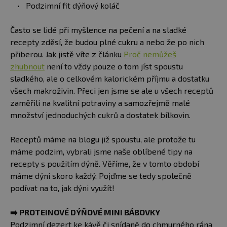
Podzimní fit dýňový koláč
Často se lidé při myšlence na pečení a na sladké
recepty zděsí, že budou plné cukru a nebo že po nich
přiberou. Jak jistě víte z článku
Proč nemůžeš
zhubnout
není to vždy pouze o tom jíst spoustu
sladkého, ale o celkovém kalorickém příjmu a dostatku
všech makroživin. Přeci jen jsme se ale u všech receptů
zaměřili na kvalitní potraviny a samozřejmě malé
množství jednoduchých cukrů a dostatek bílkovin.
Receptů máme na blogu již spoustu, ale protože tu
máme podzim, vybrali jsme naše oblíbené tipy na
recepty s použitím dýně. Věříme, že v tomto období
máme dýni skoro každý. Pojďme se tedy společně
podívat na to, jak dýni využít!
➡️
PROTEINOVÉ DÝŇOVÉ MINI BÁBOVKY
Podzimní dezert ke kávě či snídaně do chmurného rána