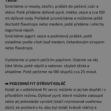
Těsto:
Smícháme si mouky, skořici, prášek do pečení, cukr a
stévii. Poté přidáme dýňové pyré, mléko, vejce a cca 100
ml dýňové vody. Pořádně promícháme a můžeme ještě
dochutit flavdrops nebo medem, poté přidáme i ořechy.
Jogurtová náplň:
Smícháme jogurt, vejce a pudinkový prášek, poté
osladíme podle chuti buď medem, čekankovým sirupem
nebo flavdrops.
Vysteleme si plech pečícím papírem. Vlijeme na něj
část těsta, poté náplň a nakonec zbytek těsta a
uhladíme. Poté pečeme na 180 stupňů cca 25 minut.
➡️
PODZIMNÍ FIT DÝŇOVÝ KOLÁČ
Koláč je v odlehčené fit verzi, můžete si jej tak dopřát i v
přísněším režimu. Dýňové pyré, které můžete zakoupit
nebo jej jednoduše vyrobit (stačí rozmixovat uvařenou
dýni), se postará o to, aby byl koláč krásně vláčný a