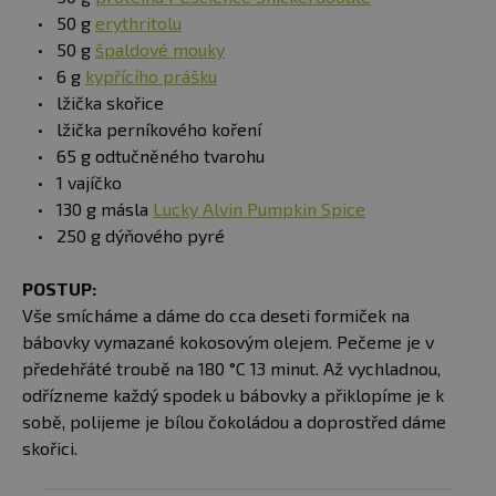
50 g
erythritolu
50 g
špaldové mouky
6 g
kypřícího prášku
lžička skořice
lžička perníkového koření
65 g odtučněného tvarohu
1 vajíčko
130 g másla
Lucky Alvin Pumpkin Spice
250 g dýňového pyré
POSTUP:
Vše smícháme a dáme do cca deseti formiček na
bábovky vymazané kokosovým olejem. Pečeme je v
předehřáté troubě na 180 °C 13 minut. Až vychladnou,
odřízneme každý spodek u bábovky a přiklopíme je k
sobě, polijeme je bílou čokoládou a doprostřed dáme
skořici.