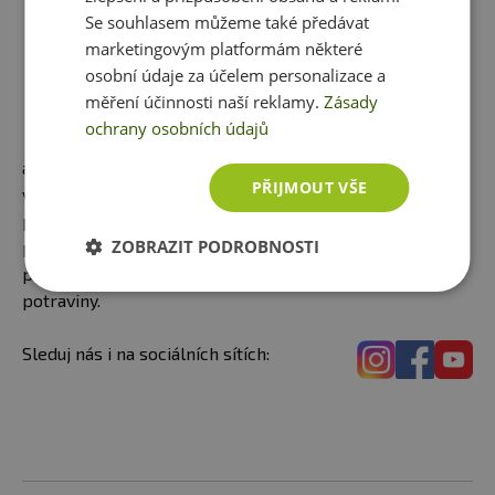
Se souhlasem můžeme také předávat
ZDRAVÉ NEROVNÁ SE
marketingovým platformám některé
NEKALORICKÉ. NEJČASTĚJŠÍ
osobní údaje za účelem personalizace a
OMYL PŘI REDUKCI VÁHY.
měření účinnosti naší reklamy.
Zásady
Mnoho lidí se domnívá, že
ochrany osobních údajů
zařazením zdravých potravin
a pravidelnou stravou dosáhnou kýžených
PŘIJMOUT VŠE
výsledků. Může být, ale tak snadné to není. Zdravé
potraviny častokrát obsahují mnohem více kalorií,
ZOBRAZIT PODROBNOSTI
protože jsou i nutričně bohatší a obsahují i více
prospěšných látek, než průmyslově zpracované
potraviny.
Sleduj nás i na sociálních sítích: