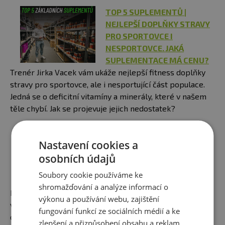
TOP 5 SUPLEMENTŮ |
NEJLEPŠÍ DOPLŇKY STRAVY
PRO SPORTOVCE I
NESPORTOVCE. JAKÁ
SUPLEMENTACE MÁ CENU?
Trenér Jirka Vacek vám ukáže nejlepší fitness doplňky
stravy pro sportovce, ale i nesportující část populace.
Jedná se o deficitní vitamíny a minerály, které v našem
těle chybí. Jak se projevuje jejich nedostatek?
JAK SESTAVIT JÍDELNÍČEK.
Nastavení cookies a
EXISTUJE UNIVERZÁLNÍ
osobních údajů
NÁVOD?
Rozhovor na téma zda
Soubory cookie používáme ke
existuje ideální jídelníček? Jak
shromažďování a analýze informací o
by měl vypadat udržitelný jídelníček, který tělu dodá
výkonu a používání webu, zajištění
vše, co potřebuje a zároveň přinese ty výsledky, které
fungování funkcí ze sociálních médií a ke
od něj očekáváme?
zlepšení a přizpůsobení obsahu a reklam.