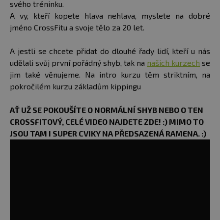
svého tréninku.
A vy, kteří kopete hlava nehlava, myslete na dobré
jméno CrossFitu a svoje tělo za 20 let.
A jestli se chcete přidat do dlouhé řady lidí, kteří u nás
udělali svůj první pořádný shyb, tak na
našich kurzech
se
jim také věnujeme. Na intro kurzu těm striktním, na
pokročilém kurzu základům kippingu
AŤ UŽ SE POKOUŠÍTE O NORMÁLNÍ SHYB NEBO O TEN
CROSSFITOVÝ, CELÉ VIDEO NAJDETE ZDE! :) MIMO TO
JSOU TAM I SUPER CVIKY NA PŘEDSAZENÁ RAMENA. :)