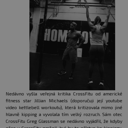
Nedávno vyšla veřejná kritika CrossFitu od americké
fitness star Jillian Michaels (doporučuji její youtube
video kettlebell workoutu), která kritizovala mimo jiné
hlavně kipping a vyvolala tím velký rozruch. Sám otec
CrossFitu Greg Glassman se nedávno vyjádřil, že kdyby
něco v CrossFitu změnil, byl by to přístup ke kippingu.