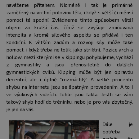
navážeme přítahem. Nicméně i tak je primárně
zaměřený na vrchní polovinu těla, i když s větší či měnsí
pomocí té spodní. Zvládneme tímto způsobem větší
objem za kratší čas, čímž se zvyšuje zmiňovaná
intenzita a kromě silového aspektu se přidává i ten
kondiční. K větším zádům a rozvoji síly může také
pomoct, i když třeba ne tolik, jako striktní. Pozice arch a
hollow, mezi kterými se v kippingu pohybujeme, vychází
z gymnastiky a jsou přenositelné do dalších
gymnastických cviků. Kipping může být jen opravdu
decentní, ale i úplně “rozmáchlý”. A velké procento
shybů na internetu jsou se špatným provedením. A to i
ve výukových videích. Tohle jsou fakta. Jestli se vám
takový shyb hodí do tréninku, nebo je pro vás zbytečný,
je jen na vás.
Dále je
potřeba
zmínit, že