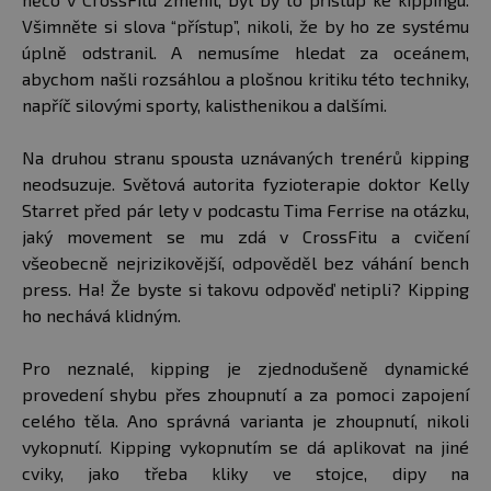
Všimněte si slova “přístup”, nikoli, že by ho ze systému
úplně odstranil. A nemusíme hledat za oceánem,
abychom našli rozsáhlou a plošnou kritiku této techniky,
napříč silovými sporty, kalisthenikou a dalšími.
Na druhou stranu spousta uznávaných trenérů kipping
neodsuzuje. Světová autorita fyzioterapie doktor Kelly
Starret před pár lety v podcastu Tima Ferrise na otázku,
jaký movement se mu zdá v CrossFitu a cvičení
všeobecně nejrizikovější, odpověděl bez váhání bench
press. Ha! Že byste si takovu odpověď netipli? Kipping
ho nechává klidným.
Pro neznalé, kipping je zjednodušeně dynamické
provedení shybu přes zhoupnutí a za pomoci zapojení
celého těla. Ano správná varianta je zhoupnutí, nikoli
vykopnutí. Kipping vykopnutím se dá aplikovat na jiné
cviky, jako třeba kliky ve stojce, dipy na