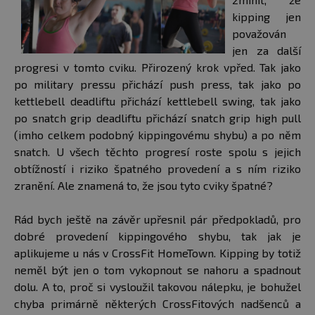
kipping jen
považován
jen za další
progresi v tomto cviku. Přirozený krok vpřed. Tak jako
po military pressu přichází push press, tak jako po
kettlebell deadliftu přichází kettlebell swing, tak jako
po snatch grip deadliftu přichází snatch grip high pull
(imho celkem podobný kippingovému shybu) a po něm
snatch. U všech těchto progresí roste spolu s jejich
obtížností i riziko špatného provedení a s ním riziko
zranění. Ale znamená to, že jsou tyto cviky špatné?
Rád bych ještě na závěr upřesnil pár předpokladů, pro
dobré provedení kippingového shybu, tak jak je
aplikujeme u nás v CrossFit HomeTown. Kipping by totiž
neměl být jen o tom vykopnout se nahoru a spadnout
dolu. A to, proč si vysloužil takovou nálepku, je bohužel
chyba primárně některých CrossFitových nadšenců a