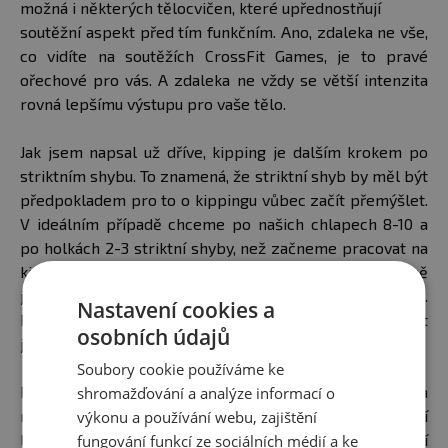
možná i některých tělocvičen, které upřednostňují
soutěžní aspekt před tím funkčním. Ano, zdaleka ne vše,
co vidíte na soutěžích CrossFit Games, je to pravé
ořechové pro vás. A zdaleka ne vždy se větší intenzita
rovná lepšímu výstupu pro vaše tělo.
Jak jsem napsal už dříve, kipping je dalším krokem po
striktním shybu. To znamená, že striktní shyb by měl být
předpokladem pro to o kippingu vůbec začít přemýšlet.
V ideálním případě chceme po našich chlapech 8-10 a
po holkách 2-3 striktní shyby, než začneme pracovat na
kippingu. Pokud budete hodně nedočkaví, minimálně
jeden naprosto perfektně zvládnutý byste dát měli.
Nastavení cookies a
Průpravné cviky ke kippingu můžeme nicméně drilovat
osobních údajů
již před tím.
Soubory cookie používáme ke
Potřebujeme silnou a stabilní spodní (vis) i vrchní (brada
shromažďování a analýze informací o
nad hrazdou) pozici s dobrým zapojením a fixací
výkonu a používání webu, zajištění
lopatek. Silný úchop a propojení vrchní a spodní
fungování funkcí ze sociálních médií a ke