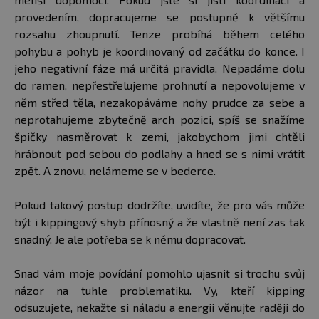
provedením, dopracujeme se postupně k většímu
rozsahu zhoupnutí. Tenze probíhá během celého
pohybu a pohyb je koordinovaný od začátku do konce. I
jeho negativní fáze má určitá pravidla. Nepadáme dolu
do ramen, nepřestřelujeme prohnutí a nepovolujeme v
něm střed těla, nezakopáváme nohy prudce za sebe a
neprotahujeme zbytečně arch pozici, spíš se snažíme
špičky nasměrovat k zemi, jakobychom jimi chtěli
hrábnout pod sebou do podlahy a hned se s nimi vrátit
zpět. A znovu, nelámeme se v bederce.
Pokud takový postup dodržíte, uvidíte, že pro vás může
být i kippingový shyb přínosný a že vlastně není zas tak
snadný. Je ale potřeba se k němu dopracovat.
Snad vám moje povídání pomohlo ujasnit si trochu svůj
názor na tuhle problematiku. Vy, kteří kipping
odsuzujete, nekažte si náladu a energii věnujte raději do