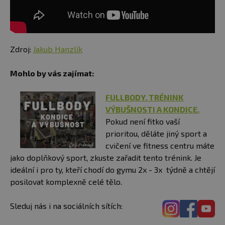
Zdroj:
Jakub Hanzlík
Mohlo by vás zajímat:
FULLBODY. TRÉNINK
VÝBUŠNOSTI A KONDICE.
Pokud není fitko vaší
prioritou, děláte jiný sport a
cvičení ve fitness centru máte
jako doplňkový sport, zkuste zařadit tento trénink. Je
ideální i pro ty, kteří chodí do gymu 2x - 3x týdně a chtějí
posilovat komplexně celé tělo.
Sleduj nás i na sociálních sítích: