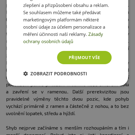
poloviny těla přes pevný spolupracující střed.
zlepšení a přizpůsobení obsahu a reklam.
Potřebujeme perfektně zvládnutou pozici arch
Se souhlasem můžeme také předávat
(prohnutí - luk), která spočívá v protažení celého těla do
marketingovým platformám některé
luku, tak, že nohy a paže se dostanou mírně za úroveň
osobní údaje za účelem personalizace a
trupu. Dále otevření v ramenou a lehké vyprsení, tedy
měření účinnosti naší reklamy.
Zásady
mírné prohnutí hrudní oblasti páteře. Ne bederní.
ochrany osobních údajů
Pomůžou nám proplá kolena a špičky, stálé zatínání
zadku a zpevnění středu.
PŘIJMOUT VŠE
Dále potřebujeme správně zvládnutou pozici hollow
(zakulacení - banán), kde je naopak končetiny lehce před
ZOBRAZIT PODROBNOSTI
úrovní trupu a k stlačení zadku se ještě přidá větší
podsazení pánve přitažení hrudního koše směrem dolu
a zavření se v ramenou.. Další prerekvizitou jsou
pravidelné výměny těchto dvou pozic, kde pohyb
vychází primárně z ramen a částečně z nohou, a to bez
uvolnění lopatek, středu a hýždí.
Shyb nejprve začínáme s menším rozhoupáním a tím i
menší dopomocí. Pokud jste si jisti koordinací a