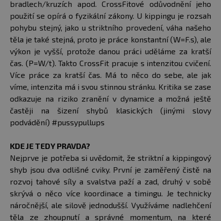
bradlech/kruzích apod. CrossFitové odůvodnění jeho
použití se opírá o fyzikální zákony. U kippingu je rozsah
pohybu stejný, jako u striktního provedení, váha našeho
těla je také stejná, proto je práce konstantní (W=F.s), ale
výkon je vyšší, protože danou práci uděláme za kratší
čas. (P=W/t). Takto CrossFit pracuje s intenzitou cvičení.
Více práce za kratší čas. Má to něco do sebe, ale jak
víme, intenzita má i svou stinnou stránku. Kritika se zase
odkazuje na riziko zranění v dynamice a možná ještě
častěji na šizení shybů klasických (jinými slovy
podvádění) #pussypullups
KDE JE TEDY PRAVDA?
Nejprve je potřeba si uvědomit, že striktní a kippingový
shyb jsou dva odlišné cviky. První je zaměřený čistě na
rozvoj tahové síly a svalstva paží a zad, druhý v sobě
skrývá o něco více koordinace a timingu. Je technicky
náročnější, ale silově jednodušší. Využíváme nadlehčení
těla ze zhoupnutí a správné momentum, na které