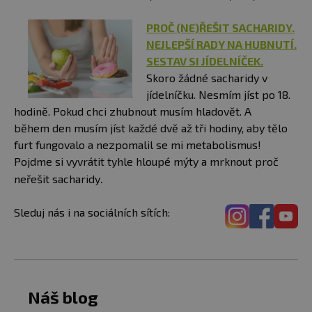
PROČ (NE)ŘEŠIT SACHARIDY.
NEJLEPŠÍ RADY NA HUBNUTÍ.
SESTAV SI JÍDELNÍČEK.
​Skoro žádné sacharidy v
jídelníčku. Nesmím jíst po 18.
hodině. Pokud chci zhubnout musím hladovět. A
během den musím jíst každé dvě až tři hodiny, aby tělo
furt fungovalo a nezpomalil se mi metabolismus!
Pojdme si vyvrátit tyhle hloupé mýty a mrknout proč
.
neřešit sacharidy
Sleduj nás i na sociálních sítích:
Náš blog