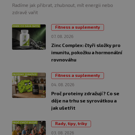
Radíme jak přibrat, zhubnout, mít energii nebo
zdravě vařit
Fitness a suplementy
07. 08. 2026
Zinc Complex: čtyři složky pro
imunitu, pokožku a hormonální
rovnováhu
Fitness a suplementy
04. 08. 2026
Proč proteiny zdražují? Co se
děje na trhu se syrovátkou a
jak ušetřit
Rady, tipy, triky
03. 08. 2026