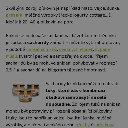
Skvělými zdroji bílkovin je například maso, vejce, šunka,
protein
, mléčné výrobky (řecké jogurty, cottage,...).
Ideálně 20–40 g bílkovin na porci.
Pokud se bude vaše snídaně nacházet kolem tréninku,
je žádoucí
sacharidy
zařadit – můžete vybírat obiloviny
v podobě
cereálních kaší
,
ovesných vloček
,
sypané
müsli
, kvalitní pečivo a samozřejmě ovoce. Příjem
sacharidů by se mohl ve snídani pohybovat v rozmezí
0,5–1 g sacharidů na kilogram tělesné hmotnosti.
Sacharidy k snídani můžete nahradit
tuky, které vás v kombinaci
s bílkovinami zasytí na celé
dopoledne
. Zdrojem tuků na snídani
mohou být potraviny přirozeně obsahující bílkoviny
i tuky. Jsou to například vejce, kvalitní šunka, mléčné
výrobky, ale třeba i avokádo nebo
ořechy
či
ořechová