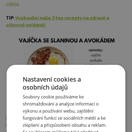
másla
.
TIP
:
Vyzkoušej naše 3 top recepty na zdravé a
výborně snídaně!
Nastavení cookies a
osobních údajů
Soubory cookie používáme ke
shromažďování a analýze informací o
výkonu a používání webu, zajištění
fungování funkcí ze sociálních médií a ke
ZHUBNU SE SNÍDANÍ SNÁZE?
zlepšení a přizpůsobení obsahu a reklam.
Pokud si nehlídáte svůj energetický příjem, a nevíte,
kolik doopravdy sníte, vynecháváte snídaně a zároveň