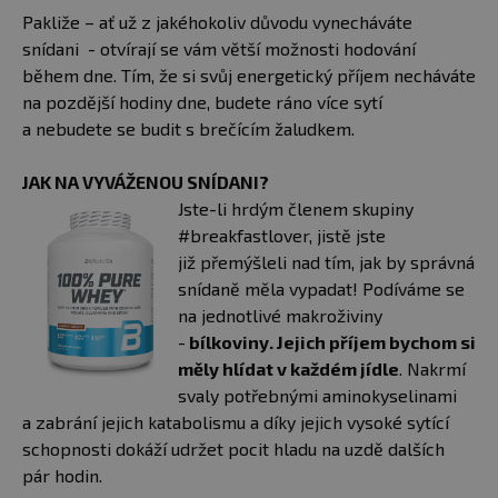
Pakliže – ať už z jakéhokoliv důvodu vynecháváte
snídani - otvírají se vám větší možnosti hodování
během dne. Tím, že si svůj energetický příjem necháváte
na pozdější hodiny dne, budete ráno více sytí
a nebudete se budit s brečícím žaludkem.
JAK NA VYVÁŽENOU SNÍDANI?
Jste-li hrdým členem skupiny
#breakfastlover, jistě jste
již přemýšleli nad tím, jak by správná
snídaně měla vypadat! Podíváme se
na jednotlivé makroživiny
-
bílkoviny. Jejich příjem bychom si
měly hlídat v každém jídle
. Nakrmí
svaly potřebnými aminokyselinami
a zabrání jejich katabolismu a díky jejich vysoké sytící
schopnosti dokáží udržet pocit hladu na uzdě dalších
pár hodin.