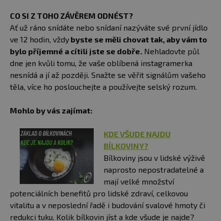
CO SI Z TOHO ZÁVĚREM ODNÉST?
Ať už ráno snídáte nebo snídaní nazýváte své první jídlo
ve 12 hodin, vždy
byste se měli chovat tak, aby vám to
bylo příjemné a cítili jste se dobře.
Nehladovte půl
dne jen kvůli tomu, že vaše oblíbená instagramerka
nesnídá a jí až později. Snažte se věřit signálům vašeho
těla, více ho poslouchejte a používejte selský rozum.
Mohlo by vás zajímat:
KDE VŠUDE NAJDU
BÍLKOVINY?
Bílkoviny jsou v lidské výživě
naprosto nepostradatelné a
mají velké množství
potenciálních benefitů pro lidské zdraví, celkovou
vitalitu a v neposlední řadě i budování svalové hmoty či
redukci tuku. Kolik bílkovin jíst a kde všude je najde?