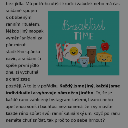
bez jídla. Má potřebu utišit kručící žaludek nebo má čas
snídaně spojen
s oblíbeným
ranním rituálem.
Někdo jiný naopak
vymění snídani za
pár minut
sladkého spánku
navíc, a snídani či
spíše první jídlo
dne, si vychutná
s chutí zase
později. A to je v pořádku.
Každý jsme jiný, každý jsme
individuální a vyhovuje nám něco jiného.
To, že je
každé ráno zahlcený Instagram kašemi, lívanci nebo
upečenou vonící buchtou, neznamená, že i vy musíte
každé ráno sdílet svůj ranní kulinářský um, když po ránu
nemáte chuť snídat, tak proč to do sebe hrnout?