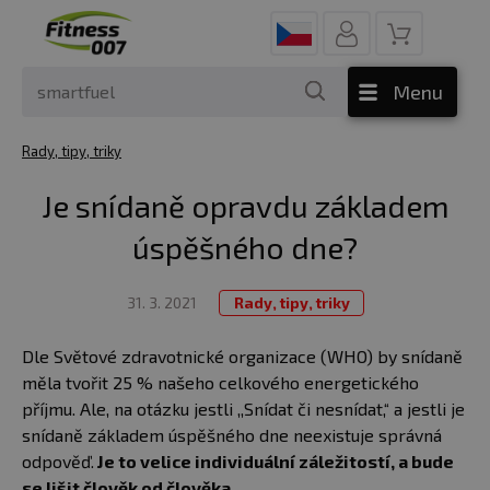
Menu
Rady, tipy, triky
Je snídaně opravdu základem
úspěšného dne?
31. 3. 2021
Rady, tipy, triky
Dle Světové zdravotnické organizace (WHO) by snídaně
měla tvořit 25 % našeho celkového energetického
příjmu. Ale, na otázku jestli ,,Snídat či nesnídat,“ a jestli je
snídaně základem úspěšného dne neexistuje správná
odpověď.
Je to velice individuální záležitostí, a bude
se lišit člověk od člověka.