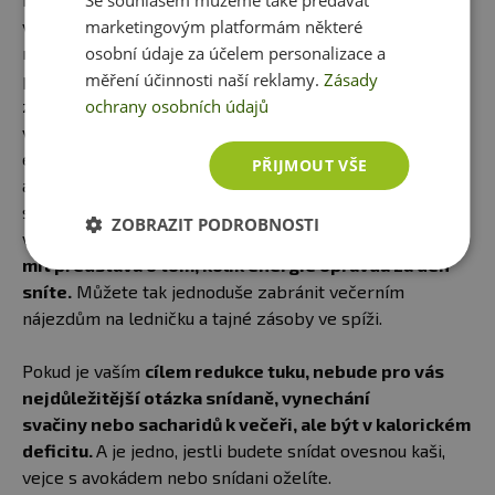
Se souhlasem můžeme také předávat
marketingovým platformám některé
vás večer přepadne
osobní údaje za účelem personalizace a
mlsná, je velká
měření účinnosti naší reklamy.
Zásady
pravděpodobnost, že
ochrany osobních údajů
zakopaný pes bude
ve zbytečně velkém
energetickém příjmu,
PŘIJMOUT VŠE
a nikoliv ve vynechání
snídaně nebo
ZOBRAZIT PODROBNOSTI
večeře.
Důležité je
mít představu o tom, kolik energie opravdu za den
sníte.
Můžete tak jednoduše zabránit večerním
nájezdům na ledničku a tajné zásoby ve spíži.
Pokud je vaším
cílem redukce tuku, nebude pro vás
nejdůležitější otázka snídaně, vynechání
svačiny nebo sacharidů k večeři, ale být v kalorickém
deficitu.
A je jedno, jestli budete snídat ovesnou kaši,
vejce s avokádem nebo snídani oželíte.