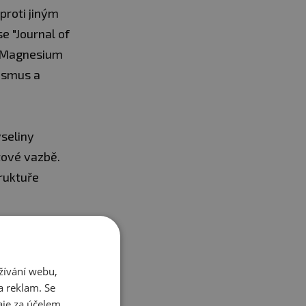
proti jiným
e "Journal of
že Magnesium
ismus a
seliny
tové vazbě.
ruktuře
mg
žívání webu,
a reklam. Se
je za účelem