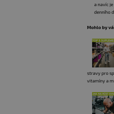
a navíc j
denního 
Mohlo by vá
stravy pro sp
vitamíny a mi