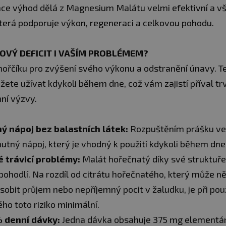
ce výhod dělá z Magnesium Malátu velmi efektivní a v
která podporuje výkon, regeneraci a celkovou pohodu.
KOVÝ DEFICIT I VAŠÍM PROBLÉMEM?
 hořčíku pro zvýšení svého výkonu a odstranění únavy. T
ete užívat kdykoli během dne, což vám zajistí příval tr
ní výzvy.
ý nápoj bez balastních látek:
Rozpuštěním prášku ve
hutný nápoj, který je vhodný k použití kdykoli během dne
 trávicí problémy:
Malát hořečnatý díky své struktuře
epohodlí. Na rozdíl od citrátu hořečnatého, který může 
sobit průjem nebo nepříjemný pocit v žaludku, je při pou
ho toto riziko minimální.
 denní dávky:
Jedna dávka obsahuje 375 mg elementár