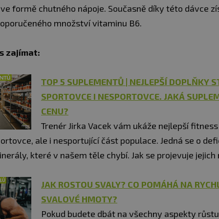
e ve formě chutného nápoje. Současně díky této dávce zí
doporučeného množství vitaminu B6.
s zajímat:
TOP 5 SUPLEMENTŮ | NEJLEPŠÍ DOPLŇKY 
SPORTOVCE I NESPORTOVCE. JAKÁ SUPLE
CENU?
Trenér Jirka Vacek vám ukáže nejlepší fitnes
ortovce, ale i nesportující část populace. Jedná se o defi
nerály, které v našem těle chybí. Jak se projevuje jejic
JAK ROSTOU SVALY? CO POMÁHÁ NA RYCHL
SVALOVÉ HMOTY?
Pokud budete dbát na všechny aspekty růstu