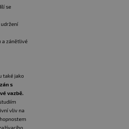
lí se
 udržení
 a zánětlivé
u také jako
zán s
ové vazbě.
studiím
vní vliv na
 schopnostem
zažívacího