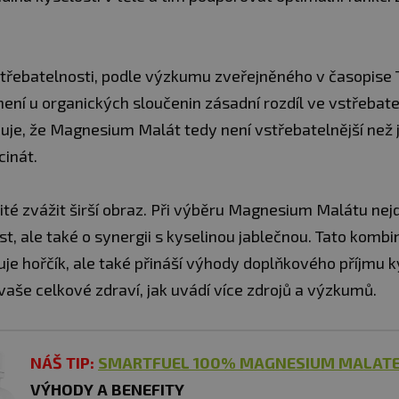
střebatelnosti, podle výzkumu zveřejněného v časopise 
 není u organických sloučenin zásadní rozdíl ve vstřebate
je, že Magnesium Malát tedy není vstřebatelnější než j
cinát.
ité zvážit širší obraz. Při výběru Magnesium Malátu nejd
t, ale také o synergii s kyselinou jablečnou. Tato komb
je hořčík, ale také přináší výhody doplňkového příjmu k
vaše celkové zdraví, jak uvádí více zdrojů a výzkumů.
NÁŠ TIP:
SMARTFUEL
100% MAGNESIUM MALAT
VÝHODY A BENEFITY