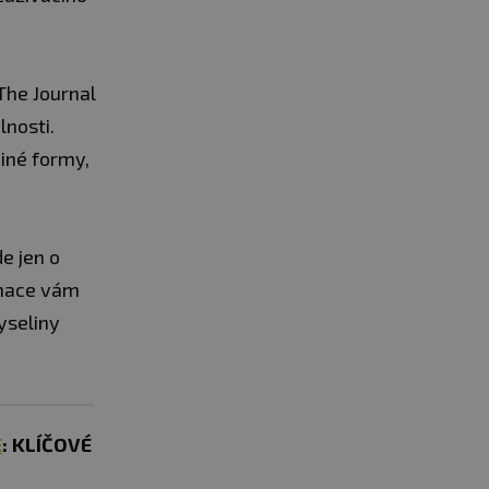
The Journal
lnosti.
iné formy,
e jen o
inace vám
yseliny
E
: KLÍČOVÉ