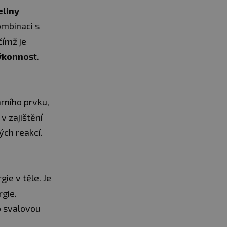
eliny
ombinaci s
čímž je
výkonnos
t.
rního prvku,
v zajištění
ých reakcí.
ie v těle. Je
rgie.
o svalovou