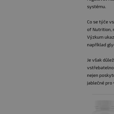
systému.
Co se týče v
of Nutrition,
Výzkum ukazu
například gly
Je však důlež
vstřebatelnos
nejen poskytu
jablečné pro 