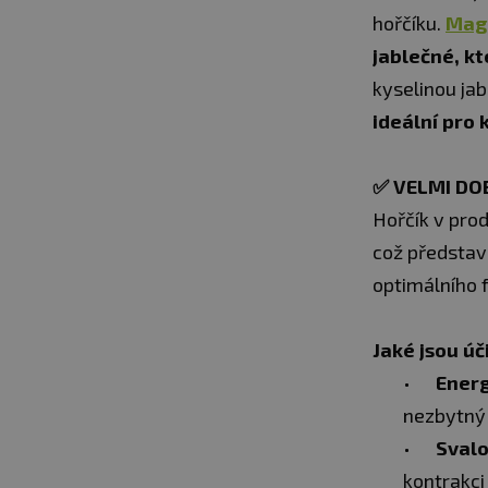
hořčíku.
Mag
jablečné, kt
kyselinou ja
ideální pro 
✅
VELMI DO
Hořčík v pro
což představu
optimálního 
Jaké jsou úč
Energ
nezbytný 
Svalo
kontrakci