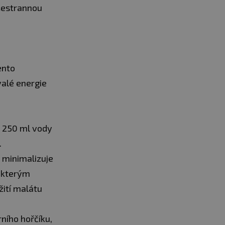
šestrannou
ento
valé energie
 250 ml vody
.
 minimalizuje
některým
žití malátu
ního hořčíku,