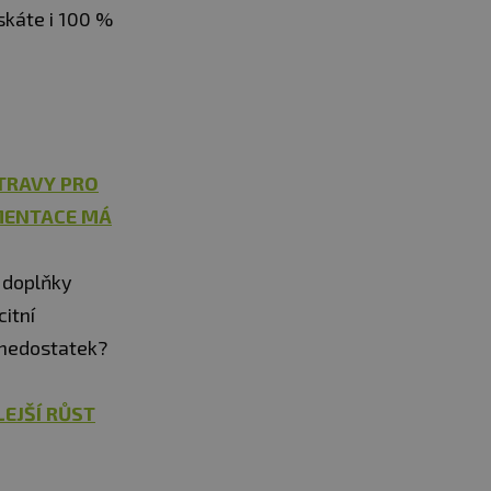
skáte i 100 %
STRAVY PRO
MENTACE MÁ
s doplňky
citní
h nedostatek?
EJŠÍ RŮST