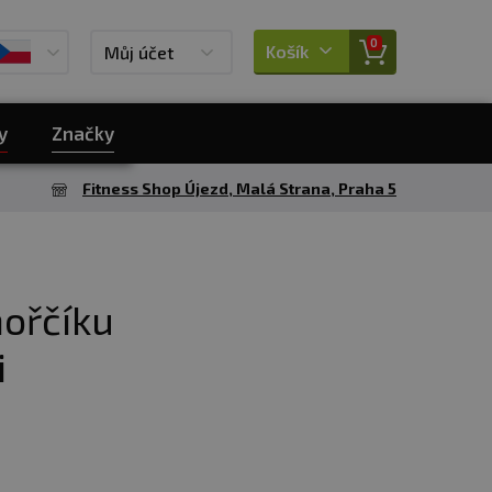
0
Košík
Můj účet
y
Značky
Fitness Shop Újezd, Malá Strana, Praha 5
ořčíku
i