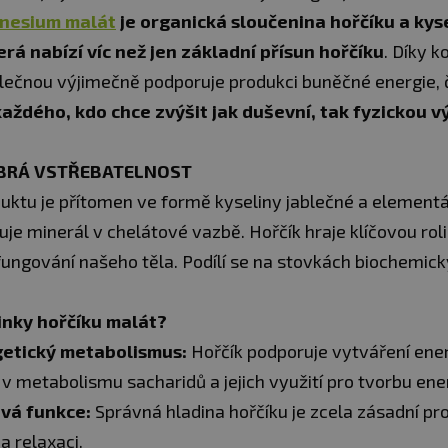
nesium malát
je organická sloučenina hořčíku a kys
erá nabízí víc než jen základní přísun hořčíku
. Díky k
blečnou výjimečně podporuje produkci buněčné energie, 
každého, kdo chce zvýšit jak duševní, tak fyzickou 
BRÁ VSTŘEBATELNOST
duktu je přítomen ve formě kyseliny jablečné a elementá
je minerál v chelátové vazbě. Hořčík hraje klíčovou roli 
fungování našeho těla. Podílí se na stovkách biochemick
inky hořčíku malát?
etický metabolismus:
Hořčík podporuje vytváření energ
v metabolismu sacharidů a jejich využití pro tvorbu ene
vá funkce:
Správná hladina hořčíku je zcela zásadní pr
 a relaxaci.