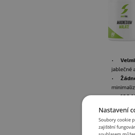
Velmi
jablečné 
Žádné
minimaliz
100 %
elementár
Nastavení c
Soubory cookie p
zajištění fungová
✅
CO ZNAME
souhlasem můžem