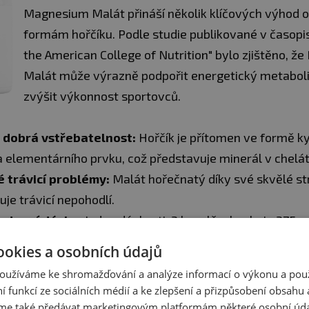
Magnesium Malát přináší několik klíčových výhod o
formám hořčíku. Podle studie publikované v časopis
the American College of Nutrition" bylo zjištěno, 
Malát může výrazně podpořit energetický metabol
zvýšit výkonnost sportovců.
 dobrá vstřebatelnost:
Hořčík je přítomen ve formě ky
a elementárního prvku, což představuje minerál v chelá
 trávicí problémy:
Malát hořečnatý díky své skvělé st
uje trávicí nepohodlí.
 denní dávky:
Jedna dávka, tj. 3 kapslě, obsahuje 375 
ního hořčíku.
ookies a osobních údajů
oužíváme ke shromažďování a analýze informací o výkonu a pou
ní funkcí ze sociálních médií a ke zlepšení a přizpůsobení obsahu 
NÁ OBSAH 375 MG ELEMENTÁRNÍHO HOŘČÍKU?
e také předávat marketingovým platformám některé osobní úda