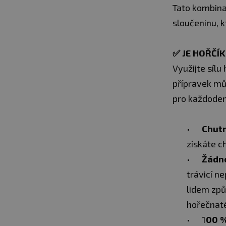
Tato kombina
sloučeninu, 
✅
JE HOŘČÍ
Využijte sílu
přípravek můž
pro každoden
Chutn
získáte c
Žádné
trávicí n
lidem způ
hořečnaté
1
00 %