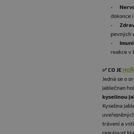
Nervo
dokonce i
Zdrav
pevných a
Imuni
reakce v t
✅
CO JE
HOŘ
Jedná se o o
jablečnan ho
kyselinou j
Kyselina jab
uveřejněných 
trávení a vs
regulovat hla