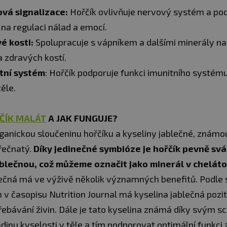
vá signalizace:
Hořčík ovlivňuje nervový systém a podí
 na regulaci nálad a emocí.
é kosti:
Spolupracuje s vápníkem a dalšími minerály na
 zdravých kostí.
tní systém
: Hořčík podporuje funkci imunitního systému
ěle.
ČÍK MALÁT
A JAK FUNGUJE?
rganickou sloučeninu hořčíku a kyseliny jablečné, známo
řečnatý.
Díky jedinečné symbióze je hořčík pevně svá
ablečnou, což můžeme označit jako minerál v chelát
lečná má ve výživě několik významných benefitů. Podle 
v časopisu Nutrition Journal má kyselina jablečná poziti
třebávání živin. Dále je tato kyselina známá díky svým
dinu kyselosti v těle a tím podporovat optimální funkci 