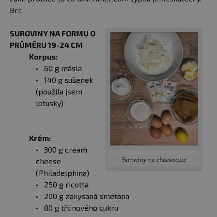
Brr.
SUROVINY NA FORMU O
PRŮMĚRU 19-24 CM
Korpus:
60 g másla
140 g sušenek
(použila jsem
lotusky)
Krém:
300 g cream
cheese
(Philadelphina)
250 g ricotta
200 g zakysaná smetana
80 g třtinového cukru