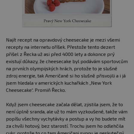
Najít recept na opravdový cheesecake je mezi všemi
recepty na internetu oříšek. Přestože tento dezert
přišel z Řecka už asi před 4000 lety a dokonce prý
existují důkazy, že cheesecake byl podávám sportovcům
na prvních olympijských hrách, protože to je slušné
zdroj energie, tak Američané si ho slušně přisvojili a i já
jsem hledala v amerických kuchařkách „New York
Cheesecake“. Promiň Řecko.
Když jsem cheesecake začala dělat, zjistila jsem, že to
není úplně sranda, ale už to mám vyzkoušené, takže vám
popíšu všechny vychytávky a postup a vy ho budete mít
za chvíli hotový, bez starostí. Trochu jsem ho odlehčila
cukr, protože to co tam Američani sypou je neskutečný.