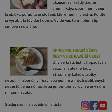
zkoušel asi každý, žádné
umění. Když opominem cenu
krabičky, pořád tu je složení, které není nic extra. Pojďte
si vyrobit krtův dort doma. Vyjde vás to mnohem líp
cenově i nutričně.
APPLE PIE. HRABĚNČINY
ŘEZY VE ZDRAVĚJŠÍ VERZI
Dny se krátí, listí už opadává a
sezóna jablek je tady.
Strouhaný koláč s jablky
neboli Hraběnčiny řezy jsou jedním z mých oblíbených
dezertů. Je na něj potřeba jenom pár surovin a je v něm
minumim cukru.
Sleduj nás i na sociálních sítích: