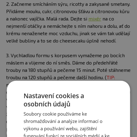
2. Začneme smícháním sýru, ricotty a zakysané smetany.
Přidáme mouku, cukr, citronovou šťávu a citronovou kůru
a nakonec vajíčka. Malá rada. Dejte si
mixér
na co
nejmenší otáčky a nemáchejte s ním nahoru a dolu, ať do
krému nenaženete moc vzduchu, jinak se vám tak udělají
velké bubliny a to se do cheesecaku úplně nehodí.
3. Vychladlou formu s korpusem vymažeme po bocích
máslem a vlijeme do ní směs. Dáme do předehřáté
trouby na 180 stupňů a pečeme 15 minut. Poté stáhneme
troubu na 120 stupňů a pečeme další hodinu. (
TIP:
můžeze dát společně do trouby nádobu s vodou nebo
dát formu na něco na plech a podlít jí vodou, cheesecake
Nastavení cookies a
vám tak 100% nepopraská). Když poté zaklepete
osobních údajů
vidličkou na formu, hmota se pořád lehce třese jako
Soubory cookie používáme ke
želé. Vypneme troubu, potevřeme dveře a necháme tam
shromažďování a analýze informací o
cheesecake ještě tak 30 minut. Střed dortu by se měl
výkonu a používání webu, zajištění
pořád trochu třepat, jako pudink. Pokud ho přepečete,
fungování funkcí ze sociálních médií a ke
bude potom tvrdý a né tak vláčný, jak by měl.