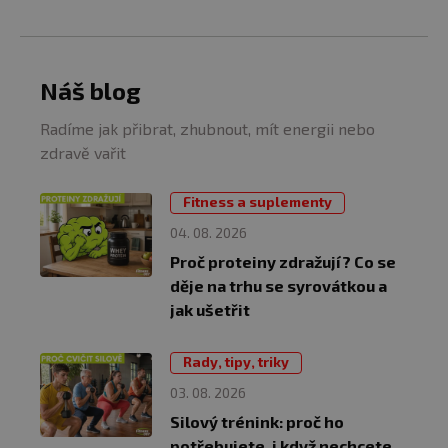
Náš blog
Radíme jak přibrat, zhubnout, mít energii nebo
zdravě vařit
Fitness a suplementy
04. 08. 2026
Proč proteiny zdražují? Co se
děje na trhu se syrovátkou a
jak ušetřit
Rady, tipy, triky
03. 08. 2026
Silový trénink: proč ho
potřebujete, i když nechcete