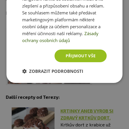
zlepšení a přizpůsobení obsahu a reklam.
Se souhlasem můžeme také předávat
Dobrou chuť.
marketingovým platformám některé
osobní údaje za účelem personalizace a
měření účinnosti naší reklamy.
Zásady
ochrany osobních údajů
PŘIJMOUT VŠE
ZOBRAZIT PODROBNOSTI
Další recepty od Terezy:
KRTINKY ANEB VYROB SI
ZDRAVÝ KRTKŮV DORT.
Krtkův dort z krabice už