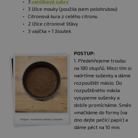
3
vanilkové cukry
3 lžíce mouky (použila jsem polohrubou)
Citronová kura z celého citronu
2 lžíce citronové šťávy
3 vajíčka + 1 žloutek
POSTUP:
1. Předehřejeme troubu
na 180 stupňů. Mezi tím si
nadrtíme sušenky a dáme
rozpouštět máslo. Do
rozpuštěného másla
vysypeme sušenky a
dobře promícháme. Směs
vmačkáme do formy (na
dno dejte pečící papír) a
dáme péct na 10 min.