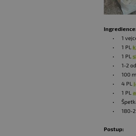
Ingredience
1 vejc
1 PL
k
1 PL
s
1-2 o
100 m
4 PL
1 PL
a
Špet
180-
Postup: