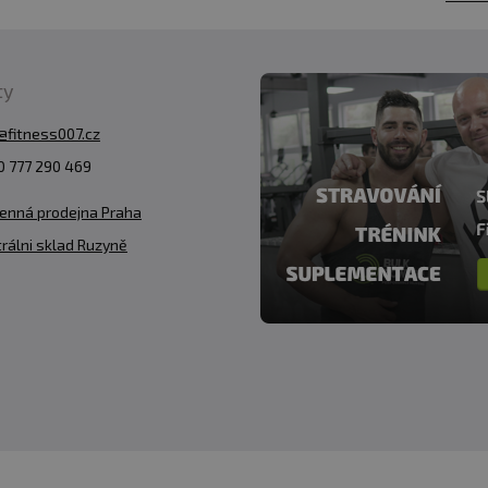
ty
@fitness007.cz
 777 290 469
enná prodejna Praha
rálni sklad Ruzyně