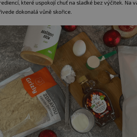
ediencí, které uspokojí chuť na sladké bez výčitek. Na 
řivede dokonalá vůně skořice.