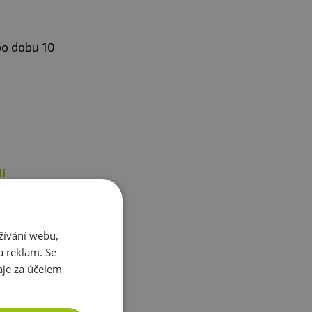
po dobu 10
I
tě
ádové
mi. Budete
žívání webu,
a reklam. Se
nies je
je za účelem