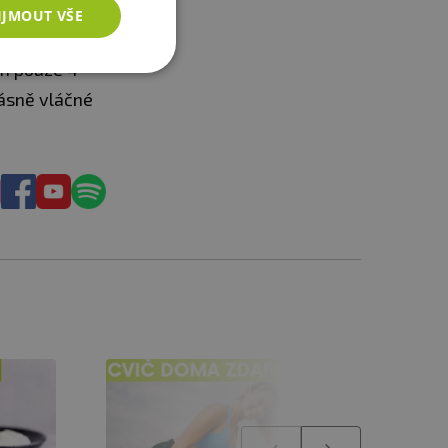
IJMOUT VŠE
polední kávě.
ám pouze 4
ásně vláčné