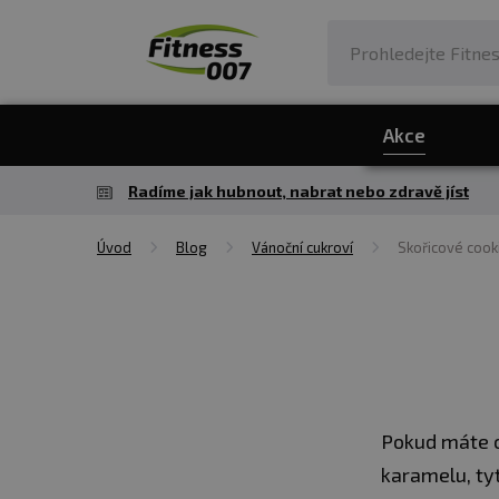
Akce
Radíme jak hubnout, nabrat nebo zdravě jíst
Úvod
Blog
Vánoční cukroví
Skořicové cook
Pokud máte c
karamelu, tyt