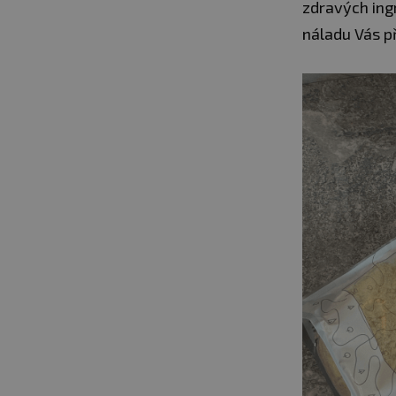
zdravých ingr
náladu Vás p