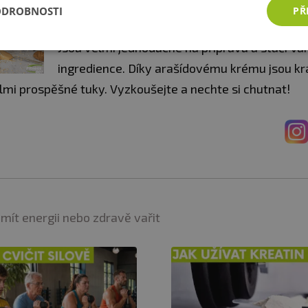
ARAŠÍDOVÉ SUŠENKY
ODROBNOSTI
PŘ
Tyto arašídové sušenky jsou jako dělané k od
Jsou velmi jednoduché na přípravu a stačí V
ingredience. Díky arašídovému krému jsou kr
lmi prospěšné tuky. Vyzkoušejte a nechte si chutnat!
 mít energii nebo zdravě vařit