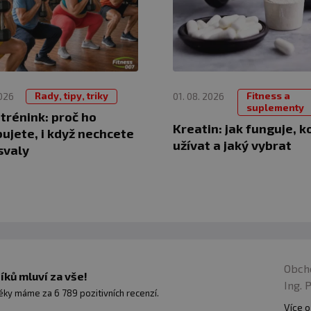
Rady, tipy, triky
Fitness a
2026
01. 08. 2026
suplementy
 trénink: proč ho
Kreatin: jak funguje, k
ujete, i když nechcete
užívat a jaký vybrat
svaly
Obch
ků mluví za vše!
Ing. 
ky máme za 6 789 pozitivních recenzí.
Více o