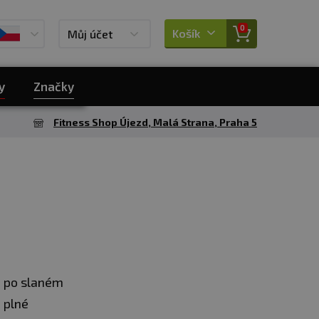
0
Košík
Můj účet
y
Značky
Fitness Shop Újezd, Malá Strana, Praha 5
á po slaném
 plné