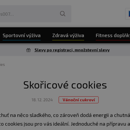
Sportovní výživa
Zdravá výživa
Fitness doplňk
Slevy po registraci, množstevní slevy
ies
Skořicové cookies
18. 12. 2024
Vánoční cukroví
huť na něco sladkého, co zároveň dodá energii a chutn
o cookies jsou pro vás ideální. Jednoduché na přípravu a