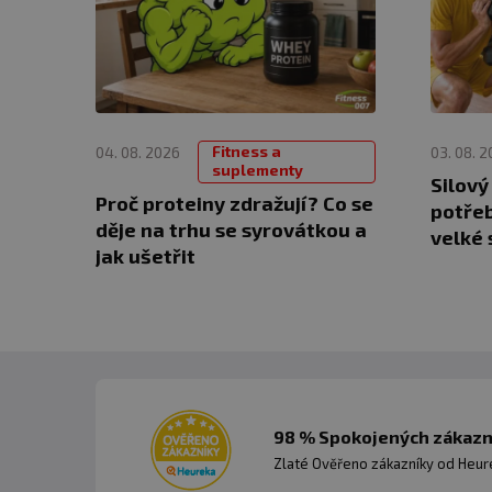
Fitness a
04. 08. 2026
03. 08. 
suplementy
Silový
Proč proteiny zdražují? Co se
potřeb
děje na trhu se syrovátkou a
velké 
jak ušetřit
98 % Spokojených zákazní
Zlaté Ověřeno zákazníky od Heuré