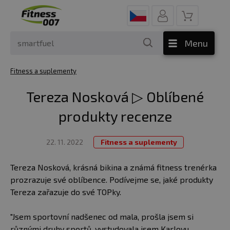
Menu
Fitness a suplementy
Tereza Nosková ▷ Oblíbené
produkty recenze
22. 11. 2022
Fitness a suplementy
Tereza Nosková, krásná bikina a známá fitness trenérka
prozrazuje své oblíbence. Podívejme se, jaké produkty
Tereza zařazuje do své TOPky.
"Jsem sportovní nadšenec od mala, prošla jsem si
různými druhy sportů, vystudovala jsem Karlovu