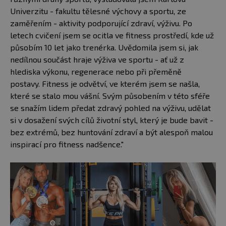
Univerzitu - fakultu tělesné výchovy a sportu, ze
zaměřením - aktivity podporující zdraví, výživu. Po
letech cvičení jsem se ocitla ve fitness prostředí, kde už
působím 10 let jako trenérka. Uvědomila jsem si, jak
nedílnou součást hraje výživa ve sportu - ať už z
hlediska výkonu, regenerace nebo při přeměně
postavy. Fitness je odvětví, ve kterém jsem se našla,
které se stalo mou vášní. Svým působením v této sféře
se snažím lidem předat zdravý pohled na výživu, udělat
si v dosažení svých cílů životní styl, který je bude bavit -
bez extrémů, bez huntování zdraví a být alespoň malou
inspirací pro fitness nadšence."