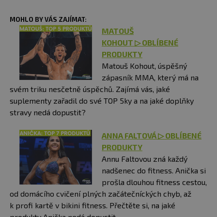
MOHLO BY VÁS ZAJÍMAT:
MATOUŠ
KOHOUT ▷ OBLÍBENÉ
PRODUKTY
Matouš Kohout, úspěšný
zápasník MMA, který má na
svém triku nesčetně úspěchů. Zajímá vás, jaké
suplementy zařadil do své TOP 5ky a na jaké doplňky
stravy nedá dopustit?
ANNA FALTOVÁ
▷
OBLÍBENÉ
PRODUKTY
Annu Faltovou zná každý
nadšenec do fitness. Anička si
prošla dlouhou fitness cestou,
od domácího cvičení plných začátečníckých chyb, až
k profi kartě v bikini fitness. Přečtěte si, na jaké
produkty Anička nedá dopustit.