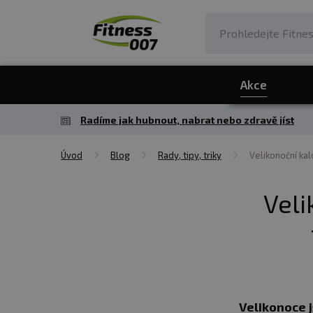
Akce
Radíme jak hubnout, nabrat nebo zdravě jíst
Úvod
Blog
Rady, tipy, triky
Velikonoční kalo
Veli
Velikonoce j