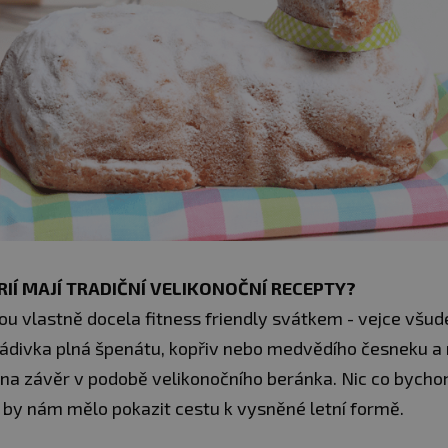
IÍ MAJÍ TRADIČNÍ VELIKONOČNÍ RECEPTY?
ou vlastně docela fitness friendly svátkem - vejce všud
nádivka plná špenátu, kopřiv nebo medvědího česneku a
 na závěr v podobě velikonočního beránka. Nic co bycho
o by nám mělo pokazit cestu k vysněné letní formě.