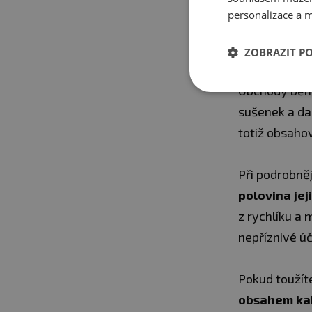
personalizace a m
Zdroj: Kalori
ZOBRAZIT P
KOLIK KALO
Obchody běhe
sušenek a da
totiž obsaho
Při podrobněj
polovina jej
z rychlíku a 
nepříznivé ú
Pokud toužít
obsahem ka