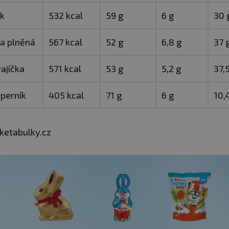
ek
532 kcal
59 g
6 g
30 
ka plněná
567 kcal
52 g
6,8 g
37 
vajíčka
571 kcal
53 g
5,2 g
37,
 perník
405 kcal
71 g
6 g
10,
cketabulky.cz