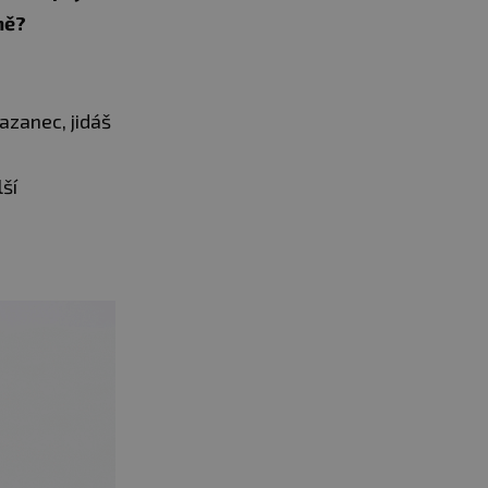
mě?
azanec, jidáš
lší