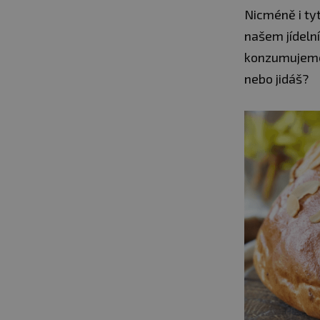
Nicméně i tyt
našem jídeln
konzumujeme.
nebo jidáš?