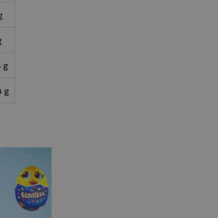
g
g
5 g
4 g