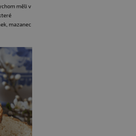
bychom měli v
které
ánek, mazanec