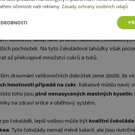
ěření účinnosti naší reklamy.
Zásady ochrany osobních údajů
cketabulky.cz
ODROBNOSTI
PŘ
RIÍ MAJÍ OBLÍBENÉ VELIKONOČNÍ SLADKOSTI?
m Velikonoc lákají také širokou nabídkou čokoládových 
lších pochoutek. Na tyto čokoládové lahůdky však pozo
vat až překvapivé množství cukrů a tuků.
ším zkoumání velikonočních dobrůtek jsme zjistili, že ví
ich hmotnosti připadá na cukr
. Kakaové máslo navíc 
místo toho jsou
plné nenasycených mastných kyselin
,
činky na zdraví srdce a oběhový systém.
e po čokoládě, lepší volbou může být
kvalitní čokoláda
kaa
. Tyto čokolády nemají méně kalorií, ale jsou nutričn