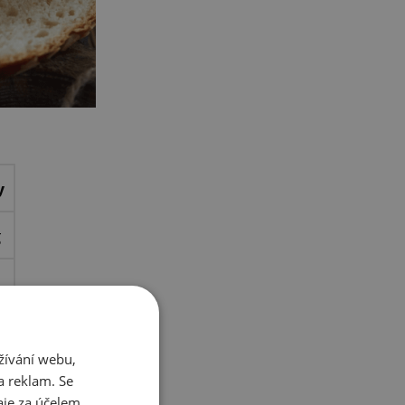
y
g
žívání webu,
g
a reklam. Se
je za účelem