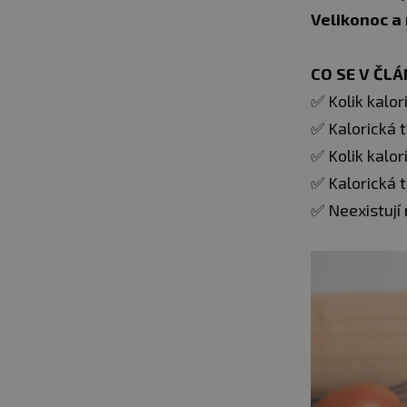
Velikonoc a 
CO SE V ČL
✅ Kolik kalor
✅ Kalorická 
✅ Kolik kalor
✅ Kalorická t
✅ Neexistují