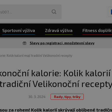
Sportovní výživa
Zdravá výživa
Fitness doplňk
Slevy po registraci, množstevní slevy
rie: Kolik kalorií mají tradiční Velikonoční recepty
konoční kalorie: Kolik kalorií
tradiční Velikonoční recept
30. 3. 2024
Rady, tipy, triky
sou za rohem! Kolik kalorií skrývají oblíbené tradič