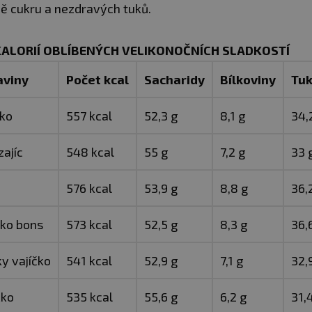
ě cukru a nezdravých tuků.
ALORIÍ OBLÍBENÝCH VELIKONOČNÍCH SLADKOSTÍ
aviny
Počet kcal
Sacharidy
Bílkoviny
Tu
čko
557 kcal
52,3 g
8,1 g
34,
zajíc
548 kcal
55 g
7,2 g
33 
576 kcal
53,9 g
8,8 g
36,
oko bons
573 kcal
52,5 g
8,3 g
36,
ky vajíčko
541 kcal
52,9 g
7,1 g
32,
čko
535 kcal
55,6 g
6,2 g
31,