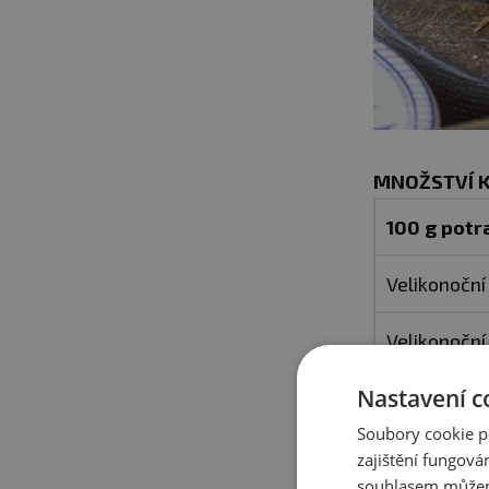
MNOŽSTVÍ K
100 g potr
Velikonoční
Velikonoční
Nastavení c
Mazanec
Soubory cookie p
Jidáš
zajištění fungová
souhlasem můžem