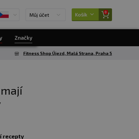
0
Košík
Můj účet
y
Značky
Fitness Shop Újezd, Malá Strana, Praha 5
 mají
y
ní recepty