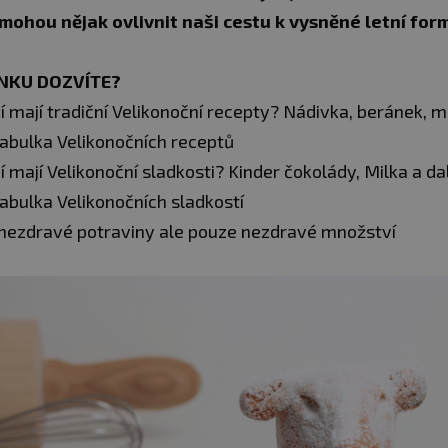
mohou nějak ovlivnit naši cestu k vysněné letní for
ÁNKU DOZVÍTE?
ií mají tradiční Velikonoční recepty? Nádivka, beránek, m
tabulka Velikonočních receptů
ií mají Velikonoční sladkosti? Kinder čokolády, Milka a da
abulka Velikonočních sladkostí
 nezdravé potraviny ale pouze nezdravé množství