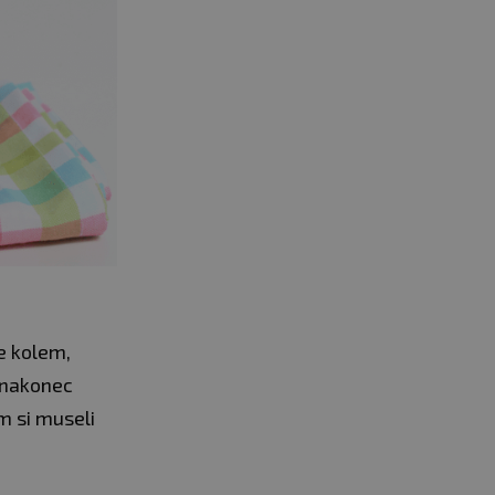
e kolem,
 nakonec
m si museli