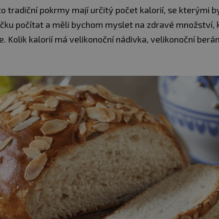
o tradiční pokrmy mají určitý počet kalorií, se kterými 
íčku počítat a měli bychom myslet na zdravé množství, 
 Kolik kalorií má velikonoční nádivka, velikonoční ber