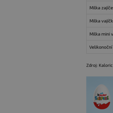
Milka zajíč
Milka vajíč
Milka mini 
Velikonoční
Zdroj: Kalori