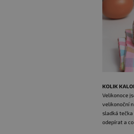
KOLIK KALOR
Velikonoce js
velikonoční 
sladká tečka
odepírat a c