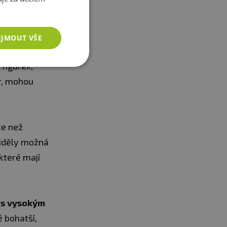
IJMOUT VŠE
figurek,
r, mohou
ce než
viděly možná
 které mají
 s vysokým
ě bohatší,