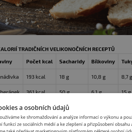
ALORIÍ TRADIČNÍCH VELIKONOČNÍCH RECEPTŮ
aviny
Počet kcal
Sacharidy
Bílkoviny
Tuk
 nádivka
193 kcal
18 g
10,8 g
8,7 
 beránek
361 kcal
50 g
6,1 g
15 g
ookies a osobních údajů
335 kcal
48 g
8 g
12 g
oužíváme ke shromažďování a analýze informací o výkonu a pou
338 kcal
56,2 g
7,7 g
8,8 
ní funkcí ze sociálních médií a ke zlepšení a přizpůsobení obsahu 
e také předávat marketingovým platformám některé osobní úda