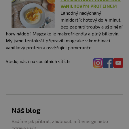
VANILKOVÝM PROTEINEM
Lahodný nadýchaný
minidortík hotový do 4 minut,
bez zapnutí trouby a ušpinění
hory nádobí. Mugcake je makrofriendly a plný bílkovin.
My jsme tentokrát připravili mugcake v kombinaci
vanilkový protein a osvěžující pomeranče.
Sleduj nás i na sociálních sítích:
Náš blog
Radíme jak přibrat, zhubnout, mít energii nebo
zdravě vařit