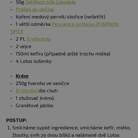
50g
OatMash bílá čokoláda
Prášek do pečiva
Koření medový perník/skořice (nešetřit)
1 větší odměrka
Pescience proteinu PUMPKIN
SPICE
2 PL
Erythritolu
2 vejce
150ml kefíru (případně ještě trochu mléka)
4 Lotus sušenky
Krém
250g tvarohu ve vaničce
Erythritol
dle chuti
1 ztužovač krémů
Granátové jablko
POSTUP:
Smícháme sypké ingredience, vmícháme kefír, mléko,
žloutky, sníh ze dvou bílků a nalámané dvě Lotus