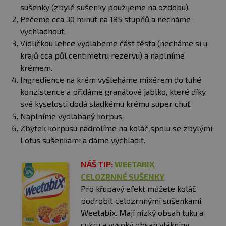
sušenky (zbylé sušenky použijeme na ozdobu).
Pečeme cca 30 minut na 185 stupňů a necháme
vychladnout.
Vidličkou lehce vydlabeme část těsta (necháme si u
krajů cca půl centimetru rezervu) a naplníme
krémem.
Ingredience na krém vyšleháme mixérem do tuhé
konzistence a přidáme granátové jablko, které díky
své kyselosti dodá sladkému krému super chuť.
Naplníme vydlabaný korpus.
Zbytek korpusu nadrolíme na koláč spolu se zbylými
Lotus sušenkami a dáme vychladit.
NÁŠ TIP:
WEETABIX
CELOZRNNÉ SUŠENKY
Pro křupavý efekt můžete koláč
podrobit celozrnnými sušenkami
Weetabix. Mají nízký obsah tuku a
cukru a vysoký obsah vlákniny.