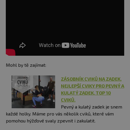
Mohl by tě zajímat:
ZÁSOBNÍK CVIKŮ NA ZADEK.
NEJLEPŠÍ CVIKY PRO PEVNÝ A
KULATÝ ZADEK. TOP 10
CVIKŮ.
Pevný a kulatý zadek je snem
každé holky. Máme pro vás několik cviků, které vám
pomohou hýžďové svaly zpevnit i zakulatit.