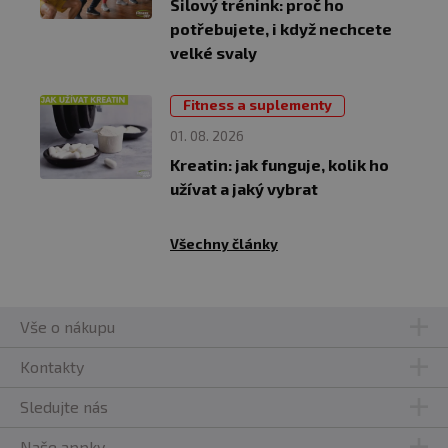
Silový trénink: proč ho
potřebujete, i když nechcete
velké svaly
Fitness a suplementy
01. 08. 2026
Kreatin: jak funguje, kolik ho
užívat a jaký vybrat
Všechny články
Vše o nákupu
Kontakty
Sledujte nás
Naše appky