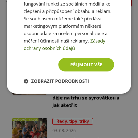
fungování funkcí ze sociálních médií a ke
zlepšení a přizpůsobení obsahu a reklam.
Se souhlasem můžeme také předávat
marketingovým platformám některé
osobní údaje za účelem personalizace a
Náš blog
měření účinnosti naší reklamy.
Zásady
ochrany osobních údajů
Radíme jak přibrat, zhubnout, mít energii nebo
zdravě vařit
PŘIJMOUT VŠE
Fitness a suplementy
ZOBRAZIT PODROBNOSTI
04. 08. 2026
Proč proteiny zdražují? Co se
děje na trhu se syrovátkou a
jak ušetřit
Rady, tipy, triky
03. 08. 2026