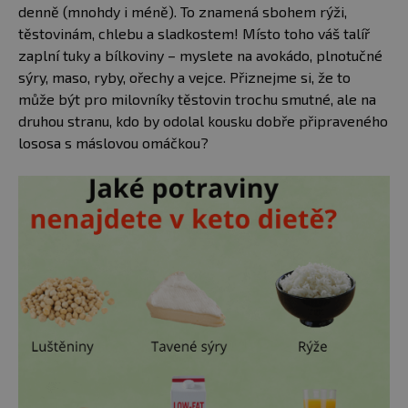
denně (mnohdy i méně). To znamená sbohem rýži,
těstovinám, chlebu a sladkostem! Místo toho váš talíř
zaplní tuky a bílkoviny – myslete na avokádo, plnotučné
sýry, maso, ryby, ořechy a vejce. Přiznejme si, že to
může být pro milovníky těstovin trochu smutné, ale na
druhou stranu, kdo by odolal kousku dobře připraveného
lososa s máslovou omáčkou?