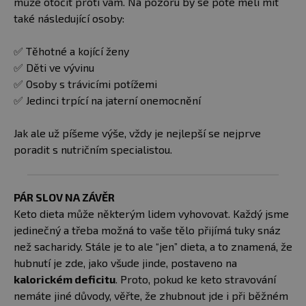
může otočit proti vám. Na pozoru by se poté měli mít
také následující osoby:
✅ Těhotné a kojící ženy
✅ Děti ve vývinu
✅ Osoby s trávicími potížemi
✅ Jedinci trpící na jaterní onemocnění
Jak ale už píšeme výše, vždy je nejlepší se nejprve
poradit s nutričním specialistou.
PÁR SLOV NA ZÁVĚR
Keto dieta může některým lidem vyhovovat. Každý jsme
jedinečný a třeba možná to vaše tělo přijímá tuky snáz
než sacharidy. Stále je to ale “jen” dieta, a to znamená, že
hubnutí je zde, jako všude jinde, postaveno na
kalorickém deficitu
. Proto, pokud ke keto stravování
nemáte jiné důvody, věřte, že zhubnout jde i při běžném