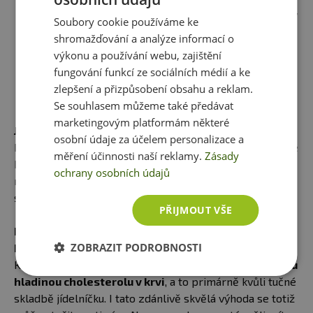
NÁŠ TIP
: Pro ještě lepší účinek ketózy
Soubory cookie používáme ke
vyzkoušejte
Keto Weight Loss
,
shromažďování a analýze informací o
doplněk stravy, který podpoří
výkonu a používání webu, zajištění
uvolňování tuků a jejich přeměnu v
fungování funkcí ze sociálních médií a ke
energii.
zlepšení a přizpůsobení obsahu a reklam.
Se souhlasem můžeme také předávat
marketingovým platformám některé
JAKÁ ALE S SEBOU KETO STRAVOVÁNÍ NESE?
osobní údaje za účelem personalizace a
Keto dieta totiž rozhodně
není pro každého
. Je důležité
měření účinnosti naší reklamy.
Zásady
k ní přistupovat uvážlivě, poslouchat své tělo a ideálně ji
ochrany osobních údajů
nastolovat pod dohledem odborníka, který vám pomůže
se ujistit, že je pro vás tato dieta vhodná a bezpečná.
PŘIJMOUT VŠE
KDO BY SI NA TUTO TUČNOU STRAVU MĚL DÁVAT
ZOBRAZIT PODROBNOSTI
POZOR?
Keto dieta rozhodně
není vhodná pro lidi se zvýšenou
hladinou cholesterolu v krvi
, a to primárně kvůli tučné
skladbě jídelníčku. I tato zdánlivě skvělá výhoda se totiž