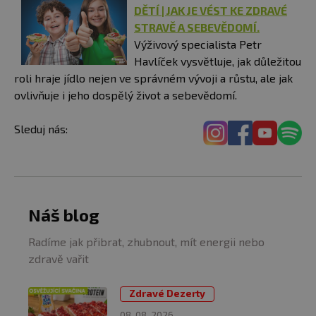
DĚTÍ | JAK JE VÉST KE ZDRAVÉ
STRAVĚ A SEBEVĚDOMÍ.
Výživový specialista Petr
Havlíček vysvětluje, jak důležitou
roli hraje jídlo nejen ve správném vývoji a růstu, ale jak
ovlivňuje i jeho dospělý život a sebevědomí.
Sleduj nás:
Náš blog
Radíme jak přibrat, zhubnout, mít energii nebo
zdravě vařit
Zdravé Dezerty
08. 08. 2026