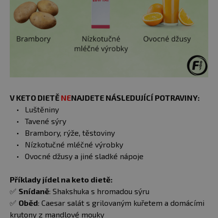
V KETO DIETĚ
NE
NAJDETE NÁSLEDUJÍCÍ POTRAVINY:
Luštěniny
Tavené sýry
Brambory, rýže, těstoviny
Nízkotučné mléčné výrobky
Ovocné džusy a jiné sladké nápoje
Příklady jídel na keto dietě:
✅
Snídaně
: Shakshuka s hromadou sýru
✅
Oběd
: Caesar salát s grilovaným kuřetem a domácími
krutony z mandlové mouky