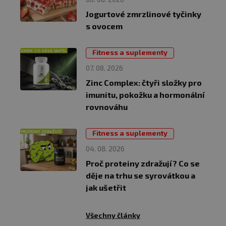
Jogurtové zmrzlinové tyčinky
s ovocem
Fitness a suplementy
07. 08. 2026
Zinc Complex: čtyři složky pro
imunitu, pokožku a hormonální
rovnováhu
Fitness a suplementy
04. 08. 2026
Proč proteiny zdražují? Co se
děje na trhu se syrovátkou a
jak ušetřit
Všechny články