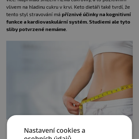
vlivem na hladinu cukru v krvi. Keto dietáři také tvrdí, že
tento styl stravování má
příznivé účinky na kognitivní
funkce a kardiovaskulární systém. Studiemi ale tyto
sliby potvrzené nemáme
.
Nastavení cookies a
osobních údajů