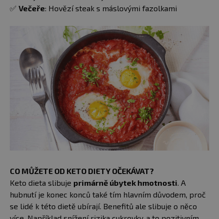
✅
Večeře
: Hovězí steak s máslovými fazolkami
CO MŮŽETE OD KETO DIETY OČEKÁVAT?
Keto dieta slibuje
primárně úbytek hmotnosti
. A
hubnutí je konec konců také tím hlavním důvodem, proč
se lidé k této dietě ubírají. Benefitů ale slibuje o něco
více. Například snížení rizika cukrovky, a to pozitivním