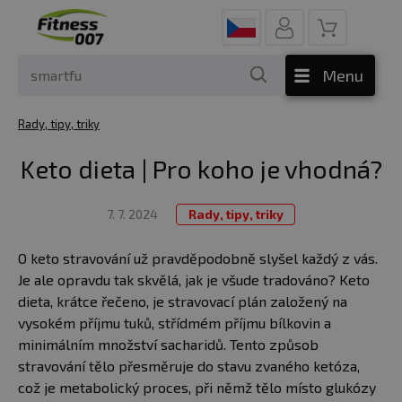
Menu
Rady, tipy, triky
Keto dieta | Pro koho je vhodná?
7. 7. 2024
Rady, tipy, triky
O keto stravování už pravděpodobně slyšel každý z vás.
Je ale opravdu tak skvělá, jak je všude tradováno? Keto
dieta, krátce řečeno, je stravovací plán založený na
vysokém příjmu tuků, střídmém příjmu bílkovin a
minimálním množství sacharidů. Tento způsob
stravování tělo přesměruje do stavu zvaného ketóza,
což je metabolický proces, při němž tělo místo glukózy