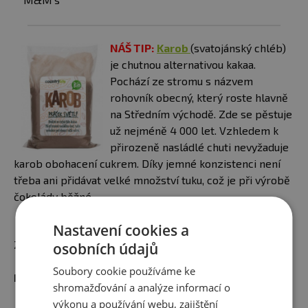
NÁŠ TIP:
Karob
(svatojánský chléb)
je chutnou alternativou kakaa.
Pochází ze stromu s názvem
rohovník obecný, který roste hlavně
na Středním východě. Zde se pěstuje
už nejméně 4 000 let. Vzhledem k
přirozeně nasládlé chuti nevyžaduje
karob obohacení cukrem. Díky jemné konzistenci není
třeba ani přidávat velké množství tuku, což je při výrobě
čokolády běžné.
Nastavení cookies a
Zdroj: Delish by Adri
osobních údajů
Soubory cookie používáme ke
Mohlo by Vás zajímat:
shromažďování a analýze informací o
výkonu a používání webu, zajištění