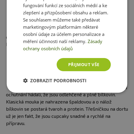
ZDRAVÝ FIT MEDOVNÍK
fungování funkcí ze sociálních médií a ke
Taky se vám zbýhají sliny při
zlepšení a přizpůsobení obsahu a reklam.
pohledu na medovník? A
Se souhlasem můžeme také předávat
věděli jste, že i tento lahodný
marketingovým platformám některé
dezert lze vytvořit v
osobní údaje za účelem personalizace a
odlehčené fit variantě? Není to vůbec složité a o
měření účinnosti naší reklamy.
Zásady
bílkoviny ve zdravém medovníku také není nouze.
ochrany osobních údajů
LIKÉROVÉ CUPCAKY S
PŘIJMOUT VŠE
PROTEINEM
Cupcaky, které nádherně
vypadají a skvěle chutnají. Jen
ZOBRAZIT PODROBNOSTI
těžko byste na první pohled a
ochutnání hádali, že jsou odlehčené a plné bílkovin.
Klasická mouka je nahrazena špaldovou a o nálož
bílkovin se postará tvaroh a protein. Třešničkou na dortu
už je jen fakt, že jsou cupcaky snadné a rychlé na
přípravu.