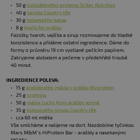
50 g
čokoládového proteinu Scitec Nutrition
40 g
karobu Country life
30 g
holanského kakaa
8 g
kypřícího prášku
Fazolky, tvaroh, vajíčka a sirup rozmixujeme do hladké
konzistence a přidáme ostatní ingredience. Dáme do
formy o průměru 19 cm vystlané pečícím papírem.
Zakryjeme alobalem a pečeme v předehřáté troubě
40 minut.
INGREDIENCE POLEVA:
15 g
arašídového másla v prášku Myprotein
25 g
proteinu
50 g
másla Lucky Alvin arašídy jemné
35 g
kokosového sirupu Country life
cca 60 ml mléka
Vše smícháme a nalijeme na dort. Nazdobíme tyčinkou
Mars M&M´s HiProtein Bar - arašídy a nasekanými
M&M’s