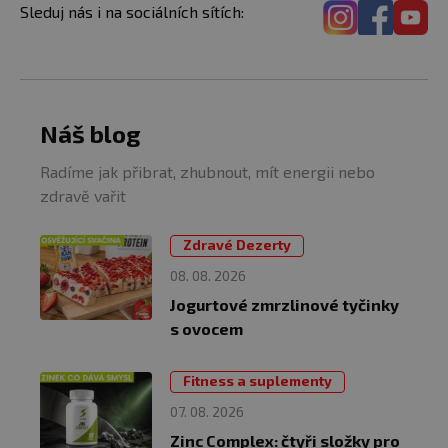
Sleduj nás i na sociálních sítích:
Náš blog
Radíme jak přibrat, zhubnout, mít energii nebo
zdravě vařit
Zdravé Dezerty
08. 08. 2026
Jogurtové zmrzlinové tyčinky
s ovocem
Fitness a suplementy
07. 08. 2026
Zinc Complex: čtyři složky pro