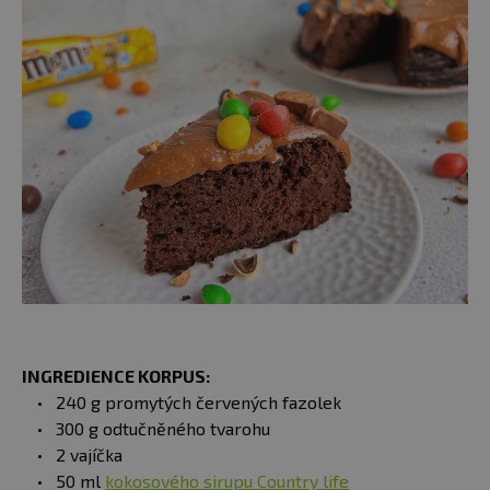
INGREDIENCE KORPUS:
240 g promytých červených fazolek
300 g odtučněného tvarohu
2 vajíčka
50 ml
kokosového sirupu Country life