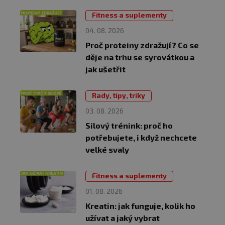
Fitness a suplementy
04. 08. 2026
Proč proteiny zdražují? Co se
děje na trhu se syrovátkou a
jak ušetřit
Rady, tipy, triky
03. 08. 2026
Silový trénink: proč ho
potřebujete, i když nechcete
velké svaly
Fitness a suplementy
01. 08. 2026
Kreatin: jak funguje, kolik ho
užívat a jaký vybrat