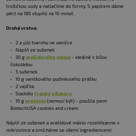
trošičkou vody a natlačíme do formy. S papírem dáme
péct na 180 stupňů na 10 minut.
Druhá vrstva:
2 a půl tvarohu ve vaničce
Náplň ze sušenek
30 g
arašídového másla
- ideálně s bílou
čokoládou
5 sušenek
10 g vanilkového pudinkového prášku
2 vajíčka
Sladidlo
Franky‘s Bakery
10 g
proteinu
(nemusí být) - použila jsem
BiotechUSA cookies and cream
Náplň ze sušenek a arašídové máslo rozehřejeme v
mikrovlnce a smícháme se všemi ingrediencemi