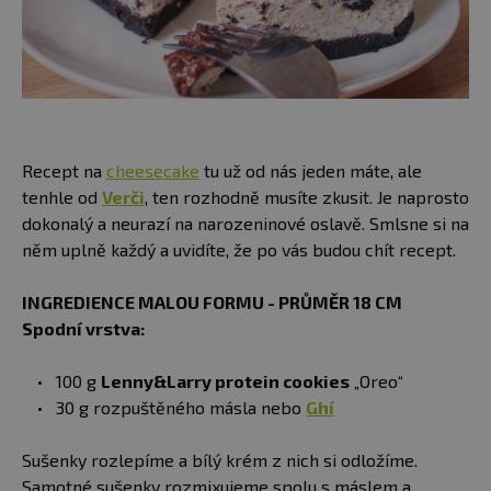
Recept na
cheesecake
tu už od nás jeden máte, ale
tenhle od
Verči
, ten rozhodně musíte zkusit. Je naprosto
dokonalý a neurazí na narozeninové oslavě. Smlsne si na
něm uplně každý a uvidíte, že po vás budou chít recept.
INGREDIENCE MALOU FORMU - PRŮMĚR 18 CM
Spodní vrstva:
100 g
Lenny&Larry protein cookies
„Oreo“
30 g rozpuštěného másla nebo
Ghí
Sušenky rozlepíme a bílý krém z nich si odložíme.
Samotné sušenky rozmixujeme spolu s máslem a