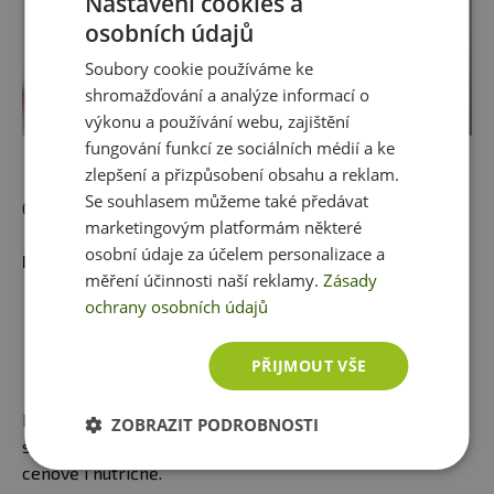
Nastavení cookies a
osobních údajů
Soubory cookie používáme ke
shromažďování a analýze informací o
výkonu a používání webu, zajištění
fungování funkcí ze sociálních médií a ke
zlepšení a přizpůsobení obsahu a reklam.
Se souhlasem můžeme také předávat
Co na něj říkáte? Zkusíte ho taky?
marketingovým platformám některé
osobní údaje za účelem personalizace a
Další recepty:
měření účinnosti naší reklamy.
Zásady
KRTINKY ANEB VYROB SI
ochrany osobních údajů
ZDRAVÝ KRTKŮV DORT.
Krtkův dort z krabice už
PŘIJMOUT VŠE
zkoušel asi každý, žádné
umění. Když opominem cenu
krabičky, pořád tu je složení, které není nic extra. Pojďte
ZOBRAZIT PODROBNOSTI
si vyrobit krtův dort doma. Vyjde vás to mnohem líp
cenově i nutričně.