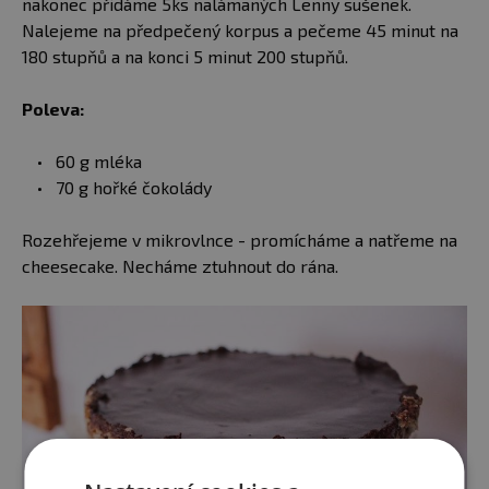
nakonec přidáme 5ks nalámaných Lenny sušenek.
Nalejeme na předpečený korpus a pečeme 45 minut na
180 stupňů a na konci 5 minut 200 stupňů.
Poleva:
60 g mléka
70 g hořké čokolády
Rozehřejeme v mikrovlnce - promícháme a natřeme na
cheesecake. Necháme ztuhnout do rána.