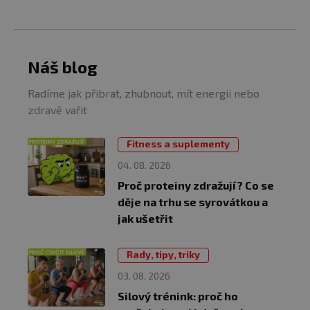
Náš blog
Radíme jak přibrat, zhubnout, mít energii nebo
zdravě vařit
Fitness a suplementy
04. 08. 2026
Proč proteiny zdražují? Co se
děje na trhu se syrovátkou a
jak ušetřit
Rady, tipy, triky
03. 08. 2026
Silový trénink: proč ho