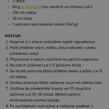
2 vejce
60 g
erythritolu
(lze zaměnit za třtinový cukr)
250 ml mléka
50 ml oleje
1 nahrubo nastrouhaná cuketa (340 g)
POSTUP:
Nejprve si v misce smícháme sypké ingredience.
Poté přidáme vejce, mléko, olej a nakonec cuketu
(zbavenou vody).
Připravíme si plech, vyložíme ho pečícím papírem.
Na plech vylijeme cca 1/2 polovinu těsta.
Do druhé polovina těsta přidáme kakao a ještě cca 15
ml mléka.
Druhou polovinu těsta nalijeme na první světlou část.
Vložíme do předehřáté trouby na 175 stupňů a
pečeme cca 35-40 minut. Během pečení
kontrolujeme pomocí špejle.
Po vychladnutí rozkrájíme a můžeme podávat :)