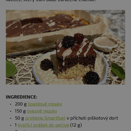
INGREDIENCE:
200 g
špaldové mouky
150 g
ovesné mouky
50 g
proteinu Smartfuel
v příchuti piškotový dort
1
kypřící prášek do pečiva
(12 g)