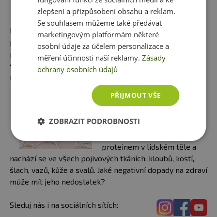
nudné! Vyzkoušejte vláčnou
zlepšení a přizpůsobení obsahu a reklam.
cuketovou
Se souhlasem můžeme také předávat
buchtu s ořechovým máslem,
marketingovým platformám některé
posypanou nasekanými pekanovými oříšky a
osobní údaje za účelem personalizace a
plnou perníčkovou chutí. Tímto dezertem nemůžete
měření účinnosti naší reklamy.
Zásady
šlápnout vedle. A o bílkoviny a vlákninu rozhodně nouzi
ochrany osobních údajů
mít nebudete
PŘIJMOUT VŠE
OPRAVDU KOLAGEN
FUNGUJE? A JAKÝ KOLAGEN
ZOBRAZIT PODROBNOSTI
JE NEJÚČINNĚJŠÍ?
Kolagen je nejhojnějším
proteinem v lidském těle a
nachází se ve všech pojivových tkáních: kloubů, kostí,
šlach, vazů, kůže a svalů. Jaké negativní dopady na zdraví
může mít jeho nedostatek?
Sleduj nás i na sociálních sítích: