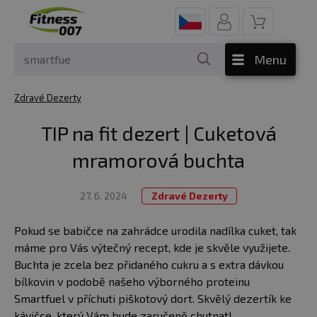
Menu
Zdravé Dezerty
TIP na fit dezert | Cuketová
mramorová buchta
27. 6. 2024
Zdravé Dezerty
Pokud se babičce na zahrádce urodila nadílka cuket, tak
máme pro Vás výtečný recept, kde je skvěle využijete.
Buchta je zcela bez přidaného cukru a s extra dávkou
bílkovin v podobě našeho výborného proteinu
Smartfuel v příchuti piškotový dort. Skvělý dezertík ke
kávičce, který Vám bude zaručeně chutnat!