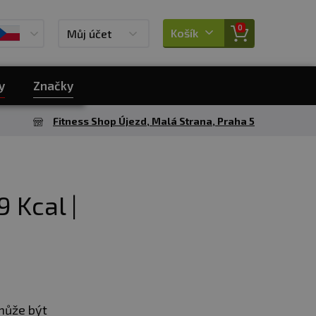
0
Košík
Můj účet
y
Značky
Fitness Shop Újezd, Malá Strana, Praha 5
 Kcal |
 může být