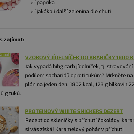
✅ paprika
✅ jakákoli další zelenina dle chuti
s zajímat:
VZOROVÝ JÍDELNÍČEK DO KRABIČKY 1800 
Jak vypadá hihg carb jídelníček, tj. stravování
podílem sacharidů oproti tukům? Mrkněte na
plán na jeden den. 1802 kcal, 123 g bílkovin,2
6 g tuků.
PROTEINOVÝ WHITE SNICKERS DEZERT
Recept do skleničky s příchutí čokolády, kara
si vás získá! Karamelový pohár v příchuti