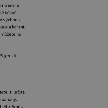
imo jiné je
eré běžně
ho východu,
leje a koření.
, můžete ho
75 g tuků.
erou si určitě
e banány,
chejte. Směs