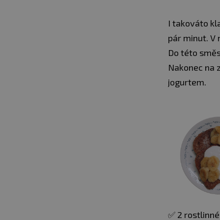
I takováto kl
pár minut. V 
Do této směs
Nakonec na z
jogurtem.
✅ 2 rostlinn