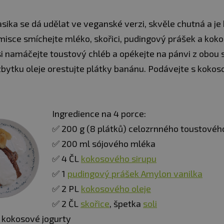
asika se dá udělat ve veganské verzi, skvěle chutná a je
misce smíchejte mléko, skořici, pudingový prášek a koko
i namáčejte toustový chléb a opékejte na pánvi z obou s
bytku oleje orestujte plátky banánu. Podávejte s koko
Ingredience na 4 porce:
✅ 200 g (8 plátků) celozrnného toustovéh
✅ 200 ml sójového mléka
✅ 4 ČL
kokosového sirupu
✅ 1
pudingový prášek Amylon vanilka
✅ 2 PL
kokosového oleje
✅ 2 ČL
skořice
, špetka
soli
é kokosové jogurty