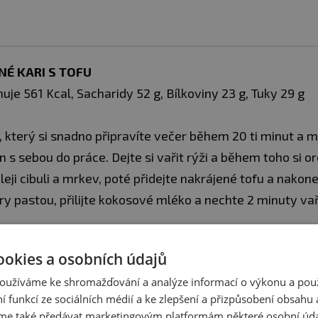
NÉ KARI S TOFU
uje 561 Kcal, Sacharidy 52 g, Bílkoviny 23 g, Tuky 29 g
, který si snadno připravíte večer během 20 ti minut a m
n s sebou do práce. Dejte si vařit rýži a během toho si o
ji cibuli a mrkev, poté přidejte nakrájené tofu a nakon
y pastou, přilijte kokosové mléko a nechte 2 minuty vař
Ingredience na 4 porce:
ookies a osobních údajů
✅ 400 g marinované tofu
oužíváme ke shromažďování a analýze informací o výkonu a pou
✅ 200 g mrkev
ní funkcí ze sociálních médií a ke zlepšení a přizpůsobení obsahu 
✅ 200 g žampiony
e také předávat marketingovým platformám některé osobní úda