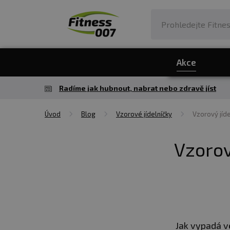
Akce
Radíme jak hubnout, nabrat nebo zdravě jíst
Úvod
Blog
Vzorové jídelníčky
Vzorový jíde
Vzorov
Jak vypadá ve