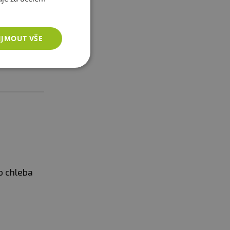
IJMOUT VŠE
o chleba