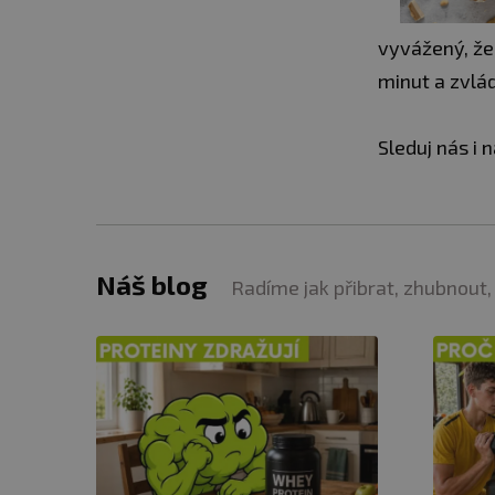
vyvážený, že 
minut a zvlád
Sleduj nás i n
Náš blog
Radíme jak přibrat, zhubnout,