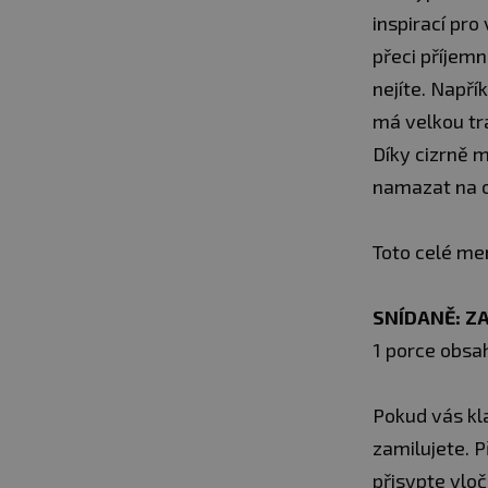
inspirací pro 
přeci příjem
nejíte. Např
má velkou tra
Díky cizrně m
namazat na c
Toto celé men
SNÍDANĚ: Z
1 porce obsah
Pokud vás kla
zamilujete. 
přisypte vloč