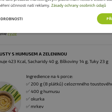
✅ 2 cibule
ěření účinnosti naší reklamy.
Zásady ochrany osobních údajů
✅ 200 ml
kokosového mléka
✅ 4 PL
kokosového oleje
ODROBNOSTI
PŘ
✅ 40 g zelené curry pasty
řené
rýže
OUSTY S HUMUSEM A ZELENINOU
uje 423 Kcal, Sacharidy 40 g, Bílkoviny 14 g, Tuky 23 g
Ingredience na 4 porce:
✅ 200 g (8 plátků) celozrnného toustovéh
✅ 400 g humusu
✅ okurka
✅ mrkev