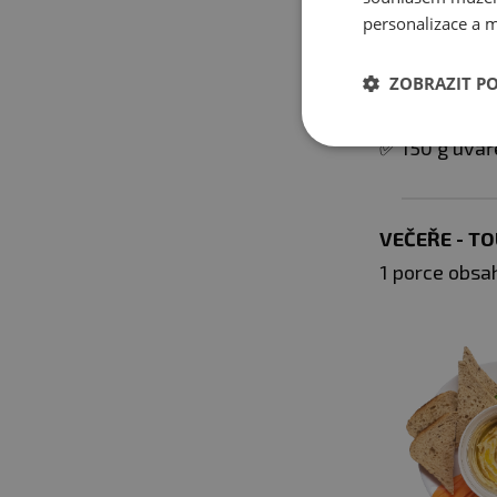
personalizace a m
ZOBRAZIT P
✅ 150 g uva
VEČEŘE - T
1 porce obsah