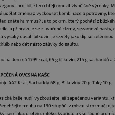
vegany i pro lidi, kteří chtějí omezit živočišné výrobky. M
né udělat změnu a vyzkoušet kombinace a potraviny, kt
íklad znáte hummus? Je to pokrm, který pochází z blízké
dici a připravuje se z uvařené cizrny, sezamové pasty, o
á vysoký obsah bílkovin, je skvělý jako dip se zeleninou
hléb nebo dát místo zálivky do salátu.
u na den má 1799 kcal, 65 g bílkovin, 216 g sacharidů a 
APEČENÁ OVESNÁ KAŠE
uje 442 Kcal, Sacharidy 68 g, Bílkoviny 20 g, Tuky 10 g
sická kaše nudí, vyzkoušejte její zapečenou variantu, kt
Předehřejte troubu na 180 stupňů, v misce si rozmačkejt
ky, semínka, protein, mléko, kypřidlo a vše řádně promí