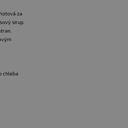
 hotová za
sový sirup.
tran.
sovým
o chleba