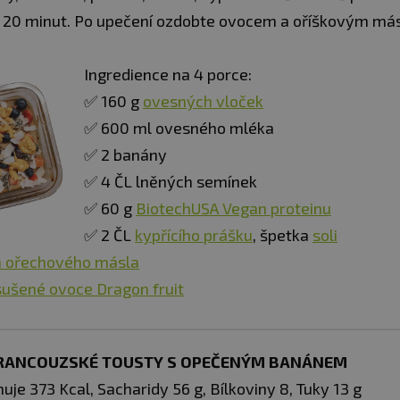
a 20 minut. Po upečení ozdobte ovocem a oříškovým má
Ingredience na 4 porce:
✅ 160 g
ovesných vloček
✅ 600 ml ovesného mléka
✅ 2 banány
✅ 4 ČL lněných semínek
✅ 60 g
BiotechUSA Vegan proteinu
✅ 2 ČL
kypřícího prášku
, špetka
soli
 ořechového másla
sušené ovoce Dragon fruit
FRANCOUZSKÉ TOUSTY S OPEČENÝM BANÁNEM
uje 373 Kcal, Sacharidy 56 g, Bílkoviny 8, Tuky 13 g