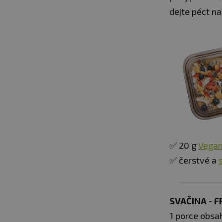
dejte péct n
✅ 20 g
Vegan
✅ čerstvé a
SVAČINA - 
1 porce obsah