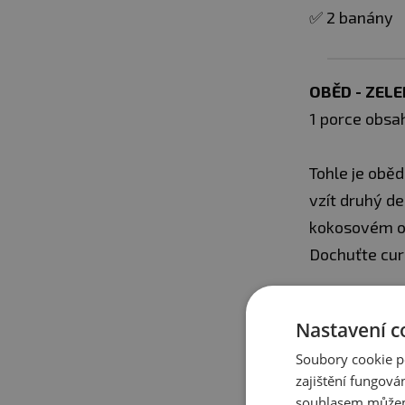
✅ 2 banány
OBĚD - ZELE
1 porce obsah
Tohle je oběd
vzít druhý de
kokosovém ole
Dochuťte curr
Nastavení c
Soubory cookie p
zajištění fungová
souhlasem můžem