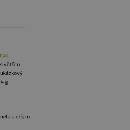
KCAL
 s větším
 ukázkový
24 g
melu a oříšku