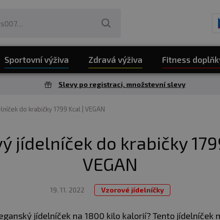
Sportovní výživa
Zdravá výživa
Fitness doplňk
Slevy po registraci, množstevní slevy
lníček do krabičky 1799 Kcal | VEGAN
ý jídelníček do krabičky 1799
VEGAN
19. 11. 2022
Vzorové jídelníčky
ganský jídelníček na 1800 kilo kalorií? Tento jídelníček