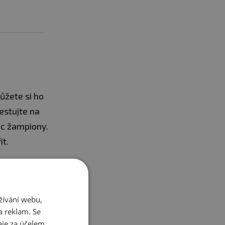
ůžete si ho
restujte na
ec žampiony.
it.
žívání webu,
a reklam. Se
je za účelem