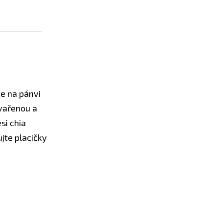
te na pánvi
Uvařenou a
si chia
jte placičky