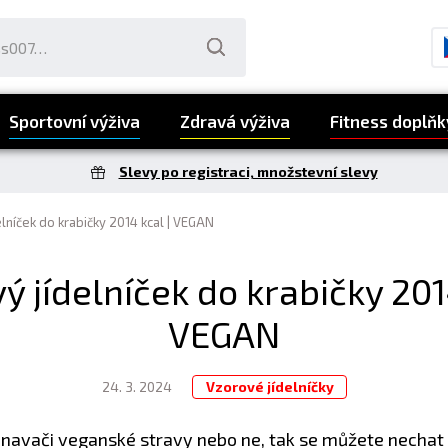
Sportovní výživa
Zdravá výživa
Fitness doplňk
Slevy po registraci, množstevní slevy
lníček do krabičky 2014 kcal | VEGAN
ý jídelníček do krabičky 2014
VEGAN
24. 3. 2024
Vzorové jídelníčky
yznavači veganské stravy nebo ne, tak se můžete nechat 