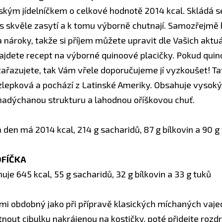
kým jídelníčkem o celkové hodnotě 2014 kcal. Skládá se 
ás skvěle zasytí a k tomu výborně chutnají. Samozřejm
a nároky, takže si příjem můžete upravit dle Vašich aktu
 najdete recept na výborné quinoové placičky. Pokud qui
zařazujete, tak Vám vřele doporučujeme jí vyzkoušet! Tat
zlepková a pochází z Latinské Ameriky. Obsahuje vysoký
 nadýchanou strukturu a lahodnou oříškovou chuť.
den má 2014 kcal, 214 g sacharidů, 87 g bílkovin a 90 g 
OFÍČKA
uje 645 kcal, 55 g sacharidů, 32 g bílkovin a 33 g tuků
mi obdobný jako při přípravě klasických míchaných vajec
nout cibulku nakrájenou na kostičky, poté přidejte rozd