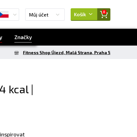
0
Košík
Můj účet
y
Značky
Fitness Shop Újezd, Malá Strana, Praha 5
 kcal |
inspirovat