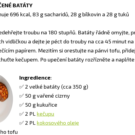
ČENÉ BATÁTY
uje 696 kcal, 83 g sacharidů, 28 g bílkovin a 28 g tuků
ředehřejte troubu na 180 stupňů. Batáty řádně omyjte, p
h vidličkou a dejte je péct do trouby na cca 45 minut na
ícím papírem. Mezitím si orestujte na pánvi tofu, přidej
ochuťte kečupem. Po upečení batáty rozřízněte a naplňte
Ingredience
:
✅ 2 velké batáty (cca 350 g)
✅ 50 g vařené cizrny
✅ 50 g kukuřice
✅ 2 PL
kečupu
✅ 2 PL
kokosového oleje
ho tofu