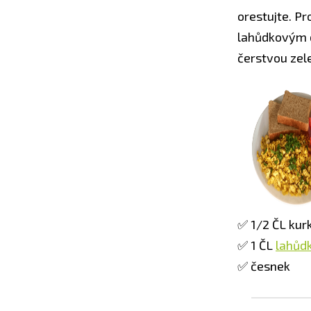
orestujte. P
lahůdkovým d
čerstvou zele
✅ 1/2 ČL ku
✅ 1 ČL
lahůd
✅ česnek