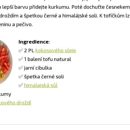
ro lepší barvu přidejte kurkumu. Poté dochuťte česnekem
roždím a špetkou černé a himalájské soli. K tofíčkům lz
ninu a pečivo.
Ingredience
:
​✅ 2 PL
kokosového oleje
✅ 1 balení tofu natural
✅ jarní cibulka
✅ špetka černé soli
✅
himalajská sůl
rkumy
kového droždí