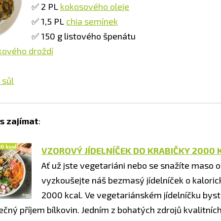
✅ 2 PL
kokosového oleje
✅ 1,5 PL
chia semínek
✅ 150 g listového špenátu
kového droždí
 sůl
s zajímat
:
VZOROVÝ JÍDELNÍČEK DO KRABIČKY 2000 
Ať už jste vegetariáni nebo se snažíte maso
vyzkoušejte náš bezmasý jídelníček o kalori
2000 kcal. Ve vegetariánském jídelníčku byst
ečný příjem bílkovin. Jedním z bohatých zdrojů kvalitních