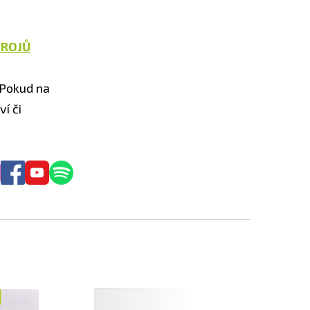
DROJŮ
. Pokud na
í či