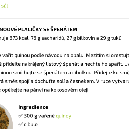
 sůl
INOOVÉ PLACIČKY SE ŠPENÁTEM
uje 673 kcal, 76 g sacharidů, 27 g bílkovin a 29 g tuků
e vařit quinou podle návodu na obalu. Mezitím si orestuj
é přidejte nakrájený listový špenát a nechte ho spařit. 
uinou smíchejte se špenátem a cibulkou. Přidejte ke smě
á směs spojí a dochuťte solí a česnekem. V ruce vytvaru
ě opékejte na pánvi na kokosovém oleji.
Ingredience
:
✅ 300 g vařené
quinoy
✅ cibule