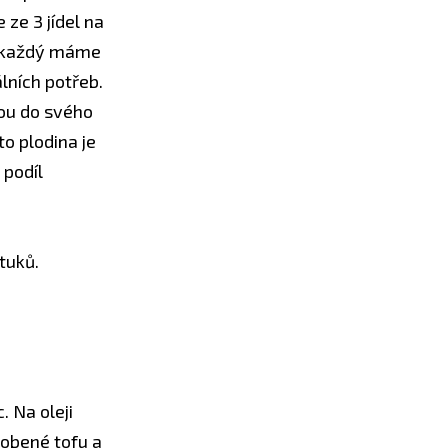
ze 3 jídel na
ě každý máme
álních potřeb.
nou do svého
o plodina je
 podíl
tuků.
. Na oleji
robené tofu a