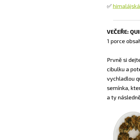
✅
himalájská
VEČEŘE: QU
1 porce obsah
Prvně si dejt
cibulku a pot
vychladlou q
semínka, kter
a ty následn