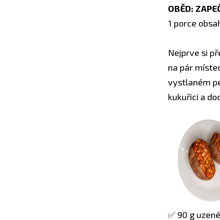
OBĚD: ZAPE
1 porce obsah
Nejprve si p
na pár místec
vystlaném peč
kukuřici a d
✅ 90 g uzené