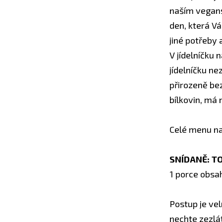
naším vegans
den, která V
jiné potřeby 
V jídelníčku
jídelníčku ne
přirozeně be
bílkovin, má
Celé menu na 
SNÍDANĚ: T
1 porce obsah
Postup je vel
nechte zezlát