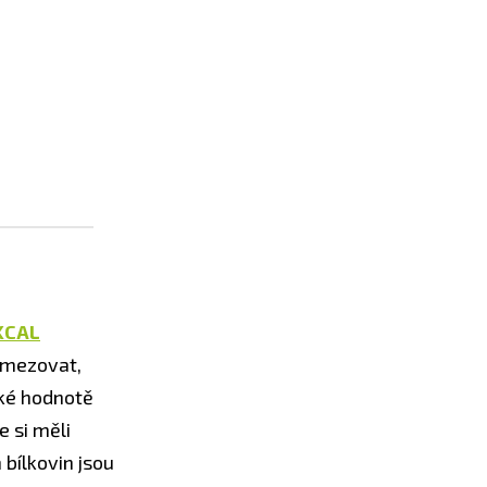
KCAL
 omezovat,
cké hodnotě
e si měli
 bílkovin jsou