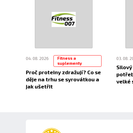
Fitness a
04. 08. 2026
03. 08. 
suplementy
Silový
Proč proteiny zdražují? Co se
potřeb
děje na trhu se syrovátkou a
velké 
jak ušetřit