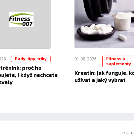
Rady, tipy, triky
Fitness a
2026
01. 08. 2026
suplementy
 trénink: proč ho
Kreatin: jak funguje, k
ujete, i když nechcete
užívat a jaký vybrat
svaly
Obch