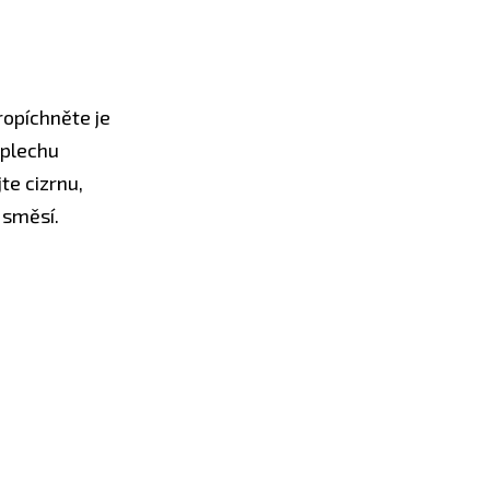
ropíchněte je
 plechu
te cizrnu,
 směsí.