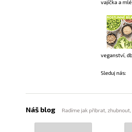
vajíčka a ml
veganství, db
Sleduj nás:
Náš blog
Radíme jak přibrat, zhubnout,