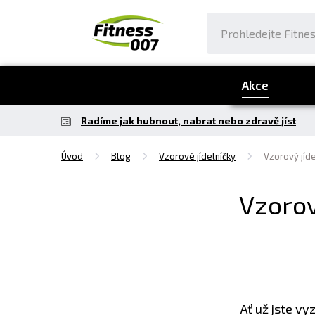
Akce
Radíme jak hubnout, nabrat nebo zdravě jíst
Úvod
Blog
Vzorové jídelníčky
Vzorový jíde
Vzorov
Ať už jste v