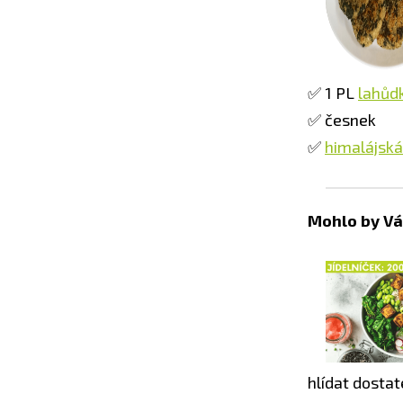
✅ 1 PL
lahůd
✅ česnek
✅
himalájská
Mohlo by Vá
hlídat dostat