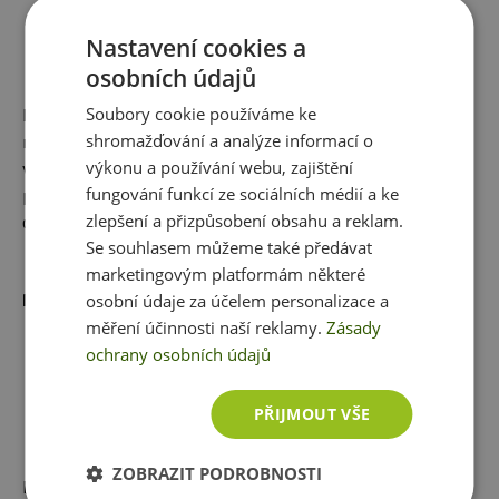
vysoké kvality. Jedná se o čistě
přírodní produkt bez zbytečných
Nastavení cookies a
příměsí. Arašídový krém představuje
osobních údajů
skvělý zdroj energie, zdravých tuků i
Soubory cookie používáme ke
bílkovin. Dále obsahuje řadu vitamínů (např. vitamín E),
shromažďování a analýze informací o
minerálů (např. hořčík) a antioxidantů. Je vhodný pro
výkonu a používání webu, zajištění
vegany a neobsahuje lepek. V kuchyni ho využijete při
fungování funkcí ze sociálních médií a ke
pečení, vaření, na ozdobení snídaňové kaše či palačinek,
zlepšení a přizpůsobení obsahu a reklam.
do smoothie nebo jen tak na lžičku.
Se souhlasem můžeme také předávat
marketingovým platformám některé
Mohlo by Vás zajímat:
osobní údaje za účelem personalizace a
měření účinnosti naší reklamy.
Zásady
JABLEČNÁ BUCHTA S
ochrany osobních údajů
TVAROHEM | FITNESS
RECEPT
PŘIJMOUT VŠE
Ať už máte jablka vlastní,
nebo vám je daroval soused,
ZOBRAZIT PODROBNOSTI
který je má plnou zahradu a už neví, co s nimi,