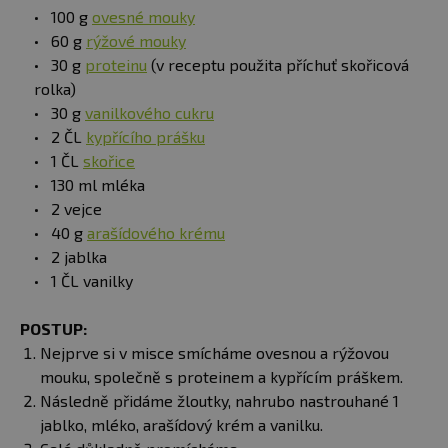
100 g
ovesné mouky
60 g
rýžové mouky
30 g
proteinu
(v receptu použita příchuť skořicová
rolka)
30 g
vanilkového cukru
2 ČL
kypřícího prášku
1 ČL
skořice
130 ml mléka
2 vejce
40 g
arašídového krému
2 jablka
1 ČL vanilky
POSTUP:
Nejprve si v misce smícháme ovesnou a rýžovou
mouku, společně s proteinem a kypřícím práškem.
Následně přidáme žloutky, nahrubo nastrouhané 1
jablko, mléko, arašídový krém a vanilku.