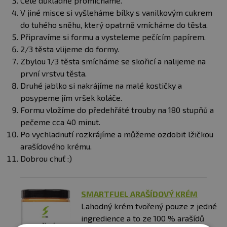
Celé důkladně promícháme.
V jiné misce si vyšleháme bílky s vanilkovým cukrem
do tuhého sněhu, který opatrně vmícháme do těsta.
Připravíme si formu a vysteleme pečícím papírem.
2/3 těsta vlijeme do formy.
Zbylou 1/3 těsta smícháme se skořicí a nalijeme na
první vrstvu těsta.
Druhé jablko si nakrájíme na malé kostičky a
posypeme jím vršek koláče.
Formu vložíme do předehřáté trouby na 180 stupňů a
pečeme cca 40 minut.
Po vychladnutí rozkrájíme a můžeme ozdobit lžičkou
arašídového krému.
Dobrou chuť :)
SMARTFUEL ARAŠÍDOVÝ KRÉM
Lahodný krém tvořený pouze z jedné
ingredience a to ze 100 % arašídů