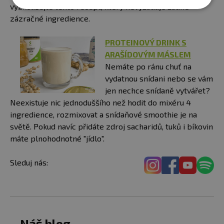
vyzkoušejte tento recept, který nevyžaduje žádné
zázračné ingredience.
PROTEINOVÝ DRINK S
ARAŠÍDOVÝM MÁSLEM
Nemáte po ránu chuť na
vydatnou snídani nebo se vám
jen nechce snídaně vytvářet?
Neexistuje nic jednoduššího než hodit do mixéru 4
ingredience, rozmixovat a snídaňové smoothie je na
světě. Pokud navíc přidáte zdroj sacharidů, tuků i bíkovin
máte plnohodnotné "jídlo".
Sleduj nás:
Náš blog