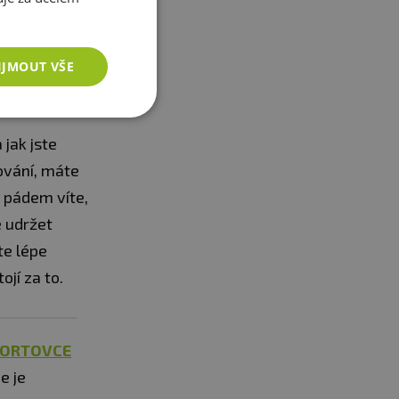
u jsou menší
kladky,
IJMOUT VŠE
jak jste
kování, máte
m pádem víte,
e udržet
te lépe
jí za to.
PORTOVCE
e je