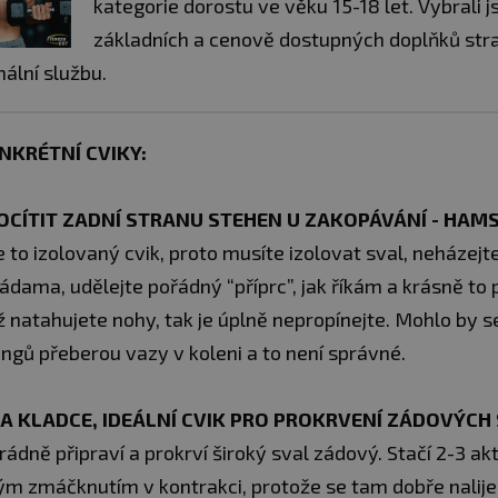
kategorie dorostu ve věku 15-18 let. Vybrali 
základních a cenově dostupných doplňků stra
ální službu.
NKRÉTNÍ CVIKY:
ROCÍTIT ZADNÍ STRANU STEHEN U ZAKOPÁVÁNÍ - HAM
 to izolovaný cvik, proto musíte izolovat sval, neházej
dama, udělejte pořádný “příprc”, jak říkám a krásně to p
ž natahujete nohy, tak je úplně nepropínejte. Mohlo by se
ingů přeberou vazy v koleni a to není správné.
A KLADCE, IDEÁLNÍ CVIK PRO PROKRVENÍ ZÁDOVÝCH 
rádně připraví a prokrví široký sval zádový. Stačí 2-3 akt
m zmáčknutím v kontrakci, protože se tam dobře nalije