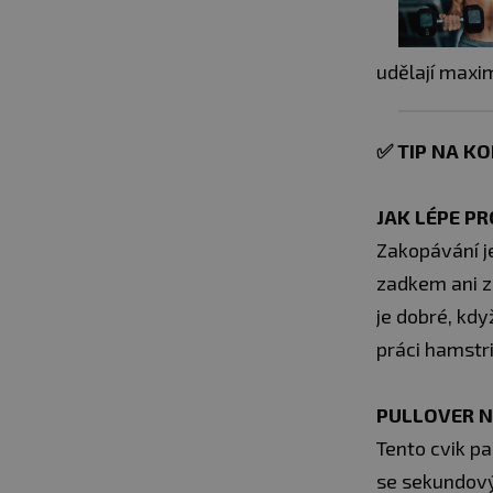
udělají maxim
✅
TIP NA KO
JAK LÉPE P
Zakopávání je
zadkem ani zá
je dobré, kdy
práci hamstr
PULLOVER N
Tento cvik pa
se sekundový