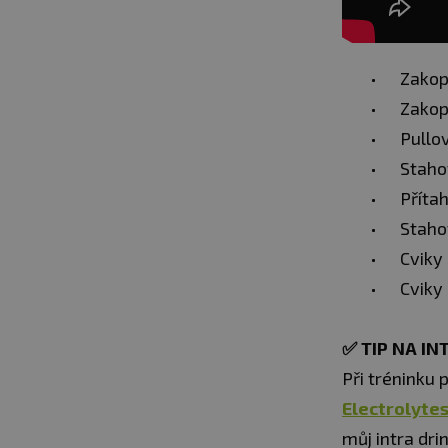
Zakopá
Zakopá
Pullov
Staho
Příta
Staho
Cviky 
Cviky
✅
TIP NA I
Při tréninku 
Electrolyte
můj intra dri