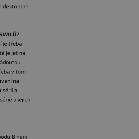
ým dextrinem
 SVALŮ?
 je třeba
é je jet na
vládnutou
třeba v tom
raveni na
 sérií a
érie a jejich
bodu B není