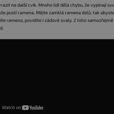
azit na další cvik. Mnoho lidí dělá chybu, že vypínají sval
ože pustí ramena. Mějte zamklá ramena dolů, tak abyste 
líte ramena, povolíte i zádové svaly. Z toho samozřejmě
ji.