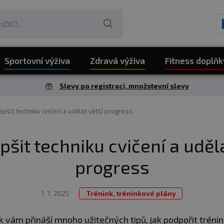
Sportovní výživa
Zdravá výživa
Fitness doplňk
Slevy po registraci, množstevní slevy
lepšit techniku cvičení a udělat větší progress
pšit techniku cvičení a uděl
progress
1. 1. 2025
Trénink, tréninkové plány
k vám přináší mnoho užitečných tipů, jak podpořit trénin