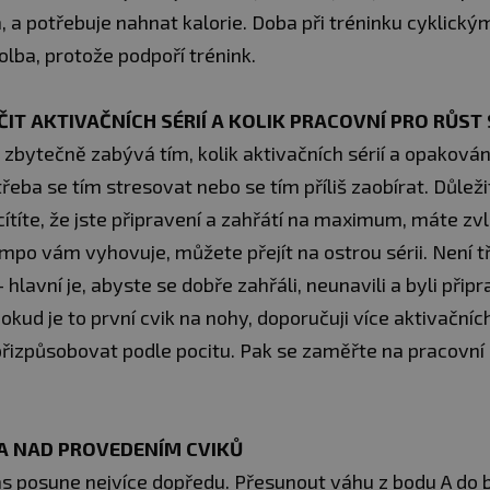
, a potřebuje nahnat kalorie. Doba při tréninku cyklick
lba, protože podpoří trénink.
ČIT AKTIVAČNÍCH SÉRIÍ A KOLIK PRACOVNÍ PRO RŮST
 zbytečně zabývá tím, kolik aktivačních sérií a opakování
třeba se tím stresovat nebo se tím příliš zaobírat. Důležit
cítíte, že jste připravení a zahřátí na maximum, máte z
empo vám vyhovuje, můžete přejít na ostrou sérii. Není 
 hlavní je, abyste se dobře zahřáli, neunavili a byli přip
Pokud je to první cvik na nohy, doporučuji více aktivačních
řizpůsobovat podle pocitu. Pak se zaměřte na pracovní s
 NAD PROVEDENÍM CVIKŮ
vás posune nejvíce dopředu. Přesunout váhu z bodu A do 