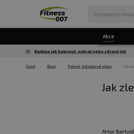
Akce
Radíme jak hubnout, nabrat nebo zdravě jíst
Úvod
Blog
Trénink, tréninkové plány
Jak z
Jak zle
Artur Bartusí