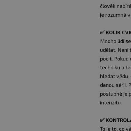
člověk nabírá
je rozumná vo
✅
KOLIK CVI
Mnoho lidí se
udělat. Není 
pocit. Pokud 
techniku a t
hledat vědu –
danou sérii. 
postupně je p
intenzitu.
✅
KONTROLA
To je to, co 