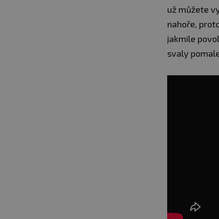
už můžete vyr
nahoře, prot
jakmile povo
svaly pomale