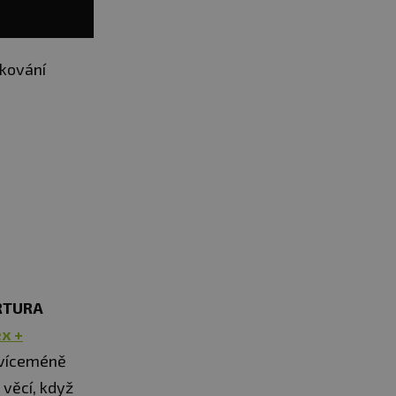
akování
RTURA
x +
 víceméně
 věcí, když