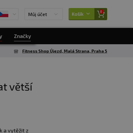
0
Košík
Můj účet
y
Značky
Fitness Shop Újezd, Malá Strana, Praha 5
at větší
k a vytěžit z