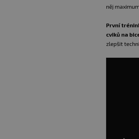
něj maximum 
První trénin
cviků na bic
zlepšit tech