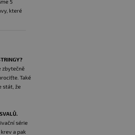
jsme 5
vy, které
STRINGY?
te zbytečně
rociťte. Také
 stát, že
SVALŮ.
ivační série
 krev a pak