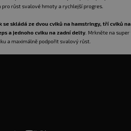
pro růst svalové hmoty a rychlejší progres.
k se skládá ze dvou cviků na hamstringy, tří cviků n
eps a jednoho cviku na zadní delty
. Mrkněte na super t
niku a maximálně podpořit svalový růst.