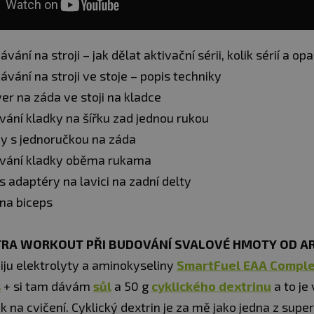
vání na stroji – jak dělat aktivační sérii, kolik sérií a op
vání na stroji ve stoje – popis techniky
er na záda ve stoji na kladce
vání kladky na šířku zad jednou rukou
hy s jednoručkou na záda
vání kladky oběma rukama
s adaptéry na lavici na zadní delty
 na biceps
NTRA WORKOUT PŘI BUDOVÁNÍ SVALOVÉ HMOTY OD A
piju elektrolyty a aminokyseliny
SmartFuel EAA Comple
s
+ si tam dávám
sůl
a 50 g
cyklického dextrinu
a to je
nk na cvičení. Cyklický dextrin je za mě jako jedna z super