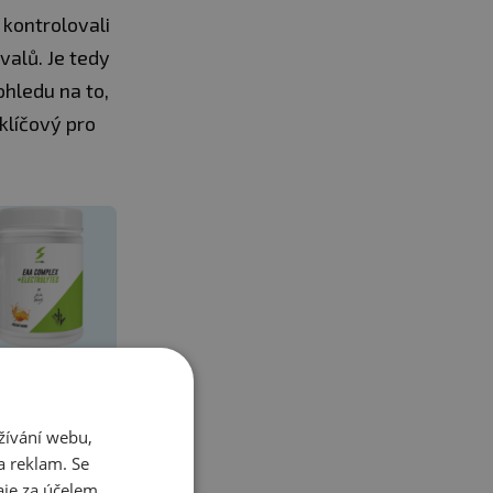
 kontrolovali
alů. Je tedy
ohledu na to,
 klíčový pro
žívání webu,
a reklam. Se
uvolnit
je za účelem