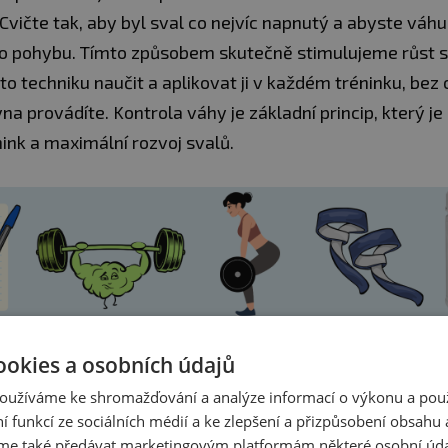
Cvičte tak, aby byl sval co nejvíc napnutý a abyste váhu
 pohybu. Tímto způsobem skutečně stimulujeme růst sv
to techniku naučit a aplikovat ji v každém tréninku, bez 
vna provádíte. Kontrola váhy je základní princip, který je
nink a maximální rozvoj svalů.
ookies a osobních údajů
oužíváme ke shromažďování a analýze informací o výkonu a pou
TE
TRHAČKY
ní funkcí ze sociálních médií a ke zlepšení a přizpůsobení obsahu 
oporučit, používejte trhačky. Tímto způsobem můžete 
e také předávat marketingovým platformám některé osobní úda