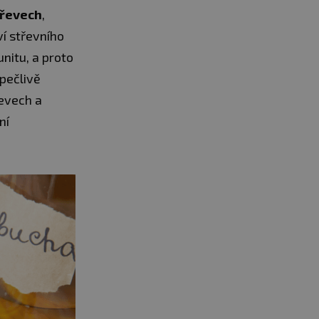
třevech
,
í střevního
nitu, a proto
pečlivě
řevech a
ní