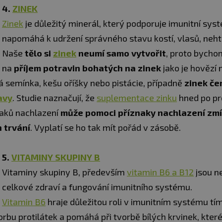
4.
ZINEK
Zinek
je důležitý minerál, který podporuje imunitní sys
napomáhá k udržení správného stavu kostí, vlasů, neht
Naše
tělo si
zinek
neumí samo vytvořit
, proto bycho
na
příjem potravin bohatých na zinek
jako je hovězí 
 semínka, kešu oříšky nebo pistácie, případně
zinek če
avy
. Studie naznačují, že
suplementace zinku
hned po pr
naků nachlazení
může pomoci příznaky nachlazení zmí
h trvání
. Vyplatí se ho tak mít pořád v zásobě.
5.
VITAMINY SKUPINY B
Vitaminy skupiny B, především
vitamin B6 a B12
jsou n
celkové zdraví a fungování imunitního systému.
Vitamin B6
hraje důležitou roli v imunitním systému tím
rbu protilátek a pomáhá při tvorbě bílých krvinek, které 