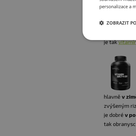
personalizace a m
ZOBRAZIT P
vitamínu C
m
je tak
vitamí
hlavně
v zim
zvýšeným ri
je dobré
v po
tak obranysc