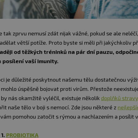
 tak zprvu nemusí zdát nijak vážné, pokud se ale neléčí
dělat větší potíže. Proto byste si měli při jakýchkoliv p
raději od těžkých tréninků na pár dní pauzu, odpočin
a
posílení vaší imunity.
 je důležité poskytnout našemu tělu dostatečnou výži
 mohlo úspěšně bojovat proti virům. Přestože neexistuj
 by nás okamžitě vyléčil, existuje několik
doplňků stravy
t naše tělo v boji s nemocí. Zde jsou některé z
nejlepš
é vám pomohou zatočit s rýmou a nachlazením a posílit v
1.
PROBIOTIKA