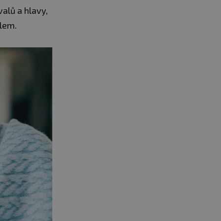
alů a hlavy,
šlem.