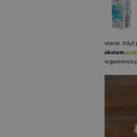
starat. Když
úkolem
prob
organismus p