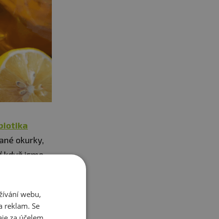
biotika
dané okurky,
ť když jsme
žívání webu,
a reklam. Se
podporuje
je za účelem