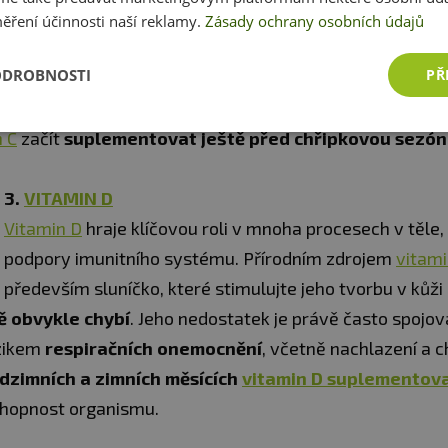
imunitní systém a pomáhá v boji proti nachlazení a chřip
ěření účinnosti naší reklamy.
Zásady ochrany osobních údajů
schopnost redukovat zánět a podporovat hojení tkání jej 
ODROBNOSTI
PŘ
důležitým doplňkem stravy. Studie ukázaly, že pravideln
ůže
snížit dobu trvání nachlazení a závažnost přízn
n C
začít
suplementovat ještě před chřipkovou sezón
3.
VITAMIN D
Vitamin D
hraje klíčovou roli v mnoha procesech v těle,
podpory imunitního systému. Přírodním zdrojem
vitam
především sluníčko, které stimulujte jeho tvorbu v kůži
ě obvykle chybí
. Jeho nedostatek je právě často spojov
zikem
respiračních onemocnění
, včetně nachlazení a c
dzimních a zimních měsících
vitamin D suplementov
hopnost organismu.