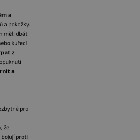
tém a
ů a pokožky.
m měli dbát
nebo kuřecí
rpat z
opuknutí
rnit a
ezbytné pro
, že
bojují proti