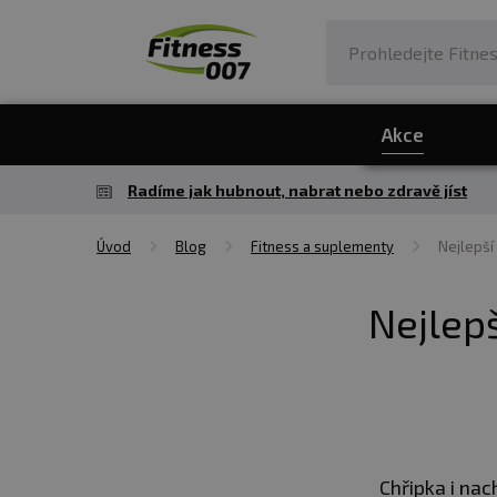
Akce
Radíme jak hubnout, nabrat nebo zdravě jíst
Úvod
Blog
Fitness a suplementy
Nejlepší
Nejlepš
Chřipka i nach