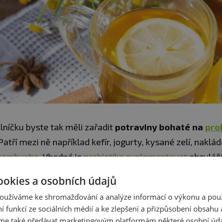
lníčku byste tak měli zařadit
potraviny bohaté na
pro
 Patří mezi ně například kefír, jogurty, kysané zelí, naklá
kombucha
. Vhodné je
probiotika suplementovat
obzvláš
 na nás něco leze.
ookies a osobních údajů
oužíváme ke shromažďování a analýze informací o výkonu a pou
2.
VITAMIN C
ní funkcí ze sociálních médií a ke zlepšení a přizpůsobení obsahu 
Vitamin C
je jedním z nejznámějších antioxidantů, který 
e také předávat marketingovým platformám některé osobní úda