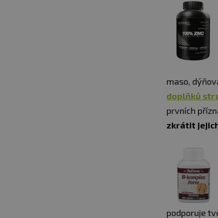
maso, dýňová
doplňků str
prvních příz
zkrátit jejic
podporuje tvo