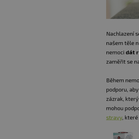
Nachlazení se
našem těle na
nemoci
dát 
zaměřit se n
Během nemoci
podporu, aby
zázrak, který
mohou podpoři
stravy
, kter