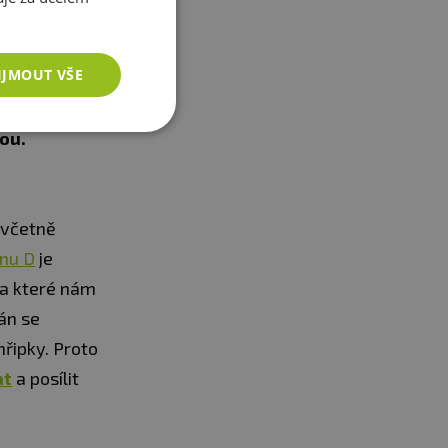
ce. Jeho
činí
IJMOUT VŠE
é užívání
aků
. Nejlepší
ou.
 včetně
inu D
je
 a které nám
án se
hřipky. Proto
at
a posílit