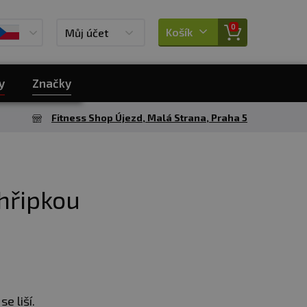
0
Košík
Můj účet
y
Značky
Fitness Shop Újezd, Malá Strana, Praha 5
chřipkou
e liší.