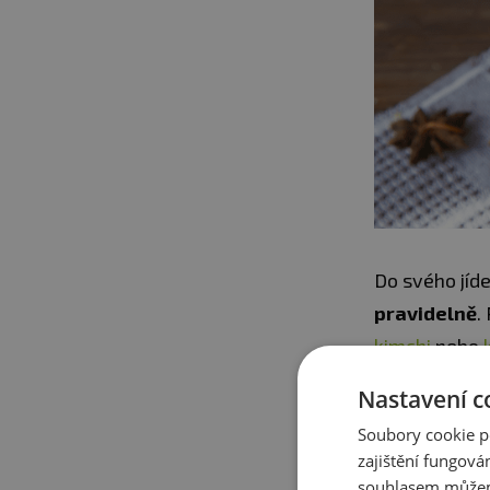
Do svého jíde
pravidelně
.
kimchi
nebo
nemocní nebo
Nastavení c
Soubory cookie p
zajištění fungová
souhlasem můžem