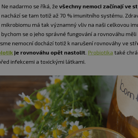
Ne nadarmo se říká, že
všechny nemoci začínají ve s
nachází se tam totiž až 70 % imunitního systému. Zdrav
mikrobiomu má tak významný vliv na naši celkovou imu
bychom se o jeho správné fungování a rovnováhu měli 
 jsme nemocní dochází totiž k narušení rovnováhy ve st
iotik
je rovnováhu opět nastolit
.
Probiotika
také chrá
řed infekcemi a toxickými látkami.