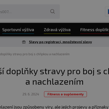
Sportovní výživa
Zdravá výživa
Fitness doplňk
Slevy po registraci, množstevní slevy
 doplňky stravy pro boj s chřipkou a nachlazením
í doplňky stravy pro boj s 
a nachlazením
29. 6. 2024
Fitness a suplementy
lazení jsou způsobeny viry, ale jejich projevy a příznaky s