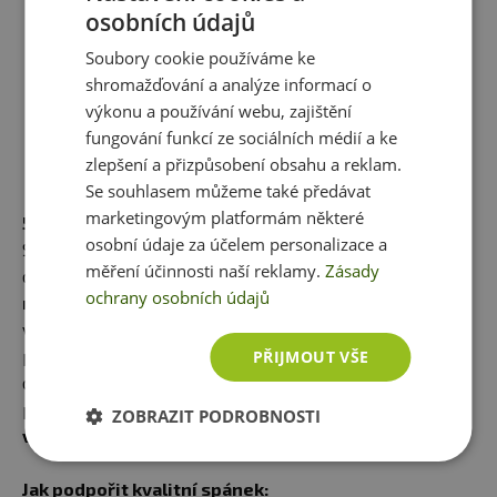
studené vody při ranním sprchování, které podporuje
osobních údajů
krevní oběh a připravuje tělo na změny teplot při
Soubory cookie používáme ke
přechodu z vyhřátých místností do venkovního
shromažďování a analýze informací o
prostředí)
výkonu a používání webu, zajištění
Ashwagandha
(superpotravina, která podporuje
fungování funkcí ze sociálních médií a ke
odolnost vůči stresu, pomáhá snižovat hladinu
zlepšení a přizpůsobení obsahu a reklam.
kortizolu a celkově zlepšuje vitalitu člověka)
Se souhlasem můžeme také předávat
marketingovým platformám některé
5. PROSPĚTE SE KE ZDRAVÍ
osobní údaje za účelem personalizace a
Spánek se
v našich článcích
objevuje často a má to svůj
měření účinnosti naší reklamy.
Zásady
důvod.
Během spánku totiž dochází k regeneračním
ochrany osobních údajů
mechanismům celého organismu,
což se odráží ve
všech oblastech našeho života, například ve výkonu,
psychice a samozřejmě i imunitě. V dnešní uspěchané
PŘIJMOUT VŠE
době je bezpochyby náročné skloubit všechny
povinnosti a aktivity, avšak
kvalitní spánek by měl být
ZOBRAZIT PODROBNOSTI
vždy tou hlavní prioritou.
Jak podpořit kvalitní spánek: