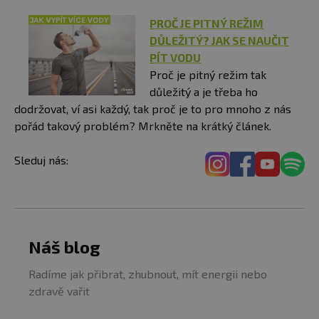
PROČ JE PITNÝ REŽIM
DŮLEŽITÝ? JAK SE NAUČIT
PÍT VODU
Proč je pitný režim tak
důležitý a je třeba ho
dodržovat, ví asi každý, tak proč je to pro mnoho z nás
pořád takový problém? Mrkněte na krátký článek.
Sleduj nás:
Náš blog
Radíme jak přibrat, zhubnout, mít energii nebo
zdravě vařit