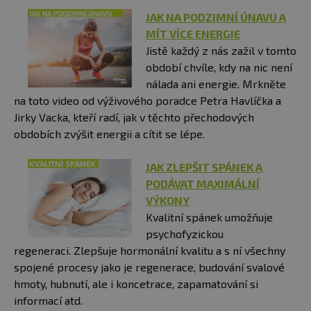
JAK NA PODZIMNÍ ÚNAVU A
MÍT VÍCE ENERGIE
Jistě každý z nás zažil v tomto
období chvíle, kdy na nic není
nálada ani energie. Mrkněte
na toto video od výživového poradce Petra Havlíčka a
Jirky Vacka, kteří radí, jak v těchto přechodových
obdobích zvýšit energii a cítit se lépe.
JAK ZLEPŠIT SPÁNEK A
PODÁVAT MAXIMÁLNÍ
VÝKONY
Kvalitní spánek umožňuje
psychofyzickou
regeneraci. Zlepšuje hormonální kvalitu a s ní všechny
spojené procesy jako je regenerace, budování svalové
hmoty, hubnutí, ale i koncetrace, zapamatování si
informací atd.