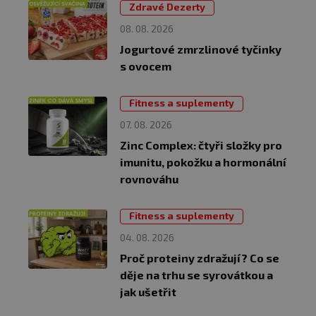
Zdravé Dezerty
08. 08. 2026
Jogurtové zmrzlinové tyčinky
s ovocem
Fitness a suplementy
07. 08. 2026
Zinc Complex: čtyři složky pro
imunitu, pokožku a hormonální
rovnováhu
Fitness a suplementy
04. 08. 2026
Proč proteiny zdražují? Co se
děje na trhu se syrovátkou a
jak ušetřit