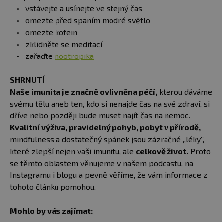
vstávejte a usínejte ve stejný čas
omezte před spaním modré světlo
omezte kofein
zklidněte se meditací
zařaďte
nootropika
SHRNUTÍ
Naše imunita je značně ovlivněna péčí,
kterou dáváme
svému tělu aneb ten, kdo si nenajde čas na své zdraví, si
dříve nebo později bude muset najít čas na nemoc.
Kvalitní výživa, pravidelný pohyb, pobyt v přírodě,
mindfulness a dostatečný spánek jsou zázračné ,,léky’’,
které zlepší nejen vaši imunitu, ale
celkově život.
Proto
se těmto oblastem věnujeme v našem podcastu, na
Instagramu i blogu a pevně věříme, že vám informace z
tohoto článku pomohou.
Mohlo by vás zajímat: