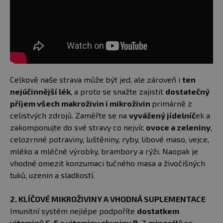
Celkově naše strava může být jed, ale zároveň i
ten
nejúčinnější lék
, a proto se snažte zajistit
dostatečný
příjem všech makroživin i mikroživin
primárně z
celistvých zdrojů. Zaměřte se na
vyvážený jídelníč
ek a
zakomponujte do své stravy co nejvíc
ovoce a zeleniny
,
celozrnné potraviny, luštěniny, ryby, libové maso, vejce,
mléko a mléčné výrobky, brambory a rýži. Naopak je
vhodné omezit konzumaci tučného masa a živočišných
tuků, uzenin a sladkostí.
2. KLÍČOVÉ MIKROŽIVINY A VHODNÁ SUPLEMENTACE
Imunitní systém nejlépe podpoříte
dostatkem
vitaminů C, E a vitaminy skupiny B
. Z
minerálů
se