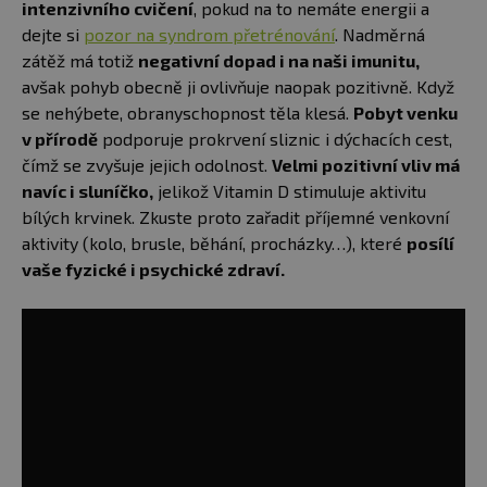
intenzivního cvičení
, pokud na to nemáte energii a
dejte si
pozor na syndrom přetrénování
. Nadměrná
zátěž má totiž
negativní dopad i na naši imunitu,
avšak pohyb obecně ji ovlivňuje naopak pozitivně. Když
se nehýbete, obranyschopnost těla klesá.
Pobyt venku
v přírodě
podporuje prokrvení sliznic i dýchacích cest,
čímž se zvyšuje jejich odolnost.
Velmi pozitivní vliv má
navíc i sluníčko,
jelikož Vitamin D stimuluje aktivitu
bílých krvinek. Zkuste proto zařadit příjemné venkovní
aktivity (kolo, brusle, běhání, procházky…), které
posílí
vaše fyzické i psychické zdraví.