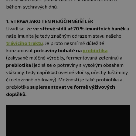
během sychravých dnů.
1. STRAVA JAKO TEN NEJÚČINNĚJŠÍ LÉK
Uvádí se, že
ve střevě sídlí až 70 % imunitních buněk
a
naše imunita je tedy značným odrazem stavu našeho
trávícího traktu
. Je proto nesmírně důležité
konzumovat
potraviny bohaté na
probiotika
(zakysané mléčné výrobky, fermentovaná zelenina) a
prebiotika
(jedná se o potraviny s vysokým obsahem
vlákniny, tedy například ovesné vločky, ořechy, luštěniny
či celozrnné obiloviny). Možností je také probiotika a
prebiotika
suplementovat ve formě výživových
doplňků.