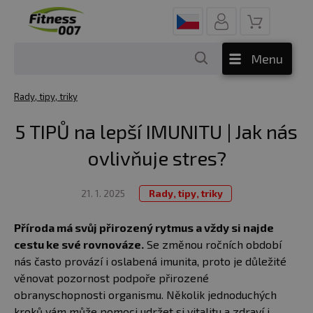
Menu
Rady, tipy, triky
5 TIPŮ na lepší IMUNITU | Jak nás
ovlivňuje stres?
21. 1. 2025
Rady, tipy, triky
Příroda má svůj přirozený rytmus a vždy si najde
cestu ke své rovnováze.
Se změnou ročních období
nás často provází i oslabená imunita, proto je důležité
věnovat pozornost podpoře přirozené
obranyschopnosti organismu. Několik jednoduchých
kroků vám může pomoci udržet si vitalitu a zdraví i