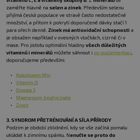
zaměřte hlavně na
selen a zinek
. Především selenu
přijímá česká populace ve stravě často nedostatečné
množství, a přitom k pokrytí doporučené dávky stačí 1
para ořech denně.
Zinek má antioxidační schopnosti
a
je obsažen například v ovesných vločkách, cizrně či v
mase. Pro jistotu optimální hladiny
všech důležitých
vitaminů i minerálů
můžete sáhnout i
po suplementaci
,
doporučujeme především:
Adaptogen Mix
Vitamín D
Omega 3
Magnesium bisglycinate
Zinek
3. SYNDROM PŘETRÉNOVÁNÍ A SÍLA PŘÍRODY
Podzim je období zklidnění, kdy se vše začíná pomalu
ukládat k zimnímu spánku. N
enuťte se proto do