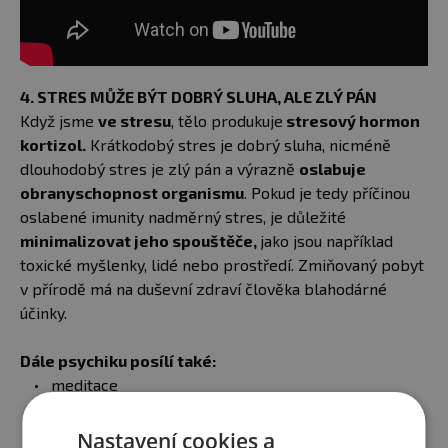
4. STRES MŮŽE BÝT DOBRÝ SLUHA, ALE ZLÝ PÁN
Když jsme
ve stresu
, tělo produkuje
stresový hormon
kortizol.
Krátkodobý stres je dobrý sluha, nicméně
dlouhodobý stres je zlý pán a výrazně
oslabuje
obranyschopnost organismu
. Pokud je tedy příčinou
oslabené imunity nadměrný stres, je důležité
minimalizovat jeho spouštěče,
jako jsou například
toxické myšlenky, lidé nebo prostředí. Zmiňovaný pobyt
v přírodě má na duševní zdraví člověka blahodárné
účinky.
Dále psychiku posílí také:
meditace
dechová cvičení
otužování (začít můžete například střídáním teplé a
Nastavení cookies a